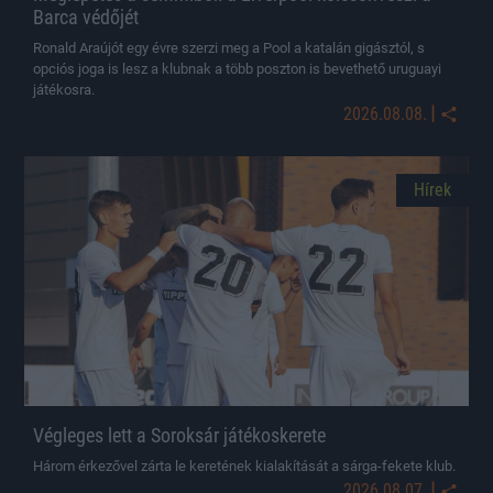
Barca védőjét
Ronald Araújót egy évre szerzi meg a Pool a katalán gigásztól, s
opciós joga is lesz a klubnak a több poszton is bevethető uruguayi
játékosra.
|
2026.08.08.
Hírek
Végleges lett a Soroksár játékoskerete
Három érkezővel zárta le keretének kialakítását a sárga-fekete klub.
|
2026.08.07.