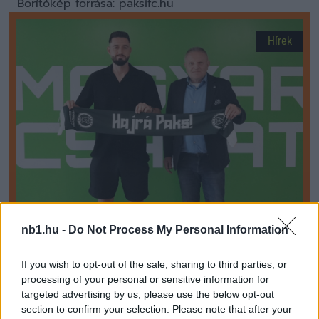
Borítókép forrása: paksifc.hu
Hírek
nb1.hu -
Do Not Process My Personal Information
A fölényes győzelem után érkezőt és távozót is
If you wish to opt-out of the sale, sharing to third parties, or
bejelentett a Paks
processing of your personal or sensitive information for
Nemrég a Paks a Szeged elleni edzőmeccset 6-1-es győzelemmel
targeted advertising by us, please use the below opt-out
zárta. A paksiak ezúttal a keretet érintő változásokról számoltak
section to confirm your selection. Please note that after your
be. A […]