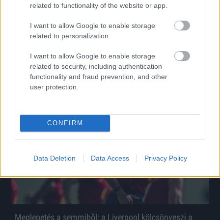
related to functionality of the website or app.
Hosszabbított a Honvéd külföldre vágyó fiatal
I want to allow Google to enable storage
tehetsége
related to personalization.
Három évvel hosszabbított a Kispest-Honvéddal a mindössze 17
éves Kovács Erik, aki már 16 évesen bemutatkozott az első
I want to allow Google to enable storage
csapatban.
related to security, including authentication
|
2026.08.08.
functionality and fraud prevention, and other
user protection.
Hírek
CONFIRM
Data Deletion
Data Access
Privacy Policy
Meglepetés a semmiből: a Liverpool kölcsönveszi a