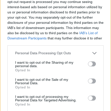
opt-out request is processed you may continue seeing
interest-based ads based on personal information utilized by
2025.06.26 14:48
us or personal information disclosed to third parties prior to
your opt-out. You may separately opt-out of the further
disclosure of your personal information by third parties on the
IAB’s list of downstream participants. This information may
also be disclosed by us to third parties on the
IAB’s List of
Downstream Participants
that may further disclose it to other
Megosztás:
third parties.
Please note that this website/app uses one or more Google
Personal Data Processing Opt Outs
KAPCSOLÓDÓ HÍREK
services and may gather and store information including but
not limited to your visit or usage behaviour. You may click to
I want to opt-out of the Sharing of my
personal data.
grant or deny consent to Google and its third-party tags to
Opted In
use your data for below specified purposes in below Google
Hírek
consent section.
I want to opt-out of the Sale of my
Personal Data.
Opted In
I want to opt-out of processing my
Personal Data for Targeted Advertising.
Opted In