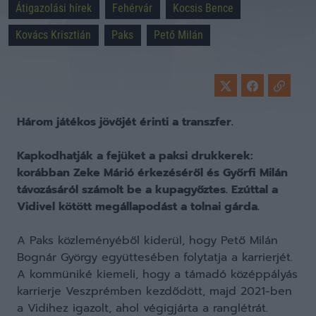
Átigazolási hírek
Fehérvár
Kocsis Bence
Kovács Krisztián
Paks
Pető Milán
Három játékos jövőjét érinti a transzfer.
Kapkodhatják a fejüket a paksi drukkerek:
korábban Zeke Márió érkezéséről és Győrfi Milán
távozásáról számolt be a kupagyőztes. Ezúttal a
Vidivel kötött megállapodást a tolnai gárda.
A Paks közleményéből kiderül, hogy Pető Milán
Bognár György együttesében folytatja a karrierjét.
A kommüniké kiemeli, hogy a támadó középpályás
karrierje Veszprémben kezdődött, majd 2021-ben
a Vidihez igazolt, ahol végigjárta a ranglétrát.