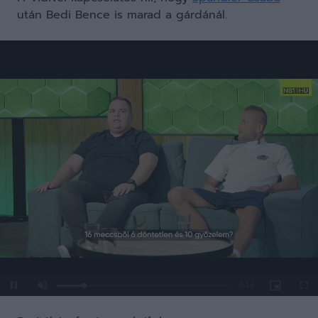
után Bedi Bence is marad a gárdánál.
Loaded
:
Unmute
0%