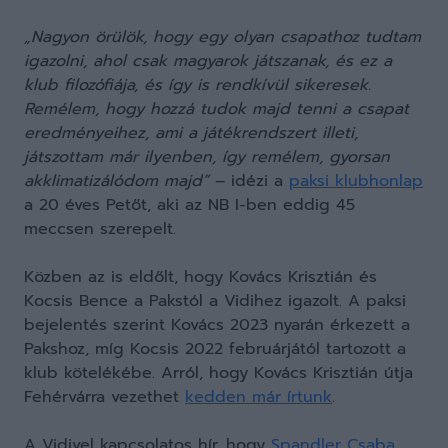
„Nagyon örülök, hogy egy olyan csapathoz tudtam
igazolni, ahol csak magyarok játszanak, és ez a
klub filozófiája, és így is rendkívül sikeresek.
Remélem, hogy hozzá tudok majd tenni a csapat
eredményeihez, ami a játékrendszert illeti,
játszottam már ilyenben, így remélem, gyorsan
akklimatizálódom majd”
– idézi a
paksi klubhonlap
a 20 éves Petőt, aki az NB I-ben eddig 45
meccsen szerepelt.
Közben az is eldőlt, hogy Kovács Krisztián és
Kocsis Bence a Pakstól a Vidihez igazolt. A paksi
bejelentés szerint Kovács 2023 nyarán érkezett a
Pakshoz, míg Kocsis 2022 februárjától tartozott a
klub kötelékébe. Arról, hogy Kovács Krisztián útja
Fehérvárra vezethet
kedden már írtunk
.
A Vidivel kapcsolatos hír, hogy
Spandler Csaba