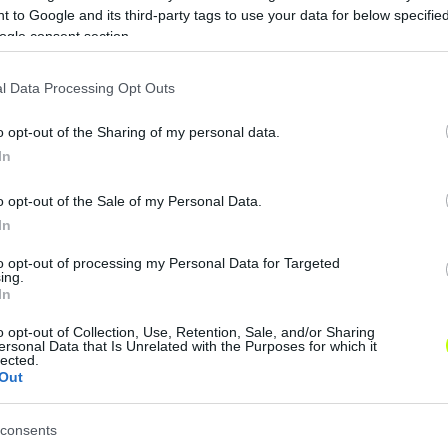
 to Google and its third-party tags to use your data for below specifi
ogle consent section.
Életrajzi könyv jelent meg a magyar
Ú
l Data Processing Opt Outs
válogatott első gólszerzőjéről
a
Borbás Gáspár 1903-ban szerezte a történelmi
E
o opt-out of the Sharing of my personal data.
40
találatot.
s
In
2023.04.05 14:43
o opt-out of the Sale of my Personal Data.
In
Hírek
to opt-out of processing my Personal Data for Targeted
ing.
In
o opt-out of Collection, Use, Retention, Sale, and/or Sharing
ersonal Data that Is Unrelated with the Purposes for which it
lected.
Out
Német Kupa: a Dortmund ellen találna
C
consents
vissza a helyes útra a Leipzig – reakció
g