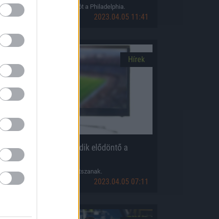
lőnyben várhatja a visszavágót a Philadelphia.
2023.04.05 11:41
Hírek
zerdai foci: jön a második elődöntő a
Magyar Kupában
zoboszlaiék kupameccset játszanak.
2023.04.05 07:11