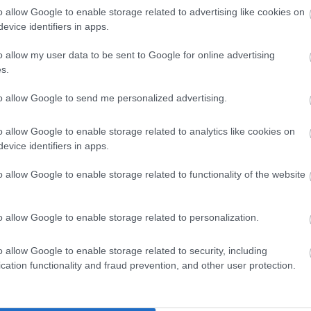
18
Három tétmérkőzés óta gólképtelenek Szoboszlaiék.
E
o allow Google to enable storage related to advertising like cookies on
2023.04.05 12:32
evice identifiers in apps.
o allow my user data to be sent to Google for online advertising
s.
Hírek
to allow Google to send me personalized advertising.
o allow Google to enable storage related to analytics like cookies on
evice identifiers in apps.
o allow Google to enable storage related to functionality of the website
Magyar Kupa: két csatát is megnyert a ZTE,
S
o allow Google to enable storage related to personalization.
nem feküdt a meccs stílusa Hornyák
Zsoltéknak – reakciók
S
o allow Google to enable storage related to security, including
41
Szerda este kiderül, hogy kivel találkozik a ZTE a
cation functionality and fraud prevention, and other user protection.
döntőben.
2023.04.05 09:26