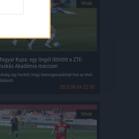
Hírek
agyar Kupa: egy öngól döntött a ZTE-
Puskás Akadémia meccsen
okáig úgy festett, hogy tizenegyespárbajt hoz az első
lődöntő.
2023.04.04 22:30
Hírek