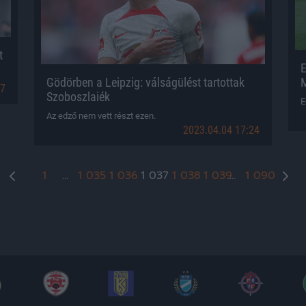
t
E
Gödörben a Leipzig: válságülést tartottak
M
17
Szoboszlaiék
E
Az edző nem vett részt ezen.
2023.04.04 17:24
Bejegyzések
1
…
1 035
1 036
1 037
1 038
1 039
…
1 090
lapozása