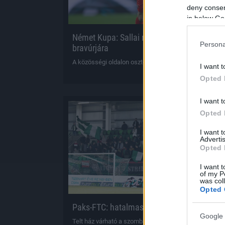
deny consent
in below Go
Német Kupa: Sallai reagált csapata
Persona
bravúrjára
A közösségi oldalon osztotta meg a gondolatait.
I want t
2023.04.05 16:
Opted 
I want t
Opted 
Hírek
I want 
Advertis
Opted 
I want t
of my P
was col
Opted 
Paks-FTC: hatalmas a szurkolói érdeklődés
Google 
Telt ház várható a szombati bajnokin.