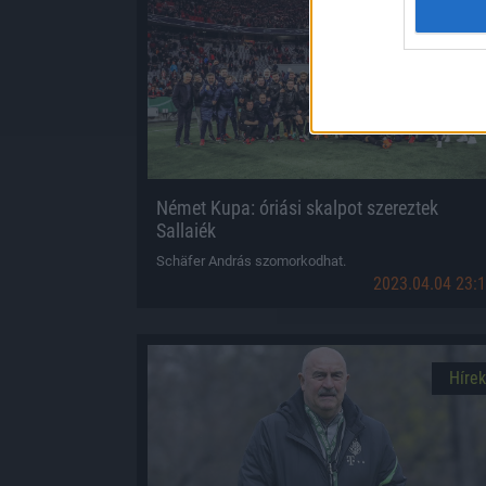
Hírek
Német Kupa: óriási skalpot szereztek
Sallaiék
Schäfer András szomorkodhat.
2023.04.04 23:
Hírek