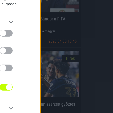
ed purposes
jabb négy évig Csányi Sándor a FIFA-
lelnöke
gyhangúlag választották meg a magyar
portdiplomatát.
2023.04.05 13:45
Hírek
ONCACAF BL: a hajrában szerzett győztes
ólt Gazdag Dániel