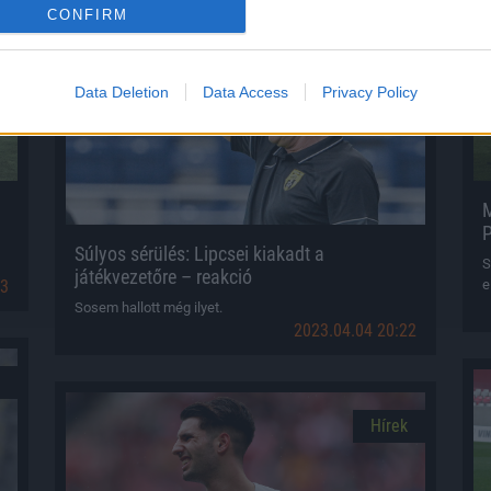
CONFIRM
Hírek
Data Deletion
Data Access
Privacy Policy
M
Súlyos sérülés: Lipcsei kiakadt a
S
játékvezetőre – reakció
13
e
Sosem hallott még ilyet.
2023.04.04 20:22
Hírek