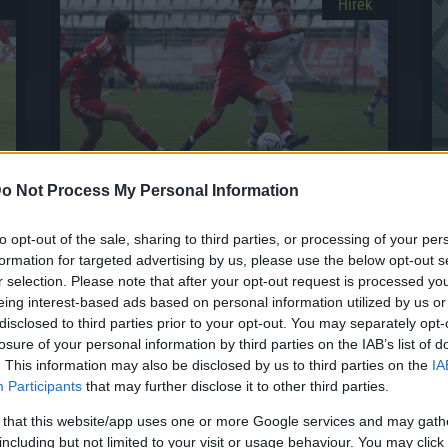
Hírek
NB III: a Kisvárda és a Honvéd is egy pontot
N
o Not Process My Personal Information
szerzett
r
Meccseket pótoltak a harmadosztályban.
V
to opt-out of the sale, sharing to third parties, or processing of your per
11
2023.04.05 18:10
formation for targeted advertising by us, please use the below opt-out s
r selection. Please note that after your opt-out request is processed y
eing interest-based ads based on personal information utilized by us or
disclosed to third parties prior to your opt-out. You may separately opt-
Hírek
losure of your personal information by third parties on the IAB’s list of
. This information may also be disclosed by us to third parties on the
IA
Participants
that may further disclose it to other third parties.
 that this website/app uses one or more Google services and may gath
including but not limited to your visit or usage behaviour. You may click 