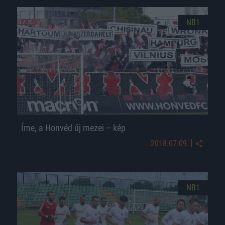
NB1
Íme, a Honvéd új mezei – kép
|
2018.07.09.
NB1