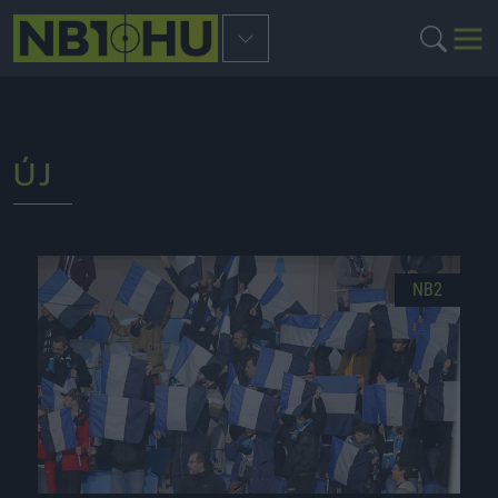
ÚJ
NB2