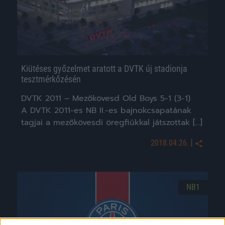
Kiütéses győzelmet aratott a DVTK új stadionja
tesztmérkőzésén
DVTK 2011 – Mezőkövesd Old Boys 5-1 (3-1)
A DVTK 2011-es NB II.-es bajnokcsapatának
tagjai a mezőkövesdi öregfiúkkal játszottak […]
|
2018.04.26.
NB1