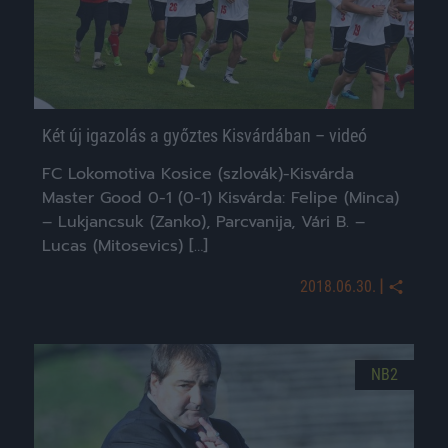
Két új igazolás a győztes Kisvárdában – videó
FC Lokomotiva Kosice (szlovák)-Kisvárda
Master Good 0-1 (0-1) Kisvárda: Felipe (Minca)
– Lukjancsuk (Zanko), Parcvanija, Vári B. –
Lucas (Mitosevics) […]
|
2018.06.30.
NB2