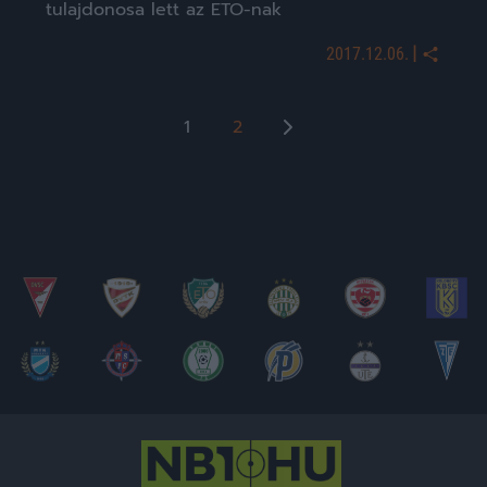
tulajdonosa lett az ETO-nak
|
2017.12.06.
Bejegyzések
1
2
lapozása