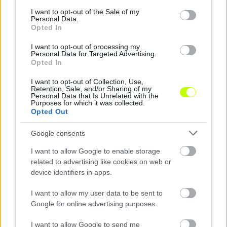
consent section.
I want to opt-out of the Sale of my
Personal Data.
Opted In
I want to opt-out of processing my
Personal Data for Targeted Advertising.
Opted In
Állítólag megvan a PSG új edzője
I want to opt-out of Collection, Use,
A francia RMC Sport értesülései szerint a PSG
Retention, Sale, and/or Sharing of my
Personal Data that Is Unrelated with the
vezetősége kiválasztotta azt az edzőt, aki
Purposes for which it was collected.
Unai Emeryt követi a klub kispadján. […]
Opted Out
|
2018.03.30.
Google consents
I want to allow Google to enable storage
related to advertising like cookies on web or
device identifiers in apps.
NB1
I want to allow my user data to be sent to
Google for online advertising purposes.
I want to allow Google to send me