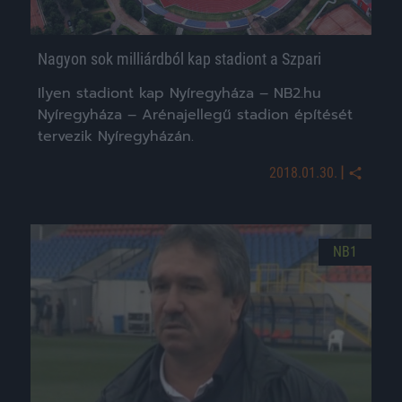
Nagyon sok milliárdból kap stadiont a Szpari
Ilyen stadiont kap Nyíregyháza – NB2.hu
Nyíregyháza – Arénajellegű stadion építését
tervezik Nyíregyházán.
|
2018.01.30.
NB1