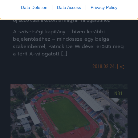
Data Deletion
Data Access
Privacy Policy
Új edző csatlakozott a magyar válogatotthoz
A szövetségi kapitány – híven korábbi
bejelentéséhez – mindössze egy belga
szakemberrel, Patrick De Wildével erősíti meg
a férfi A-válogatott […]
|
2018.02.24.
NB1