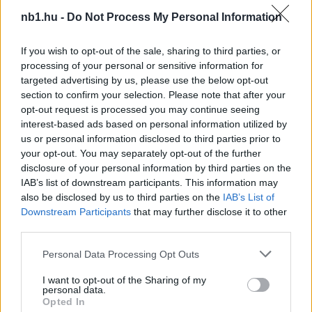
nb1.hu -
Do Not Process My Personal Information
If you wish to opt-out of the sale, sharing to third parties, or
processing of your personal or sensitive information for
targeted advertising by us, please use the below opt-out
PSG: a L’Équipe másik új edzőről tud
section to confirm your selection. Please note that after your
opt-out request is processed you may continue seeing
A francia L’Équipe című sportnapilap szerint
interest-based ads based on personal information utilized by
Thomas Tuchel válthatja a Paris Saint-Germain
us or personal information disclosed to third parties prior to
labdarúgócsapatának kispadján Unai Emeryt.
your opt-out. You may separately opt-out of the further
A spanyol […]
disclosure of your personal information by third parties on the
IAB’s list of downstream participants. This information may
|
also be disclosed by us to third parties on the
IAB’s List of
2018.03.30.
Downstream Participants
that may further disclose it to other
third parties.
Please note that this website/app uses one or more Google
Personal Data Processing Opt Outs
NB1
services and may gather and store information including but
not limited to your visit or usage behaviour. You may click to
I want to opt-out of the Sharing of my
personal data.
grant or deny consent to Google and its third-party tags to
Opted In
use your data for below specified purposes in below Google