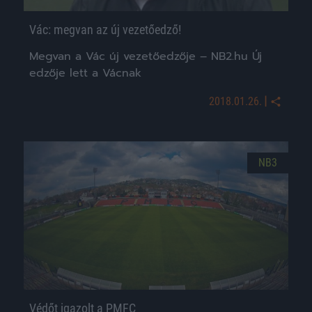
Vác: megvan az új vezetőedző!
Megvan a Vác új vezetőedzője – NB2.hu Új
edzője lett a Vácnak
|
2018.01.26.
NB3
Védőt igazolt a PMFC