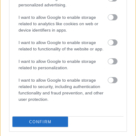
personalized advertising.
I want to allow Google to enable storage
related to analytics like cookies on web or
device identifiers in apps.
Megszólalt az MTK új igazolása
I want to allow Google to enable storage
Nyilatkozott az MTK új igazolása – NB2.hu
related to functionality of the website or app.
Nyilatkozott az MTK új igazolása
I want to allow Google to enable storage
|
2018.03.03.
related to personalization.
I want to allow Google to enable storage
related to security, including authentication
NB1
functionality and fraud prevention, and other
user protection.
CONFIRM