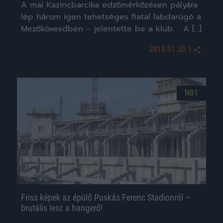
A mai Kazincbarcika edzőmérkőzésen pályára
lép három igen tehetséges fiatal labdarúgó a
Mezőkövesdben – jelentette be a klub. A […]
|
2018.01.20.
NB1
Friss képek az épülő Puskás Ferenc Stadionról –
brutális lesz a hangerő!