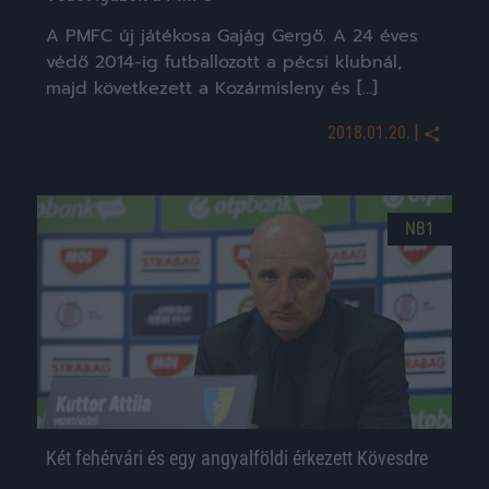
A PMFC új játékosa Gajág Gergő. A 24 éves
védő 2014-ig futballozott a pécsi klubnál,
majd következett a Kozármisleny és […]
|
2018.01.20.
NB1
Két fehérvári és egy angyalföldi érkezett Kövesdre