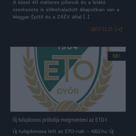
A közel 40 méteres pilonok és a lelátó
szerkezete is előrehaladott állapotban van a
Magyar Építő és a ZÁÉV által […]
|
2017.12.21.
NB1
Új tulajdonos próbálja megmenteni az ETO-t
Új tulajdonosa lett az ETO-nak – NB2.hu Új