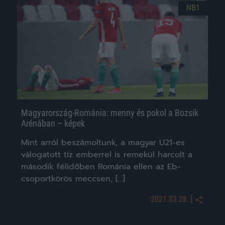
NB1
Magyarország-Románia: menny és pokol a Bozsik
Arénában – képek
Mint arról beszámoltunk, a magyar U21-es
válogatott tíz emberrel is remekül harcolt a
második félidőben Románia ellen az Eb-
csoportkörös meccsen, […]
|
2021.03.28.