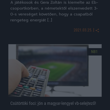
A játékosok és Gera Zoltán is kiemelte az Eb-
csoportkörben, a németektől elszenvedett 3-
0-s vereséget követően, hogy a csapatból
rengeteg energiát […]
|
2021.03.25.
NB1
Csütörtöki foci: jön a magyar-lengyel vb-selejtező!