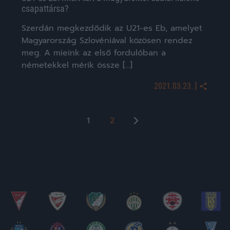
csapattársa?
Szerdán megkezdődik az U21-es Eb, amelyet
Magyarország Szlovéniával közösen rendez
meg. A mieink az első fordulóban a
németekkel mérik össze […]
|
2021.03.23.
Bejegyzések
1
2
lapozása