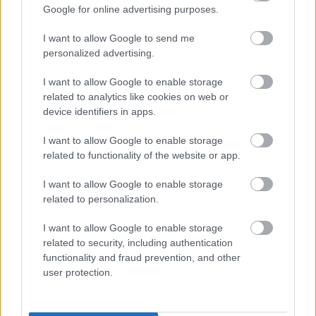
|
2021.03.27.
Google for online advertising purposes.
I want to allow Google to send me
personalized advertising.
NB1
I want to allow Google to enable storage
related to analytics like cookies on web or
device identifiers in apps.
I want to allow Google to enable storage
related to functionality of the website or app.
I want to allow Google to enable storage
related to personalization.
Világosban is megmutatjuk a Bozsik Aréna
I want to allow Google to enable storage
környékét – videó
related to security, including authentication
functionality and fraud prevention, and other
18 órától Romániával játszik Európa-bajnoki
user protection.
csoportmeccset a magyar U21-es válogatott.
A találkozót az új Bozsik Arénában rendezik,
amelyet ezúttal világosban […]