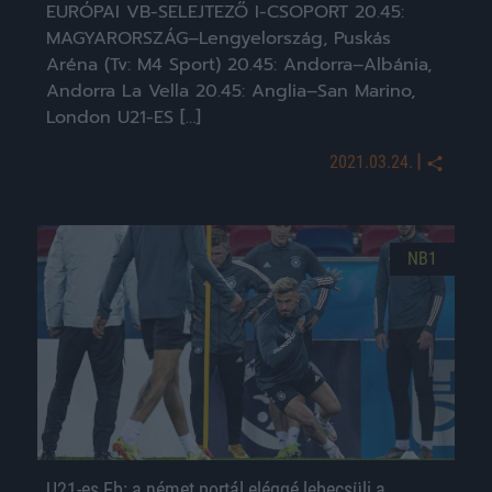
EURÓPAI VB-SELEJTEZŐ I-CSOPORT 20.45:
MAGYARORSZÁG–Lengyelország, Puskás
Aréna (Tv: M4 Sport) 20.45: Andorra–Albánia,
Andorra La Vella 20.45: Anglia–San Marino,
London U21-ES […]
|
2021.03.24.
NB1
U21-es Eb: a német portál eléggé lebecsüli a