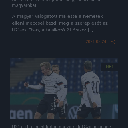
magyarokat
A magyar válogatott ma este a németek
elleni meccsel kezdi meg a szereplését az
U21-es Eb-n, a találkozó 21 órakor […]
|
2021.03.24.
NB1
U21-es Eb: miért tart a magyaroktól Szalai különc