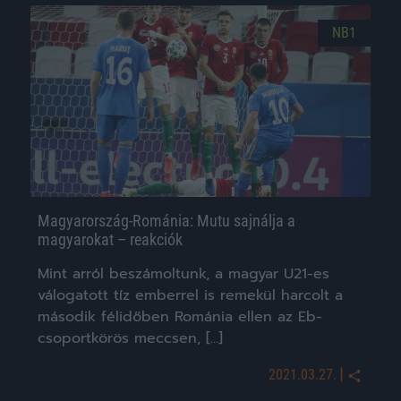
NB1
Magyarország-Románia: Mutu sajnálja a
magyarokat – reakciók
Mint arról beszámoltunk, a magyar U21-es
válogatott tíz emberrel is remekül harcolt a
második félidőben Románia ellen az Eb-
csoportkörös meccsen, […]
|
2021.03.27.