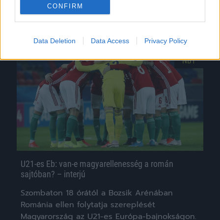
CONFIRM
|
2021.03.27.
Data Deletion
Data Access
Privacy Policy
NB1
U21-es Eb: van-e magyarellenesség a román
sajtóban? – interjú
Szombaton 18 órától a Bozsik Arénában
Románia ellen folytatja szereplését
Magyarország az U21-es Európa-bajnokságon.