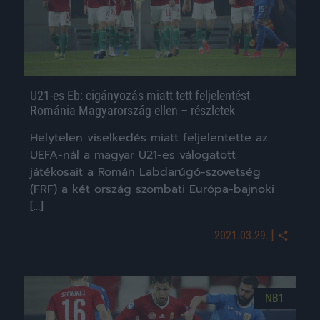
U21-es Eb: cigányozás miatt tett feljelentést
Románia Magyarország ellen – részletek
Helytelen viselkedés miatt feljelentette az
UEFA-nál a magyar U21-es válogatott
játékosait a Román Labdarúgó-szövetség
(FRF) a két ország szombati Európa-bajnoki
[…]
|
2021.03.29.
NB1