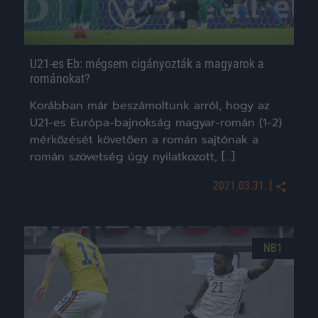
U21-es Eb: mégsem cigányozták a magyarok a
románokat?
Korábban már beszámoltunk arról, hogy az
U21-es Európa-bajnokság magyar-román (1-2)
mérkőzését követően a román sajtónak a
román szövetség úgy nyilatkozott, […]
|
2021.03.31.
NB1