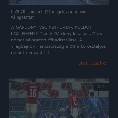
Eb2020: a német U21 megelőzi a francia
válogatottat
A GÁRDONYI VSC NB1.HU-NAK KÜLDÖTT
KÖZLEMÉNYE: "Ismét Gárdony lesz az U21-es
német válogatott főhadiszállása. A
világbajnok Franciaország előtt a korosztályos
német nemzeti […]
|
2021.05.26.
NB1