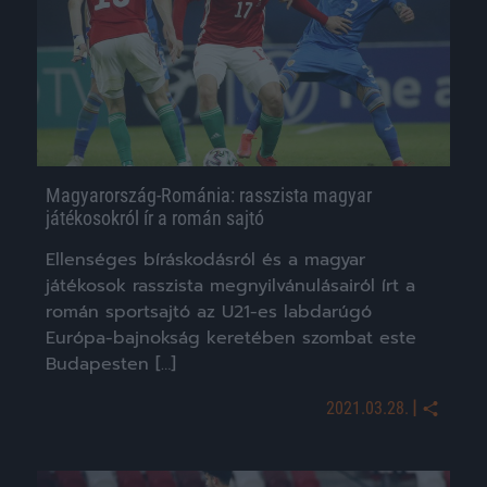
Magyarország-Románia: rasszista magyar
játékosokról ír a román sajtó
Ellenséges bíráskodásról és a magyar
játékosok rasszista megnyilvánulásairól írt a
román sportsajtó az U21-es labdarúgó
Európa-bajnokság keretében szombat este
Budapesten […]
|
2021.03.28.