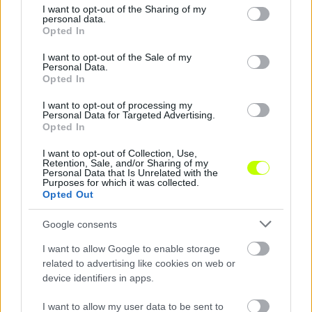
not limited to your visit or usage behaviour. You may click to
I want to opt-out of the Sharing of my
personal data.
grant or deny consent to Google and its third-party tags to
Opted In
use your data for below specified purposes in below Google
consent section.
NB1
I want to opt-out of the Sale of my
Personal Data.
Opted In
I want to opt-out of processing my
Personal Data for Targeted Advertising.
Opted In
I want to opt-out of Collection, Use,
Retention, Sale, and/or Sharing of my
Personal Data that Is Unrelated with the
Purposes for which it was collected.
Opted Out
Magyarország-Románia: a szövegelő piros lapja
miatt kaptunk ki
Google consents
MAGYARORSZÁG-ROMÁNIA 1-2 Az már a
I want to allow Google to enable storage
csoportok sorsolásakor tudható volt, hogy
related to advertising like cookies on web or
nagyon erős négyes tagja lett Gera Zoltán
device identifiers in apps.
csapata, és az […]
I want to allow my user data to be sent to