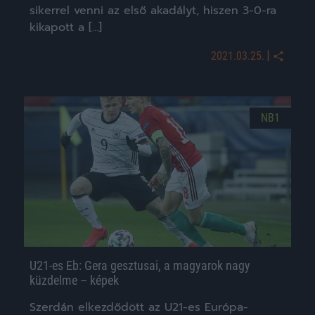
sikerrel venni az első akadályt, hiszen 3-0-ra
kikapott a […]
|
2021.03.25.
NB1
U21-es Eb: Gera gesztusai, a magyarok nagy
küzdelme – képek
Szerdán elkezdődött az U21-es Európa-