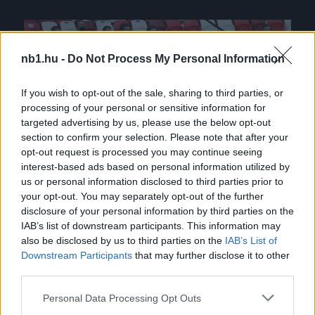
NB1
nb1.hu -
Do Not Process My Personal Information
If you wish to opt-out of the sale, sharing to third parties, or
processing of your personal or sensitive information for
targeted advertising by us, please use the below opt-out
section to confirm your selection. Please note that after your
opt-out request is processed you may continue seeing
interest-based ads based on personal information utilized by
us or personal information disclosed to third parties prior to
Magyarország-Románia: a büszke Gera és a piros
your opt-out. You may separately opt-out of the further
lap – reakciók
disclosure of your personal information by third parties on the
IAB’s list of downstream participants. This information may
Mint arról beszámoltunk, a magyar U21-es
also be disclosed by us to third parties on the
IAB’s List of
válogatott tíz emberrel is remekül harcolt a
Downstream Participants
that may further disclose it to other
második félidőben Románia ellen az Eb-
third parties.
csoportkörös meccsen, […]
Please note that this website/app uses one or more Google
Personal Data Processing Opt Outs
|
2021.03.27.
services and may gather and store information including but