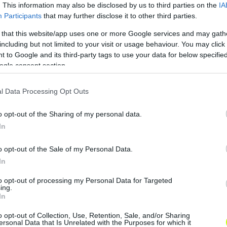
. This information may also be disclosed by us to third parties on the
IA
Participants
that may further disclose it to other third parties.
r
Csütörtöki foci: Sorsolnak a Magyar
H
 that this website/app uses one or more Google services and may gath
Kupában, kialakul a legjobb négy mezőnye
I
including but not limited to your visit or usage behaviour. You may click 
 to Google and its third-party tags to use your data for below specifi
MOL Magyar Kupa 19.00 Az elődöntő
ogle consent section.
)
sorsolása (Tv: M4 Sport) 19.30 MTK
v
-
Budapest-Fehérvár FC (Tv: M4 Sport)
M
l Data Processing Opt Outs
Svájc, Szuperliga 20.30 […]
V
S
o opt-out of the Sharing of my personal data.
|
2025.04.03.
In
o opt-out of the Sale of my Personal Data.
In
to opt-out of processing my Personal Data for Targeted
Hírek
ing.
In
o opt-out of Collection, Use, Retention, Sale, and/or Sharing
ersonal Data that Is Unrelated with the Purposes for which it