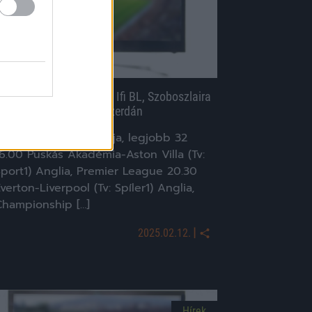
zerdai foci: A Puskásra Ifi BL, Szoboszlaira
iverpooli rangadó vár szerdán
fjúsági Bajnokok Ligája, legjobb 32
6.00 Puskás Akadémia-Aston Villa (Tv:
Sport1) Anglia, Premier League 20.30
verton-Liverpool (Tv: Spíler1) Anglia,
Championship […]
|
2025.02.12.
Hírek