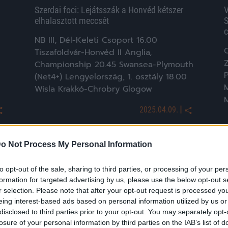
Szerdai foci: Lejátsszák a Honvéd kétszer
V
elhalasztott meccsét
S
c
NB III, Dél-Keleti Csoport 16.00
Tiszaföldvár-Honvéd II Anglia,
Z
Championship 20.45 Swansea-Plymouth
(Net4+) Lengyelország, 1. osztály 18.00
M
Wisla Krakkó-Chrobry Glogow
M
|
2025.04.09.
o Not Process My Personal Information
Hírek
to opt-out of the sale, sharing to third parties, or processing of your per
formation for targeted advertising by us, please use the below opt-out s
r selection. Please note that after your opt-out request is processed y
eing interest-based ads based on personal information utilized by us or
disclosed to third parties prior to your opt-out. You may separately opt-
losure of your personal information by third parties on the IAB’s list of