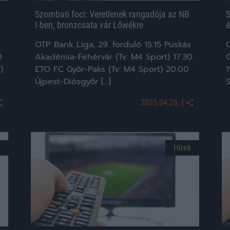
Szombati foci: Veretlenek rangadója az NB
S
I-ben, bronzcsata vár Lőwékre
é
OTP Bank Liga, 29. forduló 15.15 Puskás
O
0
Akadémia-Fehérvár (Tv: M4 Sport) 17.30
)
ETO FC Győr-Paks (Tv: M4 Sport) 20.00
Újpest-Diósgyőr […]
S
|
2025.04.26.
Hírek