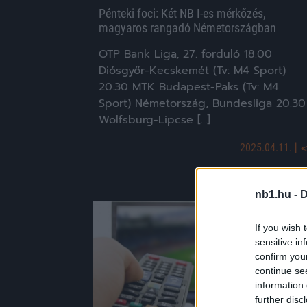
Pénteki foci: Két NB I-es mérkőzés,
magyaros rangadó Németországban
OTP Bank Liga, 27. forduló 18.00
Diósgyőr-Kecskemét (Tv: M4 Sport)
20.30 MTK Budapest-Paks (Tv: M4
Sport) Németország, Bundesliga 20.30
Wolfsburg-Lipcse […]
|
2025.04.11.
nb1.hu -
D
Hírek
If you wish 
sensitive in
confirm you
continue se
information 
further disc