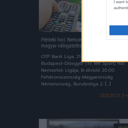
I want t
authenti
Pénteki foci: Nemzetek Ligája meccs vár a
magyar válogatottra
OTP Bank Liga, 21. forduló 20.00 MTK
Budapest-Diósgyőr (Tv: M4 Sport) Női
Nemzetek Ligája, B-divízió 20.00
Fehéroroszország-Magyarország
Németország, Bundesliga 2. […]
|
2025.02.21.
Hírek