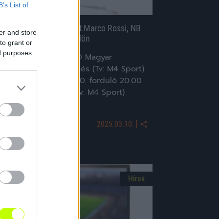
B’s List of
étfői foci: Keretet hirdet Marco Rossi, NB
er and store
I-es rangadó Angyalföldön
to grant or
ed purposes
Nemzetek Ligája 13.00 Magyar
álogatott kerethirdetés (Tv: M4 Sport)
erkantil Bank Liga, 20. forduló 20.00
asas-Kozármisleny (Tv: M4 Sport)
panyolország, […]
|
2025.03.10.
Hírek