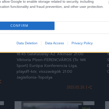
o allow Google to enable storage related to security, including
cation functionality and fraud prevention, and other user protection.
CONFIRM
Csütörtöki foci: Továbbjuthat a Fradi az
S
Európa-ligában
l
Data Deletion
Data Access
Privacy Policy
Európa-liga, playoff-kör, visszavágók
I
18.45 Galatasaray-AZ Alkmaar 21.00
1
Viktoria Plzen-FERENCVÁROS (Tv: M4
Sport) Európa Konferencia Liga,
E
playoff-kör, visszavágók 21.00
Jagiellonia-Topolya
|
2025.02.20.
Hírek