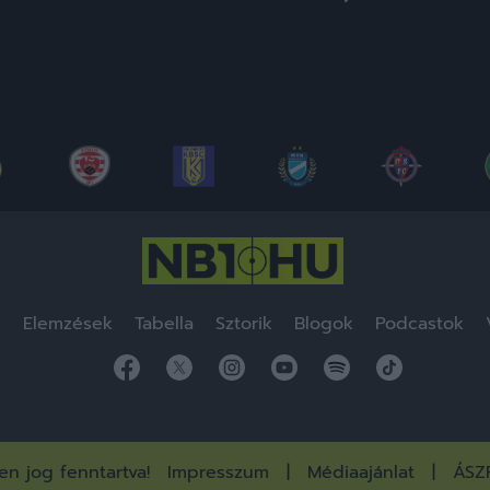
lapozása
k
Elemzések
Tabella
Sztorik
Blogok
Podcastok
n jog fenntartva!
Impresszum
Médiaajánlat
ÁSZ