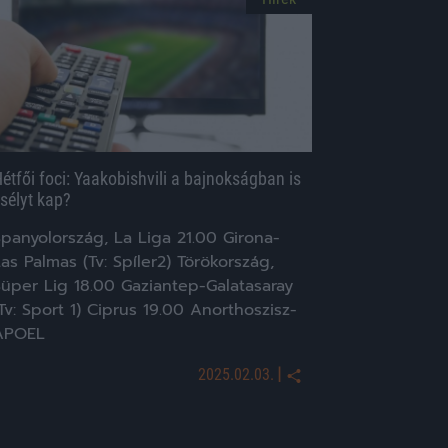
étfői foci: Yaakobishvili a bajnokságban is
sélyt kap?
panyolország, La Liga 21.00 Girona-
as Palmas (Tv: Spíler2) Törökország,
Süper Lig 18.00 Gaziantep-Galatasaray
Tv: Sport 1) Ciprus 19.00 Anorthoszisz-
APOEL
|
2025.02.03.