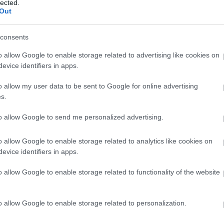
lected.
Out
consents
Hétfői foci: NB II-es rangadót rendeznek
V
o allow Google to enable storage related to advertising like cookies on
Mislenyben
h
evice identifiers in apps.
Merkantil Bank Liga, 19. forduló 20.00
O
o allow my user data to be sent to Google for online advertising
Kozármisleny-Kisvárda (Tv: M4 Sport)
s.
Lengyelország, Ekstraklasa 19.00
Rakow-Lechia Gdnask Lengyelország,
F
to allow Google to send me personalized advertising.
másodosztály 19.00 Ruch Chorzow-
Termalica […]
o allow Google to enable storage related to analytics like cookies on
evice identifiers in apps.
|
2025.03.03.
o allow Google to enable storage related to functionality of the website
Hírek
o allow Google to enable storage related to personalization.