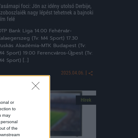
asárnapi foci: Jön az idény utolsó Derbije,
zoboszlaiék nagy lépést tehetnek a bajnoki
ím felé
OTP Bank Liga 14.00 Fehérvár-
alaegerszeg (Tv: M4 Sport) 17.30
Puskás Akadémia-MTK Budapest (Tv:
4 Sport) 19.00 Ferencváros-Újpest (Tv:
4 Sport) […]
|
2025.04.06.
Hírek
sonal or
ection to
ou may
 personal
out of the
 downstream