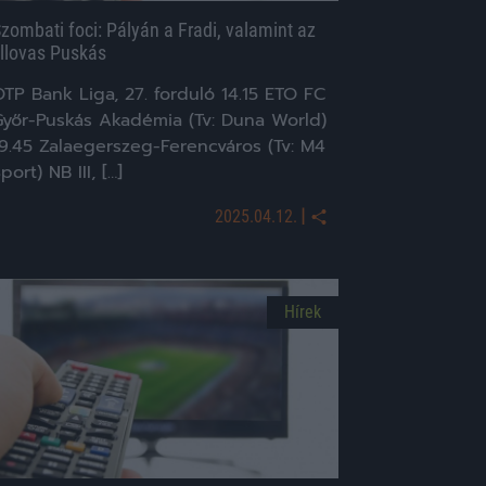
zombati foci: Pályán a Fradi, valamint az
llovas Puskás
TP Bank Liga, 27. forduló 14.15 ETO FC
Győr-Puskás Akadémia (Tv: Duna World)
19.45 Zalaegerszeg-Ferencváros (Tv: M4
port) NB III, […]
|
2025.04.12.
Hírek