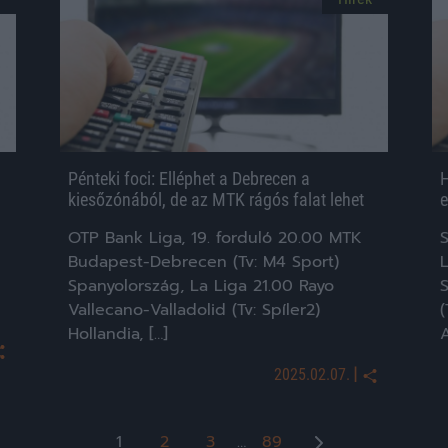
Pénteki foci: Elléphet a Debrecen a
H
kiesőzónából, de az MTK rágós falat lehet
e
OTP Bank Liga, 19. forduló 20.00 MTK
S
Budapest-Debrecen (Tv: M4 Sport)
L
Spanyolország, La Liga 21.00 Rayo
Vallecano-Valladolid (Tv: Spíler2)
(
Hollandia, […]
|
2025.02.07.
Bejegyzések
1
2
3
…
89