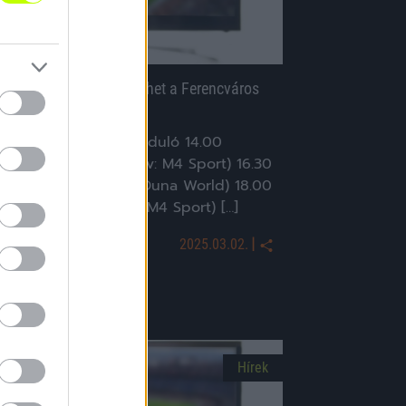
asárnapi foci: csökkenhet a Ferencváros
átránya
TP Bank Liga, 22. forduló 14.00
Debrecen-Fehérvár (Tv: M4 Sport) 16.30
Kecskemét-Paks (Tv: Duna World) 18.00
erencváros-Győr (Tv: M4 Sport) […]
|
2025.03.02.
Hírek