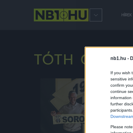
HÍREK
TÓTH GÁBO
nb1.hu -
D
If you wish 
sensitive in
confirm you
Hírek
continue se
information 
further disc
participants
Downstream 
Please note
information 