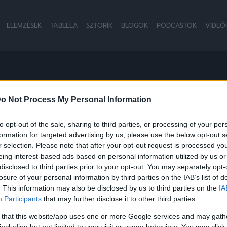
ELEMZÉSEK
TABELLA
SZTORIK
BLOGOK
PODCASTOK
VIDEÓ
R
o Not Process My Personal Information
to opt-out of the sale, sharing to third parties, or processing of your per
formation for targeted advertising by us, please use the below opt-out s
r selection. Please note that after your opt-out request is processed y
Hírek
eing interest-based ads based on personal information utilized by us or
disclosed to third parties prior to your opt-out. You may separately opt-
losure of your personal information by third parties on the IAB’s list of
. This information may also be disclosed by us to third parties on the
IA
Participants
that may further disclose it to other third parties.
 that this website/app uses one or more Google services and may gath
including but not limited to your visit or usage behaviour. You may click 