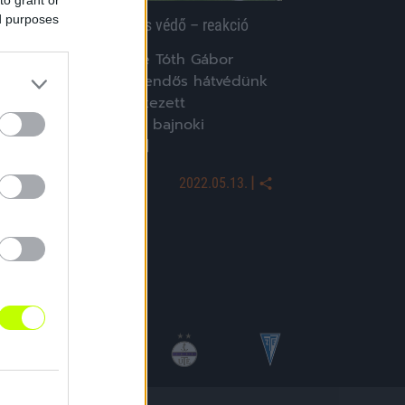
ed purposes
zeged: távozik a rutinos védő – reakció
A Szeged közleménye Tóth Gábor
távozásáról: "35 esztendős hátvédünk
2015 februárjában érkezett
klubunkhoz, azóta 127 bajnoki
érkőzésen 11 gólt […]
|
2022.05.13.