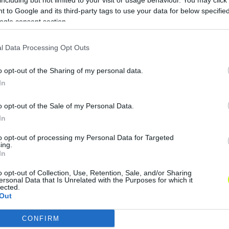
 to Google and its third-party tags to use your data for below specifi
Paks: Bognár György egykori csapatától
S
ogle consent section.
érkezett kapus
A Paksban folytatja a karrierjét Tóth
l Data Processing Opt Outs
Gábor – ezt az NB I-es csapat
jelentette be a hivatalos oldalán. A
o opt-out of the Sharing of my personal data.
közleményből […]
m
In
|
2023.09.08.
o opt-out of the Sale of my Personal Data.
In
to opt-out of processing my Personal Data for Targeted
ing.
In
o opt-out of Collection, Use, Retention, Sale, and/or Sharing
ersonal Data that Is Unrelated with the Purposes for which it
lected.
Out
CONFIRM
consents