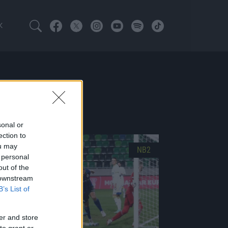
K
sonal or
ection to
ou may
NB2
 personal
out of the
 downstream
B’s List of
er and store
to grant or