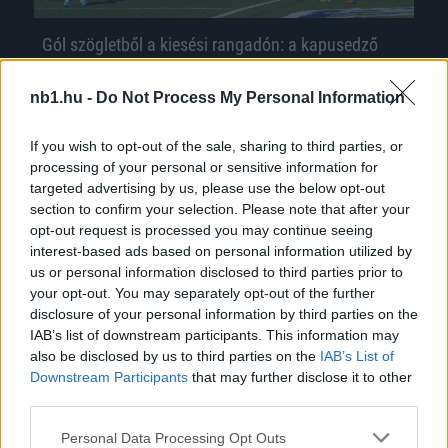
Gól szögletből a kiesési rangadón: a kapusedző
tanácsa
nb1.hu -
Do Not Process My Personal Information
Elképesztően fontos mérkőzést nyert meg a
Budafok ellen hazai környezetben 3-1-re
If you wish to opt-out of the sale, sharing to third parties, or
vasárnap a Budaörs. Toldi Gábor csapata
processing of your personal or sensitive information for
előtte 4 fordulóval, […]
targeted advertising by us, please use the below opt-out
section to confirm your selection. Please note that after your
|
2022.04.13.
opt-out request is processed you may continue seeing
interest-based ads based on personal information utilized by
us or personal information disclosed to third parties prior to
your opt-out. You may separately opt-out of the further
NB1
disclosure of your personal information by third parties on the
IAB’s list of downstream participants. This information may
also be disclosed by us to third parties on the
IAB’s List of
Downstream Participants
that may further disclose it to other
third parties.
Please note that this website/app uses one or more Google
Personal Data Processing Opt Outs