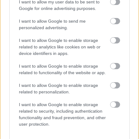
I want to allow my user data to be sent to
Google for online advertising purposes.
Wenger forradalmi ötletekkel változtatná meg a
I want to allow Google to send me
futballt
personalized advertising.
Arséne Wenger neve kis túlzással összeforrt
I want to allow Google to enable storage
az Arsenal csapatával. Ez nem is meglepetés,
related to analytics like cookies on web or
hiszen a londoni együttest 1996 és 2018 […]
device identifiers in apps.
|
I want to allow Google to enable storage
2020.10.10.
related to functionality of the website or app.
I want to allow Google to enable storage
related to personalization.
NB1
I want to allow Google to enable storage
related to security, including authentication
functionality and fraud prevention, and other
user protection.