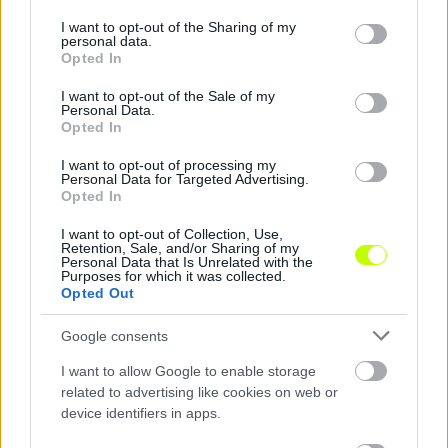
services and may gather and store information including but
not limited to your visit or usage behaviour. You may click to
I want to opt-out of the Sharing of my
personal data.
grant or deny consent to Google and its third-party tags to
Opted In
Dzsudzsák kapufája szögletből – videó
use your data for below specified purposes in below Google
consent section.
I want to opt-out of the Sale of my
Nem láthattak gólt tegnap délután a Gyirmót-
Personal Data.
DVSC mérkőzés nézői, ám azért voltak
Opted In
emlékezetes jelenetek a találkozón. Ilyen volt
I want to opt-out of processing my
Dzsudzák Balázs […]
Personal Data for Targeted Advertising.
Opted In
|
2021.12.20.
I want to opt-out of Collection, Use,
Retention, Sale, and/or Sharing of my
Personal Data that Is Unrelated with the
Purposes for which it was collected.
Opted Out
NB1
Google consents
I want to allow Google to enable storage
related to advertising like cookies on web or
device identifiers in apps.