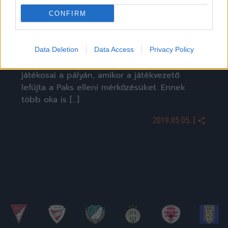
CONFIRM
Hihetetlen: szögletből kapott gólt Király a 93.
percben – videó
Data Deletion
Data Access
Privacy Policy
Mint jeleztük, összerogytak a Haladás
játékosai a pályán, amikor a játékvezető
lefújta a Paks elleni mérkőzésüket. Ennek
több oka is […]
|
2019.05.05.