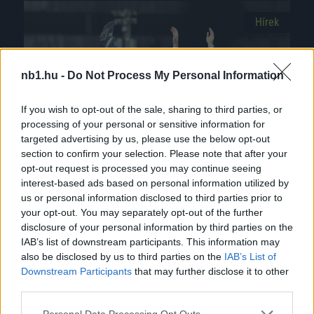
Hírek
nb1.hu -
Do Not Process My Personal Information
If you wish to opt-out of the sale, sharing to third parties, or
processing of your personal or sensitive information for
targeted advertising by us, please use the below opt-out
section to confirm your selection. Please note that after your
Rossi Honvédjának csodája kéne Bognár
opt-out request is processed you may continue seeing
Györgyéknek, hogy lenyomják a Ferencvárost
interest-based ads based on personal information utilized by
us or personal information disclosed to third parties prior to
Lassan ráfordulunk az NB I 2023/24-es
your opt-out. You may separately opt-out of the further
idényének utolsó negyedére, azaz jön a hajrá.
disclosure of your personal information by third parties on the
A mezőnyből mindössze két olyan csapat van,
IAB’s list of downstream participants. This information may
also be disclosed by us to third parties on the
IAB’s List of
[…]
Downstream Participants
that may further disclose it to other
third parties.
|
2024.03.14.
Please note that this website/app uses one or more Google
Personal Data Processing Opt Outs