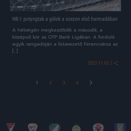
NB I: potyogtak a gólok a szezon első harmadában
A hétvégén megkezdődik a második, a
középső kör az OTP Bank Ligában. A forduló
egyik rangadóján a listavezető Ferencváros az
[…]
|
2023.11.03.
Bejegyzések
1
2
3
4
lapozása