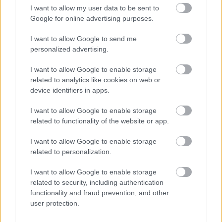
I want to allow my user data to be sent to
Google for online advertising purposes.
Hírek
I want to allow Google to send me
personalized advertising.
I want to allow Google to enable storage
related to analytics like cookies on web or
device identifiers in apps.
I want to allow Google to enable storage
related to functionality of the website or app.
Kimagasló előnyben a Kecskemét a világ többi
I want to allow Google to enable storage
csapatával szemben
related to personalization.
A Nemzetközi Sporttanulmányok Központjának
I want to allow Google to enable storage
(CIES) kutatási szervezete a világ 52
related to security, including authentication
országának bajnokságait figyelembe véve
functionality and fraud prevention, and other
user protection.
készített felmérést a játékosok klubonkénti
átlagmagasságáról. […]