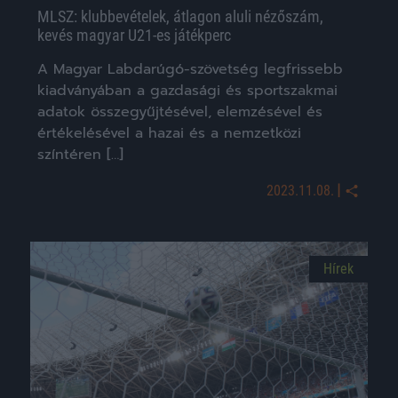
MLSZ: klubbevételek, átlagon aluli nézőszám,
kevés magyar U21-es játékperc
A Magyar Labdarúgó-szövetség legfrissebb
kiadványában a gazdasági és sportszakmai
adatok összegyűjtésével, elemzésével és
értékelésével a hazai és a nemzetközi
színtéren […]
|
2023.11.08.
Hírek