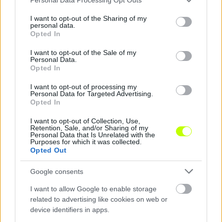
services and may gather and store information including but
not limited to your visit or usage behaviour. You may click to
I want to opt-out of the Sharing of my
personal data.
Hírek
grant or deny consent to Google and its third-party tags to
Opted In
use your data for below specified purposes in below Google
consent section.
I want to opt-out of the Sale of my
Personal Data.
Opted In
I want to opt-out of processing my
Personal Data for Targeted Advertising.
Opted In
I want to opt-out of Collection, Use,
Retention, Sale, and/or Sharing of my
Csodás számok: a Gironában debütáló
Personal Data that Is Unrelated with the
Yaakobishvili Antal statisztikája
Purposes for which it was collected.
Opted Out
Szerda este beszámoltunk arról, hogy
Yaakobishvili Antal bemutatkozott a
Google consents
Gironában. Remek játékkal debütált a spanyol
I want to allow Google to enable storage
listavezetőnél a 19 éves magyar […]
related to advertising like cookies on web or
device identifiers in apps.
|
2024.01.18.