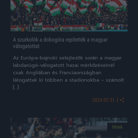
A szurkolók a dobogóra repítették a magyar
válogatottat
Az Európa-bajnoki selejtezők során a magyar
labdarúgó-válogatott hazai mérkőzéseinél
csak Angliában és Franciaországban
látogattak ki többen a stadionokba – számolt
[…]
|
2024.05.31.
Hírek