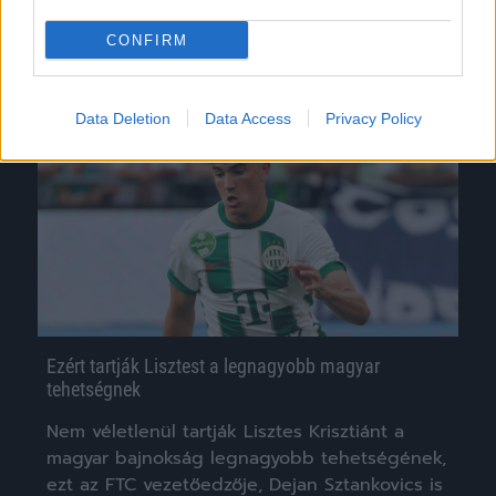
|
2023.12.20.
CONFIRM
Data Deletion
Data Access
Privacy Policy
Hírek
Ezért tartják Lisztest a legnagyobb magyar
tehetségnek
Nem véletlenül tartják Lisztes Krisztiánt a
magyar bajnokság legnagyobb tehetségének,
ezt az FTC vezetőedzője, Dejan Sztankovics is