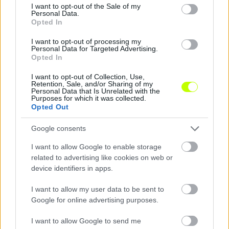
consent section.
I want to opt-out of the Sale of my
Personal Data.
Opted In
I want to opt-out of processing my
Personal Data for Targeted Advertising.
Opted In
I want to opt-out of Collection, Use,
Retention, Sale, and/or Sharing of my
Personal Data that Is Unrelated with the
Ötgólos mérkőzésen győzött a kapufáig jutó
Purposes for which it was collected.
Opted Out
magyar támadó csapata
Az immár amerikai állampolgársággal is
Google consents
rendelkező Sallói Dániel kezdőként lépett
I want to allow Google to enable storage
pályára a Sporting Kansas City csapatában az
related to advertising like cookies on web or
FC Dallas elleni […]
device identifiers in apps.
|
2024.07.08.
I want to allow my user data to be sent to
Google for online advertising purposes.
I want to allow Google to send me