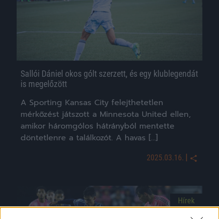
Sallói Dániel okos gólt szerzett, és egy klublegendát
is megelőzött
A Sporting Kansas City felejthetetlen
mérkőzést játszott a Minnesota United ellen,
amikor háromgólos hátrányból mentette
döntetlenre a találkozót. A havas […]
|
2025.03.16.
Hírek