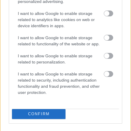
personalized advertising.
Hírek
I want to allow Google to enable storage
related to analytics like cookies on web or
device identifiers in apps.
I want to allow Google to enable storage
related to functionality of the website or app.
I want to allow Google to enable storage
related to personalization.
Gazdag újabb jubileuma, Sallóiék rossz szériája
Gazdag Dániel csapata, a Philadelhpia Union
I want to allow Google to enable storage
related to security, including authentication
3-0-ra legyőzte a New England Revolutiont az
functionality and fraud prevention, and other
MLS 14. játéknapján. A keleti konferencia
user protection.
utolsó […]
|
2024.05.19.
CONFIRM