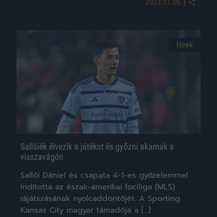
|
2023.11.06.
Hírek
Sallóiék élvezik a játékot és győzni akarnak a
visszavágón
Sallói Dániel és csapata 4-1-es győzelemmel
indította az észak-amerikai fociliga (MLS)
rájátszásának nyolcaddöntőjét. A Sporting
Kansas City magyar támadója a […]