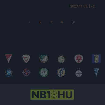
|
2023.11.03.
Bejegyzések
1
2
3
4
lapozása