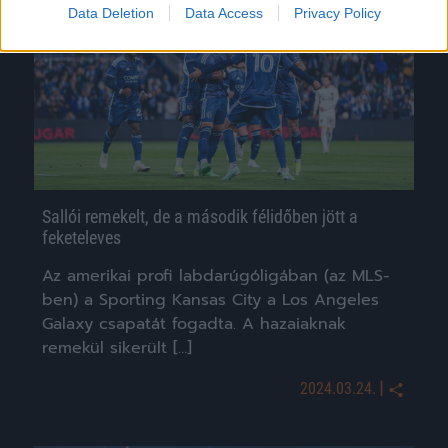
Hírek
Data Deletion
Data Access
Privacy Policy
Sallói remekelt, de a második félidőben jött a
feketeleves
Az amerikai profi labdarúgóligában (az MLS-
ben) a Sporting Kansas City a Los Angeles
Galaxy csapatát fogadta. A hazaiaknak
remekül sikerült […]
|
2024.03.24.