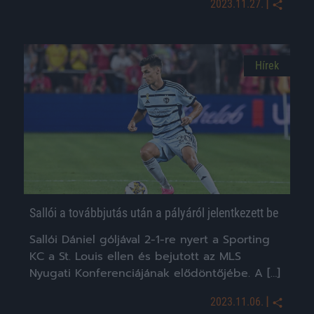
|
2023.11.27.
Hírek
Sallói a továbbjutás után a pályáról jelentkezett be
Sallói Dániel góljával 2-1-re nyert a Sporting
KC a St. Louis ellen és bejutott az MLS
Nyugati Konferenciájának elődöntőjébe. A […]
|
2023.11.06.