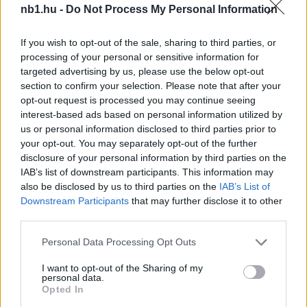
nb1.hu -
Do Not Process My Personal Information
If you wish to opt-out of the sale, sharing to third parties, or
processing of your personal or sensitive information for
targeted advertising by us, please use the below opt-out
section to confirm your selection. Please note that after your
opt-out request is processed you may continue seeing
interest-based ads based on personal information utilized by
USA: A Barcelona legendái végezték ki a magyar
us or personal information disclosed to third parties prior to
támadó csapatát
your opt-out. You may separately opt-out of the further
3-1-re kikapott David Beckham csapata, az
disclosure of your personal information by third parties on the
IAB’s list of downstream participants. This information may
Inter Miami otthonában a Sallói Dánielt
also be disclosed by us to third parties on the
IAB’s List of
foglalkoztató Sporting Kansas City. Az SKC
Downstream Participants
that may further disclose it to other
ezzel 4-1-es […]
third parties.
|
2025.02.26.
Please note that this website/app uses one or more Google
Personal Data Processing Opt Outs
services and may gather and store information including but
not limited to your visit or usage behaviour. You may click to
I want to opt-out of the Sharing of my
personal data.
grant or deny consent to Google and its third-party tags to
Opted In
Hírek
use your data for below specified purposes in below Google