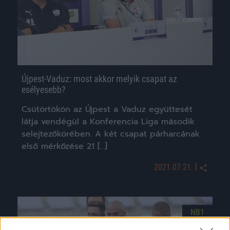
Újpest-Vaduz: most akkor melyik csapat az
esélyesebb?
Csütörtökön az Újpest a Vaduz együttesét
látja vendégül a Konferencia Liga második
selejtezőkörében. A két csapat párharcának
első mérkőzése 21 […]
|
2021.07.21.
NB1