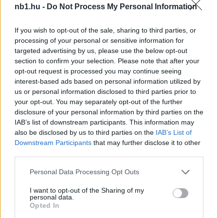
nb1.hu -
Do Not Process My Personal Information
If you wish to opt-out of the sale, sharing to third parties, or
processing of your personal or sensitive information for
targeted advertising by us, please use the below opt-out
section to confirm your selection. Please note that after your
opt-out request is processed you may continue seeing
interest-based ads based on personal information utilized by
Újpest: kupagyőzelem vagy dobogó – interjú Simon
us or personal information disclosed to third parties prior to
Krisztiánnal
your opt-out. You may separately opt-out of the further
disclosure of your personal information by third parties on the
Készül az Újpest az előtte álló feladatokra,
IAB’s list of downstream participants. This information may
ami édes teher abból a szempontból, hogy a
also be disclosed by us to third parties on the
IAB’s List of
lila-fehérek tavaly megnyerték Magyar Kupát,
Downstream Participants
that may further disclose it to other
[…]
third parties.
|
2021.07.14.
Please note that this website/app uses one or more Google
Personal Data Processing Opt Outs
services and may gather and store information including but
not limited to your visit or usage behaviour. You may click to
I want to opt-out of the Sharing of my
personal data.
grant or deny consent to Google and its third-party tags to
Opted In
use your data for below specified purposes in below Google
NB1