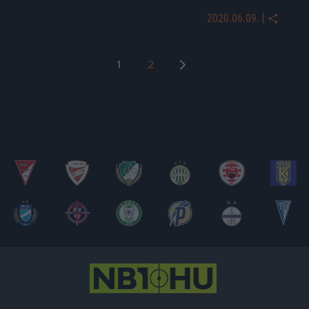
|
2020.06.09.
Bejegyzések
1
2
lapozása