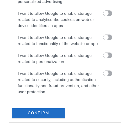
personalized advertising.
NB1
I want to allow Google to enable storage
related to analytics like cookies on web or
device identifiers in apps.
I want to allow Google to enable storage
related to functionality of the website or app.
I want to allow Google to enable storage
related to personalization.
Szabics nem bírózott, Szakály ezért jött Újpestre –
reakciók
I want to allow Google to enable storage
related to security, including authentication
1-0-ás győzelmével a MOL Fehérvár FC ellen
functionality and fraud prevention, and other
az Újpest hódította el a Magyar Kupát, a
user protection.
mérkőzés után a lilák részéről […]
|
2021.05.03.
CONFIRM