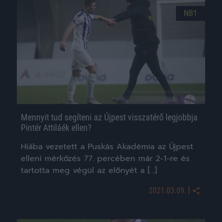
NB1
Mennyit tud segíteni az Újpest visszatérő legjobbja
Pintér Attiláék ellen?
Hiába vezetett a Puskás Akadémia az Újpest
elleni mérkőzés 77. percében már 2-1-re és
tartotta meg végül az előnyét a […]
|
2021.03.09.