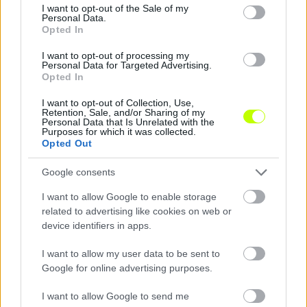
consent section.
I want to opt-out of the Sale of my
Personal Data.
Opted In
I want to opt-out of processing my
Personal Data for Targeted Advertising.
Opted In
I want to opt-out of Collection, Use,
Retention, Sale, and/or Sharing of my
Personal Data that Is Unrelated with the
Purposes for which it was collected.
Újpest: így pókhálózta ki a DVTK kapuját Simon
Opted Out
Krisztián – videó
Google consents
Mint arról beszámoltunk, felkészülési
mérkőzésen 1-1-es döntetlent játszott
I want to allow Google to enable storage
szombaton az Újpest és a DVTK. Újpest-DVTK:
related to advertising like cookies on web or
11-es és egy kegyetlen nagy […]
device identifiers in apps.
|
2021.07.11.
I want to allow my user data to be sent to
Google for online advertising purposes.
I want to allow Google to send me