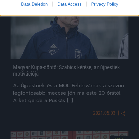
NB1
Data Deletion
Data Access
Privacy Policy
Magyar Kupa-döntő: Szabics kérése, az újpestiek
motivációja
Az Újpestnek és a MOL Fehérvárnak a szezon
legfontosabb meccse jön ma este 20 órától.
A két gárda a Puskás […]
|
2021.05.03.