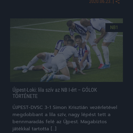
|
2020.06.23.
NB1
Újpest-Loki: lila szív az NB I-ért – GÓLOK
TÖRTÉNETE
ÚJPEST-DVSC 3-1 Simon Krisztián vezérletével
megdobbant a lila szív, nagy lépést tett a
bennmaradás felé az Újpest. Magabiztos
játékkal tartotta […]