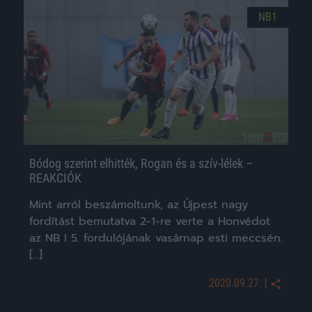
NB1
Bódog szerint elhitték, Rogan és a szív-lélek –
REAKCIÓK
Mint arról beszámoltunk, az Újpest nagy
fordítást bemutatva 2-1-re verte a Honvédot
az NB I 5. fordulójának vasárnap esti meccsén.
[…]
|
2020.09.27.