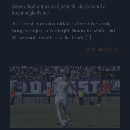
Szomorkodhatnak az újpestiek: visszavonul a
közönségkedvenc
Az Újpest hivatalos oldala számolt be arról,
hogy befejezi a karrierjét Simon Krisztián, aki
14 szezont húzott le a lila-fehér […]
|
2025.06.24.
Hírek