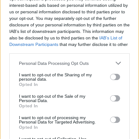
Vidi: román csapat vinné a középpályást
interest-based ads based on personal information utilized by
us or personal information disclosed to third parties prior to
A digisport.ro értesülése szerint Romániában
your opt-out. You may separately opt-out of the further
folytathatja a pályafutását Ruben Pinto. A
disclosure of your personal information by third parties on the
IAB’s list of downstream participants. This information may
MOL Fehérvár 30 éves középpályásának
also be disclosed by us to third parties on the
IAB’s List of
június végén lejár a […]
Downstream Participants
that may further disclose it to other
third parties.
|
2022.05.25.
Please note that this website/app uses one or more Google
Personal Data Processing Opt Outs
services and may gather and store information including but
not limited to your visit or usage behaviour. You may click to
I want to opt-out of the Sharing of my
personal data.
NB1
grant or deny consent to Google and its third-party tags to
Opted In
use your data for below specified purposes in below Google
consent section.
I want to opt-out of the Sale of my
Personal Data.
Opted In
I want to opt-out of processing my
Personal Data for Targeted Advertising.
Opted In