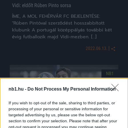
Vidi: eldőlt Rúben Pinto sorsa
ÍME, A MOL FEHÉRVÁR FC BEJELENTÉSE:
"Rúben Pintóval szerződést hosszabbított
klubunk A portugál középpályás további két
évig futballozik majd Vidi-mezben. […]
|
2022.06.13.
NB1
nb1.hu -
Do Not Process My Personal Information
If you wish to opt-out of the sale, sharing to third parties, or
processing of your personal or sensitive information for
targeted advertising by us, please use the below opt-out
section to confirm your selection. Please note that after your
opt-out request is processed you may continue seeing