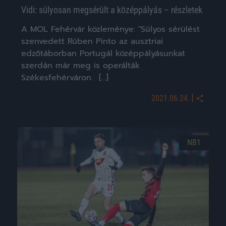
Vidi: súlyosan megsérült a középpályás – részletek
A MOL Fehérvár közleménye: "Súlyos sérülést
szenvedett Rúben Pinto az ausztriai
edzőtáborban Portugál középpályásunkat
szerdán már meg is operálták
Székesfehérváron. […]
|
2021.06.24.
NB1