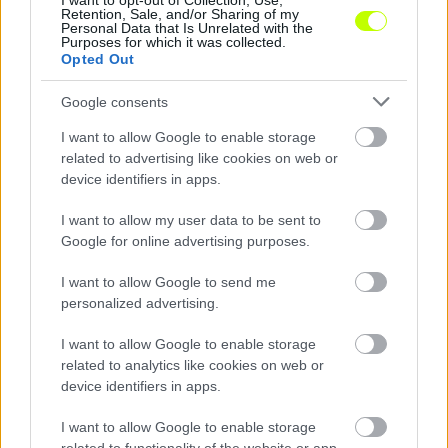
I want to opt-out of Collection, Use,
Retention, Sale, and/or Sharing of my
Vidi: távozhat a légiós, megvan, hol folytathatja
Personal Data that Is Unrelated with the
Purposes for which it was collected.
A digisport.ro értesülései szerint az
Opted Out
Universitatea Craiova csapatában folytathatja
Google consents
a pályafutását Rúben Pinto. A Benficánál
nevelkedő 29 éves portugál középpályás […]
I want to allow Google to enable storage
related to advertising like cookies on web or
|
2022.04.19.
device identifiers in apps.
I want to allow my user data to be sent to
Google for online advertising purposes.
NB1
I want to allow Google to send me
personalized advertising.
I want to allow Google to enable storage
related to analytics like cookies on web or
device identifiers in apps.
I want to allow Google to enable storage