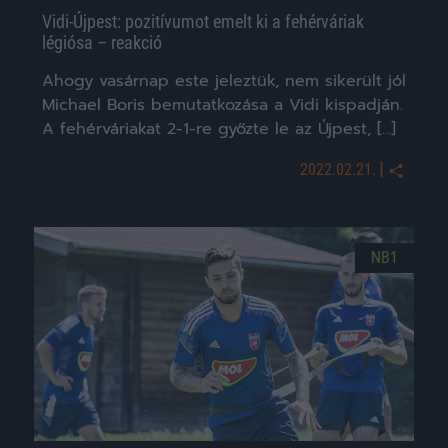
Vidi-Újpest: pozitívumot emelt ki a fehérváriak
légiósa – reakció
Ahogy vasárnap este jeleztük, nem sikerült jól
Michael Boris bemutatkozása a Vidi kispadján.
A fehérváriakat 2-1-re győzte le az Újpest, […]
|
2022.02.21.
NB1