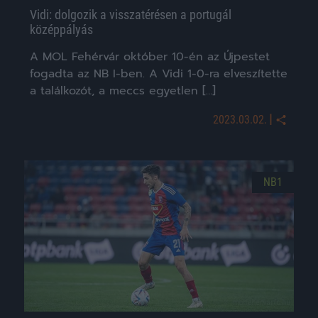
Vidi: dolgozik a visszatérésen a portugál
középpályás
A MOL Fehérvár október 10-én az Újpestet
fogadta az NB I-ben. A Vidi 1-0-ra elveszítette
a találkozót, a meccs egyetlen […]
|
2023.03.02.
NB1