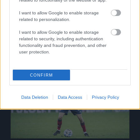
related to functionality of the website or app.
ZTE-Vidi: nagyon önkritikus a fehérvári légiós
I want to allow Google to enable storage
A fájó kupabúcsú után a Vidi a ZTE
related to personalization.
otthonában javíthat. A fehérváriaknak a
I want to allow Google to enable storage
bajnokságban sem megy, ezt támasztja alá,
related to security, including authentication
hogy […]
functionality and fraud prevention, and other
user protection.
|
2022.03.05.
CONFIRM
NB1
Data Deletion
Data Access
Privacy Policy