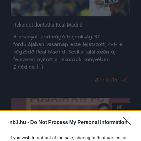
Rekordot döntött a Real Madrid
A spanyol labdarúgó-bajnokság 37.
fordulójában vasárnap este lejátszott, 4-1-re
végződő Real Madrid–Sevilla találkozón új
fejezetet nyitott a rekordok könyvében
Zinédine […]
|
2017.05.15.
NB1
nb1.hu -
Do Not Process My Personal Information
If you wish to opt-out of the sale, sharing to third parties, or