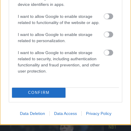
device identifiers in apps.
I want to allow Google to enable storage
related to functionality of the website or app.
I want to allow Google to enable storage
related to personalization.
Hosszabbítás után jutott tovább az AC Milan –
I want to allow Google to enable storage
VIDEÓ
related to security, including authentication
functionality and fraud prevention, and other
Hosszabbítás kellett kedd este a Milannak
user protection.
ahhoz, hogy beverekedje magát a legjobb 16
közé az Olasz Kupában a másodosztály
jelenlegi […]
CONFIRM
|
2016.01.22.
Data Deletion
Data Access
Privacy Policy
NB1