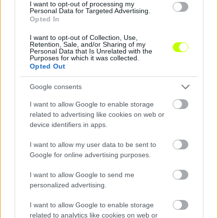
I want to opt-out of processing my
Personal Data for Targeted Advertising.
Opted In
I want to opt-out of Collection, Use,
Retention, Sale, and/or Sharing of my
Personal Data that Is Unrelated with the
Purposes for which it was collected.
Nemzetközi futballprogram: Fókuszban az Európa-
Opted Out
bajnokság
Google consents
EURÓPA-BAJNOKI FELKÉSZÜLÉSI MÉRKŐZÉSEK
20:30: Szlovákia-Lettország 20:45: Hollandia-
I want to allow Google to enable storage
Franciaország (Tv: Digi Sport 1) 20:45: Írország-
related to advertising like cookies on web or
device identifiers in apps.
Svájc 21:45: Portugália-Bulgária DÉL-
AMERIKAI VB-SELEJTEZŐ […]
I want to allow my user data to be sent to
Google for online advertising purposes.
|
2016.03.25.
I want to allow Google to send me
personalized advertising.
NB1
I want to allow Google to enable storage
related to analytics like cookies on web or