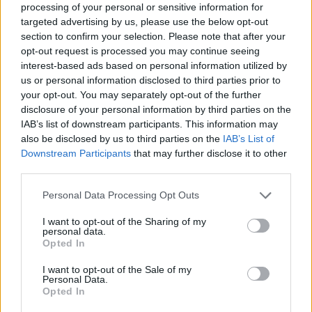
processing of your personal or sensitive information for
targeted advertising by us, please use the below opt-out
section to confirm your selection. Please note that after your
opt-out request is processed you may continue seeing
interest-based ads based on personal information utilized by
Maradona arab melója
us or personal information disclosed to third parties prior to
your opt-out. You may separately opt-out of the further
Az Al-Fujairah labdarúgócsapatánál lett
disclosure of your personal information by third parties on the
vezetőedző Diego Maradona az egyesült arab
IAB’s list of downstream participants. This information may
emírségekbeli klub honlapjának vasárnapi
also be disclosed by us to third parties on the
IAB’s List of
bejelentése szerint. A játékosként
Downstream Participants
that may further disclose it to other
világbajnok, vezetőedzőként […]
third parties.
|
Please note that this website/app uses one or more Google
2017.05.08.
Personal Data Processing Opt Outs
services and may gather and store information including but
not limited to your visit or usage behaviour. You may click to
I want to opt-out of the Sharing of my
personal data.
grant or deny consent to Google and its third-party tags to
Opted In
use your data for below specified purposes in below Google
NB1
consent section.
I want to opt-out of the Sale of my
Personal Data.
Opted In