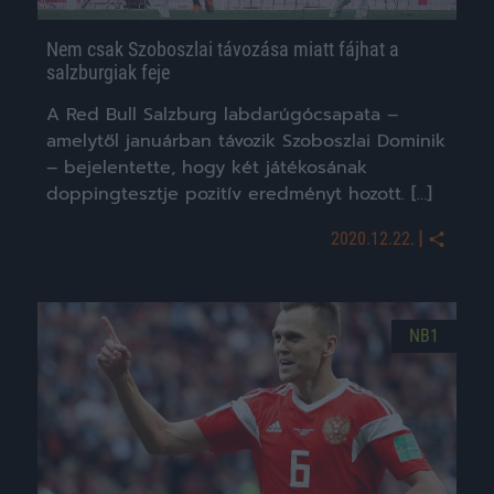
Nem csak Szoboszlai távozása miatt fájhat a
salzburgiak feje
A Red Bull Salzburg labdarúgócsapata –
amelytől januárban távozik Szoboszlai Dominik
– bejelentette, hogy két játékosának
doppingtesztje pozitív eredményt hozott. […]
|
2020.12.22.
NB1