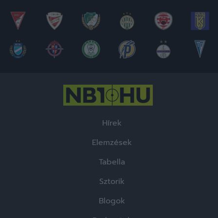
Hírek
Elemzések
Tabella
Sztorik
Blogok