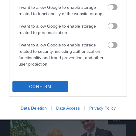
I want to allow Google to enable storage
related to functionality of the website or app.
I want to allow Google to enable storage
related to personalization.
Még nem született meg a doppingellenes törvény
I want to allow Google to enable storage
Spanyolországban
related to security, including authentication
functionality and fraud prevention, and other
Közel egy éve például a helyi profi
user protection.
labdarúgó-bajnokságokban csak nagyon
kevés vizsgálatot végeznek, ráadásul ezek
nemzetközileg nem is érvényesek – […]
CONFIRM
|
2017.02.14.
Data Deletion
Data Access
Privacy Policy
NB1