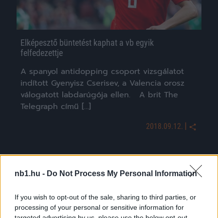
Elképesztő büntetést kaphat a vb egyik
felfedezettje
A spanyol antidopping csoport vizsgálatot
indított Gyenyisz Cserisev, a Valencia orosz
válogatott labdarúgója ellen. A brit The
Telegraph című […]
|
2018.09.12.
NB1
nb1.hu -
Do Not Process My Personal Information
If you wish to opt-out of the sale, sharing to third parties, or
processing of your personal or sensitive information for
targeted advertising by us, please use the below opt-out