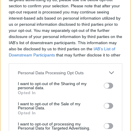
section to confirm your selection. Please note that after your
opt-out request is processed you may continue seeing
interest-based ads based on personal information utilized by
us or personal information disclosed to third parties prior to
your opt-out. You may separately opt-out of the further
Orosz szippantások: elhallgatott bizonyítékok
disclosure of your personal information by third parties on the
Talán még azok sem hiszik el, hogy az orosz
IAB’s list of downstream participants. This information may
also be disclosed by us to third parties on the
IAB’s List of
válogatott képes túllépni egy
Downstream Participants
that may further disclose it to other
világbajnokságon Spanyolországon (meg azt
third parties.
sem, hogy képes […]
Please note that this website/app uses one or more Google
Personal Data Processing Opt Outs
|
2018.07.09.
services and may gather and store information including but
not limited to your visit or usage behaviour. You may click to
I want to opt-out of the Sharing of my
personal data.
grant or deny consent to Google and its third-party tags to
Opted In
use your data for below specified purposes in below Google
NB1
consent section.
I want to opt-out of the Sale of my
Personal Data.
Opted In
I want to opt-out of processing my
Personal Data for Targeted Advertising.