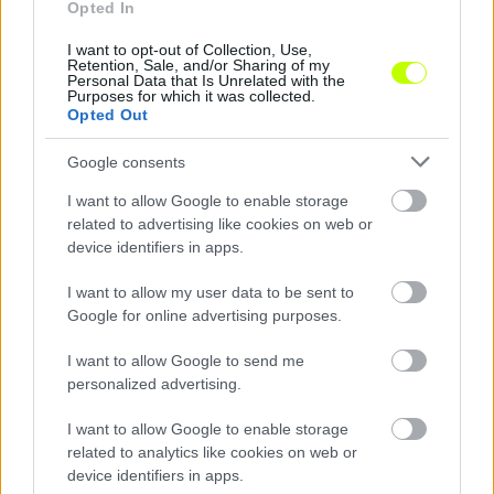
Opted In
I want to opt-out of Collection, Use,
Retention, Sale, and/or Sharing of my
Personal Data that Is Unrelated with the
Purposes for which it was collected.
Opted Out
Neuert megvizsgálta az antidopping csoport
Németországban Manuel Neuert, a Bayern
Google consents
München szeptember óta lábadozó kapusát,
I want to allow Google to enable storage
doppingolással gyanúsították. A német
related to advertising like cookies on web or
antidopping csoport vizsgálatot hajtott végre
device identifiers in apps.
a […]
I want to allow my user data to be sent to
|
2018.03.29.
Google for online advertising purposes.
I want to allow Google to send me
personalized advertising.
NB1
I want to allow Google to enable storage
related to analytics like cookies on web or
device identifiers in apps.