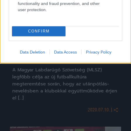
functionality and fraud prevention, and other
user protection.
CONFIRM
MLSZ: új feladatban Tőzsér, Juhász, Huszti és
Data Deletion
Data Access
Privacy Policy
Torghelle?
A Magyar Labdarúgó Szövetség (MLSZ)
legfőbb célja az új futballkultúra
megteremtése során, hogy az utánpótlás-
nevelésben a klubokkal együttműködve érjen
el […]
|
2020.07.10.