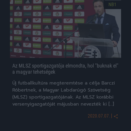
NB1
Az MLSZ sportigazgatója elmondta, hol "buknak el"
a magyar tehetségek
Új futballkultúra megteremtése a célja Barczi
Róbertnek, a Magyar Labdarúgó Szövetség
(MLSZ) sportigazgatójának. Az MLSZ korábbi
versenyigazgatóját májusban nevezték ki […]
|
2020.07.07.