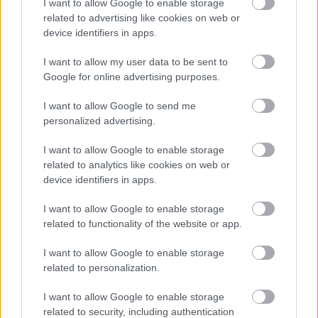
I want to allow Google to enable storage
related to advertising like cookies on web or
device identifiers in apps.
I want to allow my user data to be sent to
Google for online advertising purposes.
Változásokról és átigazolási újításokról számolt be
I want to allow Google to send me
az MLSZ
personalized advertising.
A rendszerszemlélet kialakítását és a
I want to allow Google to enable storage
lefektetett elvek gyakorlatba történő
related to analytics like cookies on web or
következetes átvitelét célozza meg a
device identifiers in apps.
következő időszakra vonatkozóan a Magyar
Labdarúgó […]
I want to allow Google to enable storage
related to functionality of the website or app.
|
2021.09.24.
I want to allow Google to enable storage
related to personalization.
NB1
I want to allow Google to enable storage
related to security, including authentication