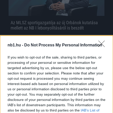
Az MLSZ sportigazgatója az új Orbánok kutatása
mellett az NB I lebonyolításáról is beszélt
1az1 című műsorunk legutóbbi vendége
Barczi Róbert volt. Az MLSZ sportigazgatójával
nb1.hu -
Do Not Process My Personal Information
sokat beszélgettünk a fiatal játékosok
szerepeltetéséről. „Amikor négy évvel […]
If you wish to opt-out of the sale, sharing to third parties, or
processing of your personal or sensitive information for
|
2024.02.27.
targeted advertising by us, please use the below opt-out
section to confirm your selection. Please note that after your
opt-out request is processed you may continue seeing
interest-based ads based on personal information utilized by
NB1
us or personal information disclosed to third parties prior to
your opt-out. You may separately opt-out of the further
disclosure of your personal information by third parties on the
IAB’s list of downstream participants. This information may
also be disclosed by us to third parties on the
IAB’s List of