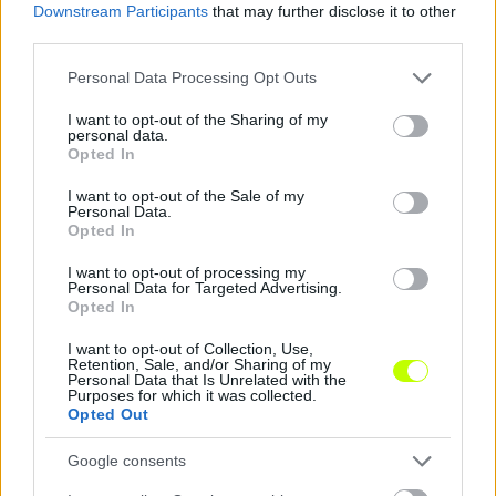
Downstream Participants
that may further disclose it to other
third parties.
Please note that this website/app uses one or more Google
Personal Data Processing Opt Outs
services and may gather and store information including but
not limited to your visit or usage behaviour. You may click to
I want to opt-out of the Sharing of my
MLSZ: fantasztikusak a körülmények a magyar foci
personal data.
grant or deny consent to Google and its third-party tags to
körül – reakció
Opted In
use your data for below specified purposes in below Google
Barczi Róbert, a Magyar Labdarúgó Szövetség
consent section.
I want to opt-out of the Sale of my
Personal Data.
(MLSZ) sportigazgatója szerint az elmúlt két
Opted In
évben elindították azokat a folyamatokat,
amelyek nélkülözhetetlenek a […]
I want to opt-out of processing my
Personal Data for Targeted Advertising.
Opted In
|
2022.04.28.
I want to opt-out of Collection, Use,
Retention, Sale, and/or Sharing of my
Personal Data that Is Unrelated with the
Purposes for which it was collected.
NB1
Opted Out
Google consents