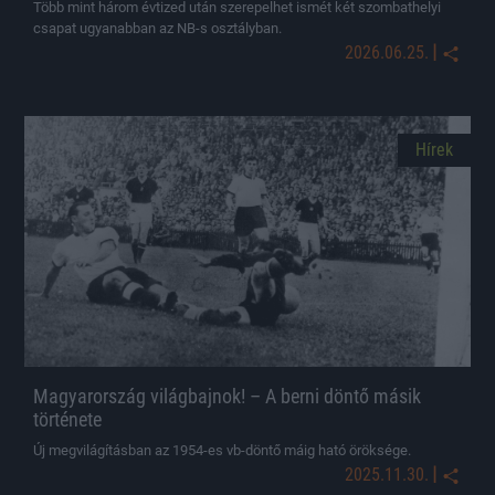
Több mint három évtized után szerepelhet ismét két szombathelyi
csapat ugyanabban az NB-s osztályban.
|
2026.06.25.
Hírek
Magyarország világbajnok! – A berni döntő másik
története
Új megvilágításban az 1954-es vb-döntő máig ható öröksége.
|
2025.11.30.