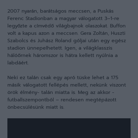
2007 nyarán, barátságos meccsen, a Puskás
Ferenc Stadionban a magyar válogatott 3–1-re
legyőzte a címvédő világbajnok olaszokat. Buffon
volt a kapus azon a meccsen. Gera Zoltán, Huszti
Szabolcs és Juhász Roland góljai után egy egész
stadion ünnepelhetett. Igen, a világklasszis
hálóőrnek háromszor is hátra kellett nyúlnia a
labdáért.
Neki ez talán csak egy apró tüske lehet a 175
másik válogatott fellépés mellett, nekünk viszont
örök élmény- talán miatta is. Meg az akkor -
futballszempontból – rendesen megtépázott
önbecsülésünk miatt is.