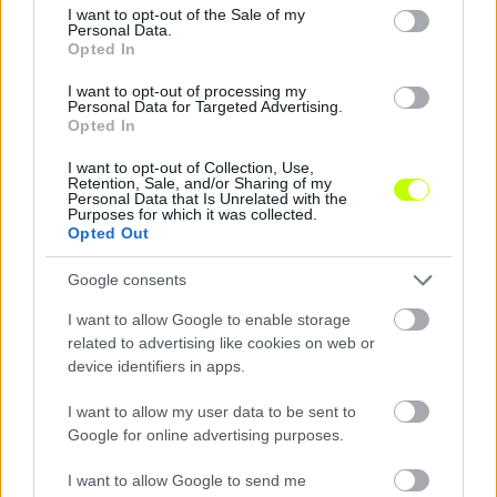
Buffon maga is sokszor emlegette etalonként
consent section.
I want to opt-out of the Sale of my
Grosics Gyulát vagy az egyetlen aranylabdás
Personal Data.
Opted In
kapust, Lev Jasint.
I want to opt-out of processing my
A G-Adam Könyvkiadó gondozásában megjelent
Personal Data for Targeted Advertising.
Opted In
Buffon-könyv igényes fordításban hozza közelebb
hozzánk a világ egyik legnagyobb kapusának
I want to opt-out of Collection, Use,
Retention, Sale, and/or Sharing of my
vallomásait, aki egyes szám első személyben
Personal Data that Is Unrelated with the
meséli el élettörténetét.
Purposes for which it was collected.
Opted Out
Egy legenda története, amiben mi, magyarok is
Google consents
megtalálhatjuk a magunk kis szeletét: egy
emlékezetes győzelmet, amire még ma is büszkén
I want to allow Google to enable storage
related to advertising like cookies on web or
gondolunk vissza.
device identifiers in apps.
I want to allow my user data to be sent to
Google for online advertising purposes.
I want to allow Google to send me