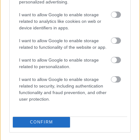
personalized advertising.
I want to allow Google to enable storage
related to analytics like cookies on web or
device identifiers in apps.
I want to allow Google to enable storage
related to functionality of the website or app.
I want to allow Google to enable storage
related to personalization.
Loaded
:
I want to allow Google to enable storage
Unmute
0%
related to security, including authentication
Borítókép forrása: ChatGPT (OpenAI) által generált
functionality and fraud prevention, and other
user protection.
illusztráció
Sztori
CONFIRM