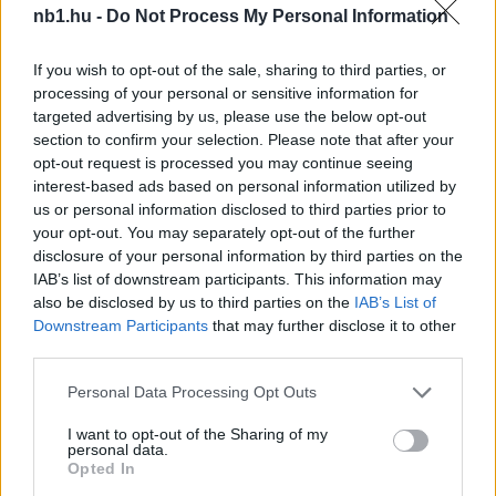
nb1.hu -
Do Not Process My Personal Information
Olyan, mint egy jó bor:
If you wish to opt-out of the sale, sharing to third parties, or
processing of your personal or sensitive information for
öregedésével jobb lesz.
targeted advertising by us, please use the below opt-out
section to confirm your selection. Please note that after your
opt-out request is processed you may continue seeing
Példakép minden
interest-based ads based on personal information utilized by
us or personal information disclosed to third parties prior to
generációnak
your opt-out. You may separately opt-out of the further
disclosure of your personal information by third parties on the
IAB’s list of downstream participants. This information may
Buffon neve nemcsak a Juventus, hanem a
also be disclosed by us to third parties on the
IAB’s List of
modern futball szinonimája is lett. A könyv
Downstream Participants
that may further disclose it to other
megmutatja, miért tekintett rá példaképként egy
third parties.
egész kapusgeneráció – a világ minden táján, így
Please note that this website/app uses one or more Google
Magyarországon is. A magyar kapusok közül sokan
Personal Data Processing Opt Outs
services and may gather and store information including but
mondták, hogy Buffon volt számukra az etalon,
not limited to your visit or usage behaviour. You may click to
I want to opt-out of the Sharing of my
akitől tanulni lehetett mentalitást, alázatot és
personal data.
grant or deny consent to Google and its third-party tags to
Opted In
mérhetetlen kitartást. A tisztelet viszont kölcsönös:
use your data for below specified purposes in below Google