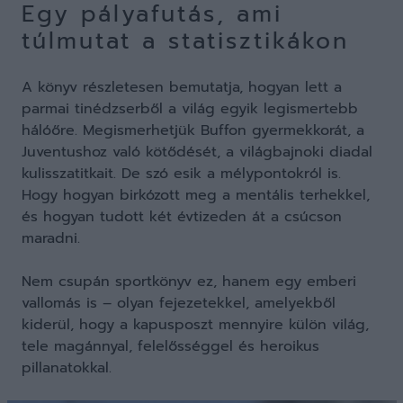
Egy pályafutás, ami
túlmutat a statisztikákon
A könyv részletesen bemutatja, hogyan lett a
parmai tinédzserből a világ egyik legismertebb
hálóőre. Megismerhetjük Buffon gyermekkorát, a
Juventushoz való kötődését, a világbajnoki diadal
kulisszatitkait. De szó esik a mélypontokról is.
Hogy hogyan birkózott meg a mentális terhekkel,
és hogyan tudott két évtizeden át a csúcson
maradni.
Nem csupán sportkönyv ez, hanem egy emberi
vallomás is – olyan fejezetekkel, amelyekből
kiderül, hogy a kapusposzt mennyire külön világ,
tele magánnyal, felelősséggel és heroikus
pillanatokkal.