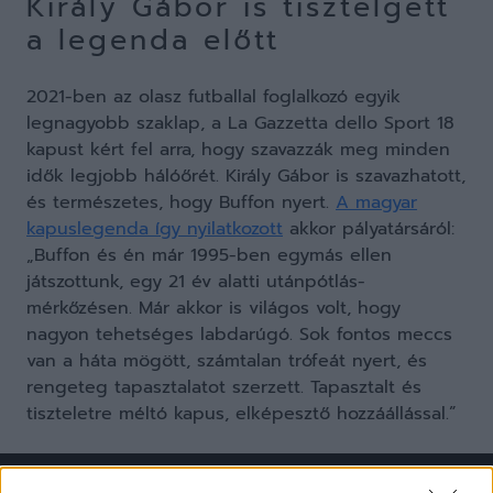
Király Gábor is tisztelgett
a legenda előtt
2021-ben az olasz futballal foglalkozó egyik
legnagyobb szaklap, a La Gazzetta dello Sport 18
kapust kért fel arra, hogy szavazzák meg minden
idők legjobb hálóőrét. Király Gábor is szavazhatott,
és természetes, hogy Buffon nyert.
A magyar
kapuslegenda így nyilatkozott
akkor pályatársáról:
„Buffon és én már 1995-ben egymás ellen
játszottunk, egy 21 év alatti utánpótlás-
mérkőzésen. Már akkor is világos volt, hogy
nagyon tehetséges labdarúgó. Sok fontos meccs
van a háta mögött, számtalan trófeát nyert, és
rengeteg tapasztalatot szerzett. Tapasztalt és
tiszteletre méltó kapus, elképesztő hozzáállással.”