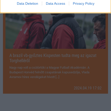
Data Deletion
Data Access
Privacy Policy
A brazil vb-győztes Kispesten tudta meg az igazat
Torghelléről
Nagy nap volt a csütörtöki a Magyar Futball Akadémián. A
Budapest Honvéd felnőtt csapatának kapusedzője, Vlada
Avramov híres vendégeket hívott […]
2024.04.19 17:02