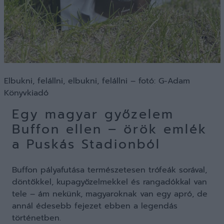
Elbukni, felállni, elbukni, felállni – fotó: G-Adam
Könyvkiadó
Egy magyar győzelem
Buffon ellen – örök emlék
a Puskás Stadionból
Buffon pályafutása természetesen trófeák sorával,
döntőkkel, kupagyőzelmekkel és rangadókkal van
tele – ám nekünk, magyaroknak van egy apró, de
annál édesebb fejezet ebben a legendás
történetben.