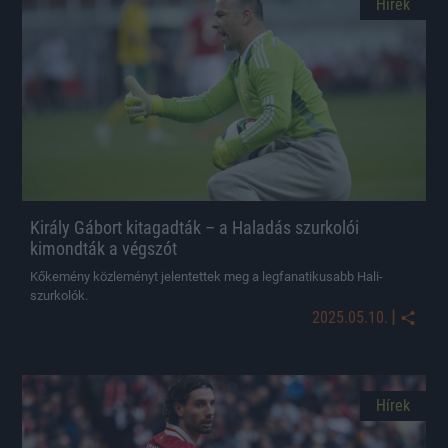
Hírek
Király Gábort kitagadták – a Haladás szurkolói
kimondták a végszót
Kőkemény közleményt jelentettek meg a legfanatikusabb Hali-
szurkolók.
|
2025.05.10.
Hírek