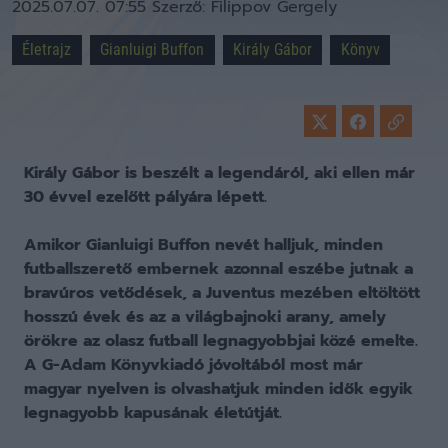
2025.07.07. 07:55
Szerző:
Filippov Gergely
Életrajz
Gianluigi Buffon
Király Gábor
Könyv
Király Gábor is beszélt a legendáról, aki ellen már
30 évvel ezelőtt pályára lépett.
Amikor Gianluigi Buffon nevét halljuk, minden
futballszerető embernek azonnal eszébe jutnak a
bravúros vetődések, a Juventus mezében eltöltött
hosszú évek és az a világbajnoki arany, amely
örökre az olasz futball legnagyobbjai közé emelte.
A G-Adam Könyvkiadó jóvoltából most már
magyar nyelven is olvashatjuk minden idők egyik
legnagyobb kapusának életútját.