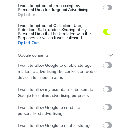
I want to opt-out of processing my
Personal Data for Targeted Advertising.
Opted In
I want to opt-out of Collection, Use,
Retention, Sale, and/or Sharing of my
Personal Data that Is Unrelated with the
Purposes for which it was collected.
Opted Out
Google consents
NB III: egzotikus helyről érkezik a III. Kerület új
I want to allow Google to enable storage
igazolása
related to advertising like cookies on web or
device identifiers in apps.
A Monor házi gólkirálya, egy NB II-es tapasztalattal rendelkező belső
védő és a Maldív-szigetekről hazatérő középpályás is Óbudán
I want to allow my user data to be sent to
folytatja pályafutását.
|
Google for online advertising purposes.
2026.07.04.
I want to allow Google to send me
personalized advertising.
Hírek
I want to allow Google to enable storage