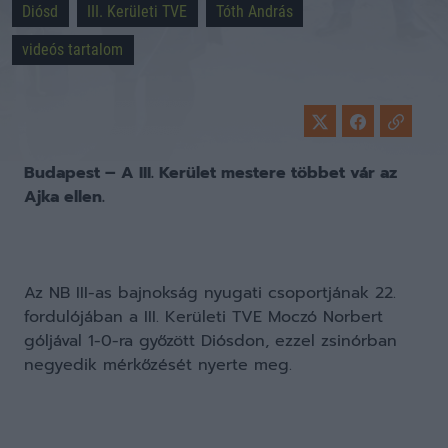
Diósd
III. Kerületi TVE
Tóth András
videós tartalom
Budapest – A III. Kerület mestere többet vár az
Ajka ellen.
Az NB III-as bajnokság nyugati csoportjának 22.
fordulójában a III. Kerületi TVE Moczó Norbert
góljával 1-0-ra győzött Diósdon, ezzel zsinórban
negyedik mérkőzését nyerte meg.