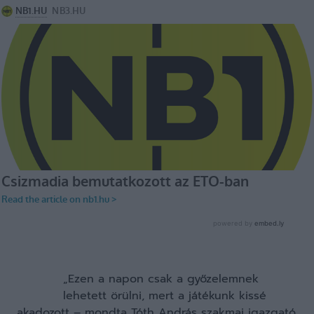
„Ezen a napon csak a győzelemnek
lehetett örülni, mert a játékunk kissé
akadozott – mondta Tóth András szakmai igazgató