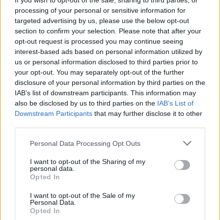
If you wish to opt-out of the sale, sharing to third parties, or
processing of your personal or sensitive information for
targeted advertising by us, please use the below opt-out
section to confirm your selection. Please note that after your
opt-out request is processed you may continue seeing
interest-based ads based on personal information utilized by
us or personal information disclosed to third parties prior to
your opt-out. You may separately opt-out of the further
Remaining
-
0:00
Loaded
:
Replay
Unmute
Picture-
Full
disclosure of your personal information by third parties on the
0%
in-
Picture
Time
IAB’s list of downstream participants. This information may
Szöveg forrása: tve1887.hu
also be disclosed by us to third parties on the
IAB’s List of
Downstream Participants
that may further disclose it to other
third parties.
Please note that this website/app uses one or more Google
Personal Data Processing Opt Outs
Megosztás:
services and may gather and store information including but
not limited to your visit or usage behaviour. You may click to
I want to opt-out of the Sharing of my
personal data.
grant or deny consent to Google and its third-party tags to
KAPCSOLÓDÓ HÍREK
Opted In
use your data for below specified purposes in below Google
consent section.
I want to opt-out of the Sale of my
Personal Data.
Opted In
Hírek