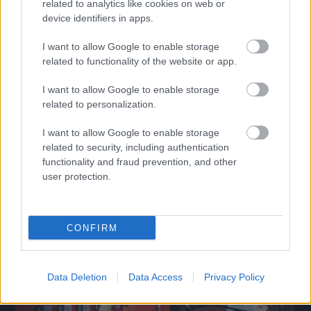
related to analytics like cookies on web or
device identifiers in apps.
I want to allow Google to enable storage
related to functionality of the website or app.
I want to allow Google to enable storage
related to personalization.
I want to allow Google to enable storage
NB III-as budapesti csapattól igazolt az NB I-be törő
related to security, including authentication
Kecskemét
functionality and fraud prevention, and other
Pálvölgyi Patrik próbajátékról került a kecskeméti keretbe.
user protection.
|
2026.07.02.
CONFIRM
Hírek
Data Deletion
Data Access
Privacy Policy