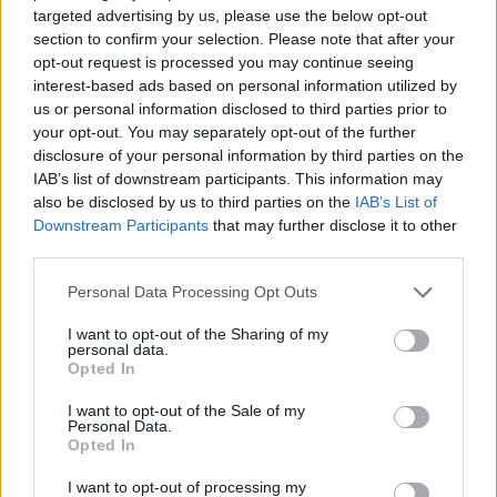
targeted advertising by us, please use the below opt-out
section to confirm your selection. Please note that after your
opt-out request is processed you may continue seeing
interest-based ads based on personal information utilized by
us or personal information disclosed to third parties prior to
your opt-out. You may separately opt-out of the further
Különleges történet húzódik a Fradi Real Madridnak
disclosure of your personal information by third parties on the
lőtt gólja mögött
IAB’s list of downstream participants. This information may
A Fradi gólszerzőjének neve nagyon is ismerős lehet Madridban és
also be disclosed by us to third parties on the
IAB’s List of
pont az szerezte, akit a Real szurkolói a legkevésbé szerettek volna a
Downstream Participants
that may further disclose it to other
múlt miatt.
third parties.
|
2026.08.09.
Please note that this website/app uses one or more Google
Personal Data Processing Opt Outs
services and may gather and store information including but
not limited to your visit or usage behaviour. You may click to
I want to opt-out of the Sharing of my
personal data.
grant or deny consent to Google and its third-party tags to
Hírek
Opted In
use your data for below specified purposes in below Google
consent section.
I want to opt-out of the Sale of my
Personal Data.
Opted In
I want to opt-out of processing my