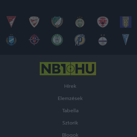
Hírek
Elemzések
Tabella
Sztorik
Blogok