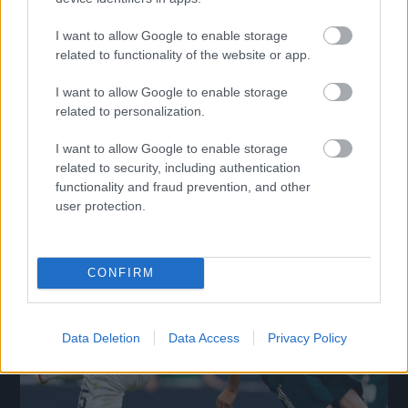
I want to allow Google to enable storage
Mourinho elárulta, miért volt különösen hasznos nekik
related to functionality of the website or app.
a Fradi elleni meccs
I want to allow Google to enable storage
A Real Madrid 2–1-re nyert Budapesten, de a lefújás után José
related to personalization.
Mourinho szavai legalább annyira szóltak a Fradiról, mint saját
csapatáról.
|
2026.08.09.
I want to allow Google to enable storage
related to security, including authentication
functionality and fraud prevention, and other
user protection.
Hírek
CONFIRM
Data Deletion
Data Access
Privacy Policy