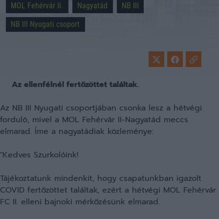
MOL Fehérvár II.
Nagyatád
NB III
NB III Nyugati csoport
Az ellenfélnél fertőzöttet találtak.
Az NB III Nyugati csoportjában csonka lesz a hétvégi
forduló, mivel a MOL Fehérvár II-Nagyatád meccs
elmarad. Íme a nagyatádiak közleménye:
"Kedves Szurkolóink!
Tájékoztatunk mindenkit, hogy csapatunkban igazolt
COVID fertőzöttet találtak, ezért a hétvégi MOL Fehérvár
FC II. elleni bajnoki mérkőzésünk elmarad.