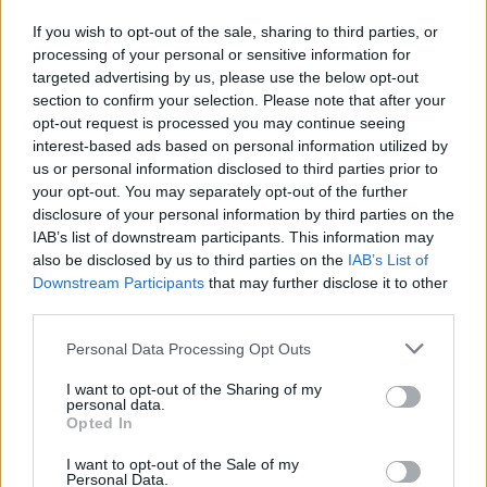
KAPCSOLÓDÓ HÍREK
If you wish to opt-out of the sale, sharing to third parties, or
processing of your personal or sensitive information for
targeted advertising by us, please use the below opt-out
section to confirm your selection. Please note that after your
Hírek
opt-out request is processed you may continue seeing
interest-based ads based on personal information utilized by
us or personal information disclosed to third parties prior to
your opt-out. You may separately opt-out of the further
disclosure of your personal information by third parties on the
IAB’s list of downstream participants. This information may
also be disclosed by us to third parties on the
IAB’s List of
Downstream Participants
that may further disclose it to other
third parties.
Please note that this website/app uses one or more Google
Personal Data Processing Opt Outs
MLSZ módosította a hétvégi forduló programját az
services and may gather and store information including but
energiamegtakarítás miatt
not limited to your visit or usage behaviour. You may click to
I want to opt-out of the Sharing of my
personal data.
Az NB I-et, az NB II-t és az NB III-at is érinti a hétfői döntés.
grant or deny consent to Google and its third-party tags to
Opted In
|
2026.08.03.
use your data for below specified purposes in below Google
consent section.
I want to opt-out of the Sale of my
Personal Data.