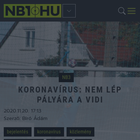
NB3
KORONAVÍRUS: NEM LÉP
PÁLYÁRA A VIDI
2020.11.20. 17:13
Szerző:
Bíró Ádám
bejelentés
koronavírus
közlemény