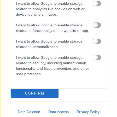
I want to allow Google to enable storage
related to analytics like cookies on web or
device identifiers in apps.
I want to allow Google to enable storage
related to functionality of the website or app.
I want to allow Google to enable storage
related to personalization.
Kuznyecov Szergej két év után, az NB III-ban tér vissza
A korábbi sajtóértesüléseknek megfelelően a Békéscsaba 1912
I want to allow Google to enable storage
Előre hivatalosan is bejelentette kinevezését.
related to security, including authentication
|
2026.07.25.
functionality and fraud prevention, and other
user protection.
CONFIRM
Hírek
Data Deletion
Data Access
Privacy Policy