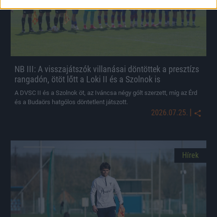
NB III: A visszajátszók villanásai döntöttek a presztízs
rangadón, ötöt lőtt a Loki II és a Szolnok is
A DVSC II és a Szolnok öt, az Iváncsa négy gólt szerzett, míg az Érd
és a Budaörs hatgólos döntetlent játszott.
|
2026.07.25.
Hírek