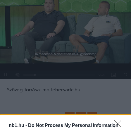
Loaded
:
Unmute
0%
Szöveg forrása: molfehervarfc.hu
Megosztás:
nb1.hu -
Do Not Process My Personal Information