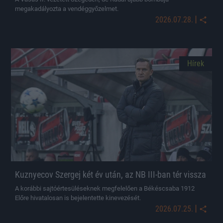
megakadályozta a vendéggyőzelmet.
|
2026.07.28.
Hírek
Kuznyecov Szergej két év után, az NB III-ban tér vissza
A korábbi sajtóértesüléseknek megfelelően a Békéscsaba 1912
Előre hivatalosan is bejelentette kinevezését.
|
2026.07.25.