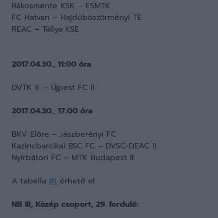
Rákosmente KSK – ESMTK
FC Hatvan – Hajdúböszörményi TE
REAC – Tállya KSE
2017.04.30., 11:00 óra
DVTK II. – Újpest FC II.
2017.04.30., 17:00 óra
BKV Előre – Jászberényi FC
Kazincbarcikai BSC FC – DVSC-DEAC II.
Nyírbátori FC – MTK Budapest II.
A tabella
itt
érhető el.
NB III, Közép csoport, 29. forduló: