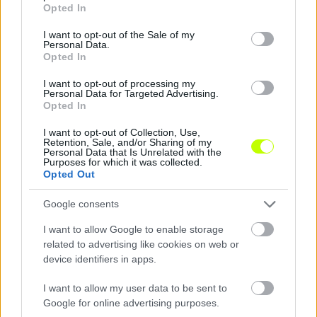
grant or deny consent to Google and its third-party tags to
Opted In
use your data for below specified purposes in below Google
2017.04.30., 15:00 óra
consent section.
I want to opt-out of the Sale of my
FC Ajka – Gyirmót FC Győr II.
Personal Data.
Opted In
A tabella
itt
érhető el.
I want to opt-out of processing my
Personal Data for Targeted Advertising.
Opted In
I want to opt-out of Collection, Use,
Retention, Sale, and/or Sharing of my
Personal Data that Is Unrelated with the
Purposes for which it was collected.
Opted Out
Google consents
I want to allow Google to enable storage
related to advertising like cookies on web or
device identifiers in apps.
I want to allow my user data to be sent to
Google for online advertising purposes.