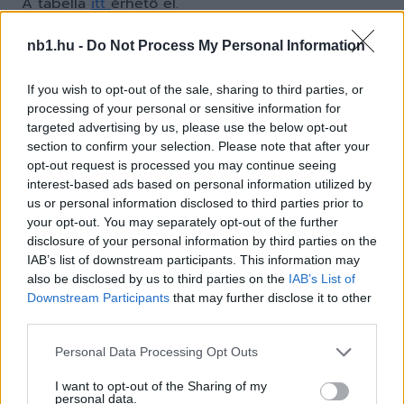
A tabella
itt
érhető el.
nb1.hu -
Do Not Process My Personal Information
NB III, Nyugati csoport, 29. Forduló
If you wish to opt-out of the sale, sharing to third parties, or
processing of your personal or sensitive information for
2017.04.28, 14:00 óra
targeted advertising by us, please use the below opt-out
section to confirm your selection. Please note that after your
Videoton FC II. – Kaposvári Rákóczi 1-3
opt-out request is processed you may continue seeing
interest-based ads based on personal information utilized by
2017.04.29, 17:00 óra
us or personal information disclosed to third parties prior to
your opt-out. You may separately opt-out of the further
Csornai SE – VLS Veszprém
disclosure of your personal information by third parties on the
IAB’s list of downstream participants. This information may
Hévíz SK – Érdi VSE
also be disclosed by us to third parties on the
IAB’s List of
III. KER. TVE – Tarr Andráshida SC
Downstream Participants
that may further disclose it to other
Komárom VSE
–
Csepel FC
third parties.
Diósd – ETO FC Győr
Please note that this website/app uses one or more Google
Personal Data Processing Opt Outs
services and may gather and store information including but
2017.04.30., 13:00 óra
not limited to your visit or usage behaviour. You may click to
I want to opt-out of the Sharing of my
Puskás Akadémia FC II. – Sárvár FC
personal data.