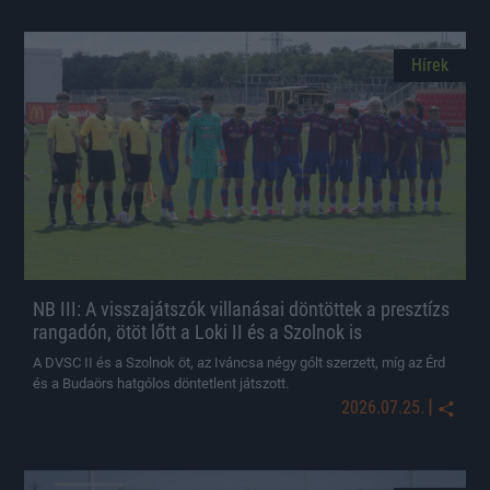
Hírek
NB III: A visszajátszók villanásai döntöttek a presztízs
rangadón, ötöt lőtt a Loki II és a Szolnok is
A DVSC II és a Szolnok öt, az Iváncsa négy gólt szerzett, míg az Érd
és a Budaörs hatgólos döntetlent játszott.
|
2026.07.25.