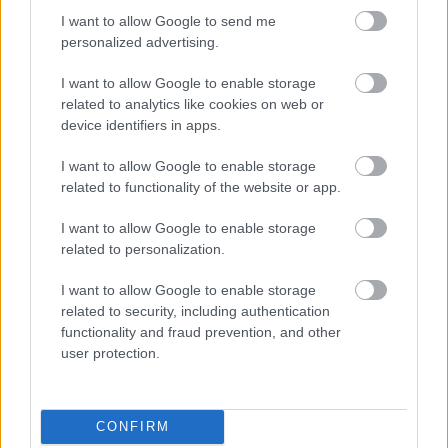
Remaining
-
0:00
I want to allow Google to send me
Loaded
:
Replay
Unmute
Picture-
Full
0%
in-
personalized advertising.
Picture
Time
I want to allow Google to enable storage
related to analytics like cookies on web or
Megosztás:
device identifiers in apps.
I want to allow Google to enable storage
KAPCSOLÓDÓ HÍREK
related to functionality of the website or app.
I want to allow Google to enable storage
related to personalization.
Hírek
I want to allow Google to enable storage
related to security, including authentication
functionality and fraud prevention, and other
user protection.
CONFIRM