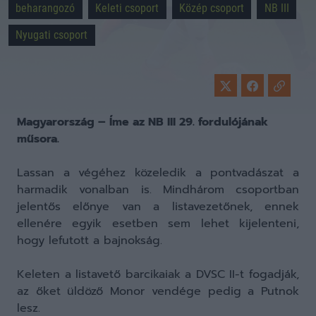
beharangozó
Keleti csoport
Közép csoport
NB III
Nyugati csoport
Magyarország – Íme az NB III 29. fordulójának
műsora.
Lassan a végéhez közeledik a pontvadászat a
harmadik vonalban is. Mindhárom csoportban
jelentős előnye van a listavezetőnek, ennek
ellenére egyik esetben sem lehet kijelenteni,
hogy lefutott a bajnokság.
Keleten a listavető barcikaiak a DVSC II-t fogadják,
az őket üldöző Monor vendége pedig a Putnok
lesz.