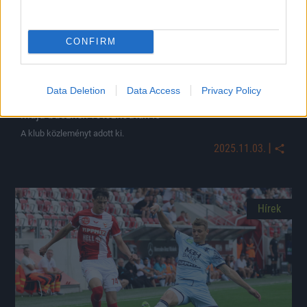
CONFIRM
Data Deletion
Data Access
Privacy Policy
Vérlázító: román ultrák rongálták meg a Sepsi buszát,
majd büszkén fotózkodtak is
A klub közleményt adott ki.
|
2025.11.03.
Hírek