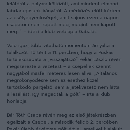
lelátóról a pályára költözött, ami mindent elmond
labdarúgásunk irányáról. A mérkőzés előtt kértem
az esélyegyenlőséget, amit sajnos ezen a napon
csapatom nem kapott meg, megint nem kapott
meg…” – idézi a klub weblapja Gabalát.
Való igaz, több vitatható momentum árnyalta a
találkozót. Történt a 11. percben, hogy a Puskás
tartalékcsapata a „visszajátszó” Pekár László révén
megszerezte a vezetést – a csepeliek szerint
nagyjából másfél méteres lesen állva. „Általános
megrökönyödésre sem az esethez közel
tartózkodó partjelző, sem a játékvezető nem látta
a lesállást, így megadták a gólt” – írta a klub
honlapja.
Bár Tóth Csaba révén még az első játékrészben
egalizált a Csepel, a második félidő 2. percében
Pekár újabb érvényes gólt ért el, amellyel kialakult