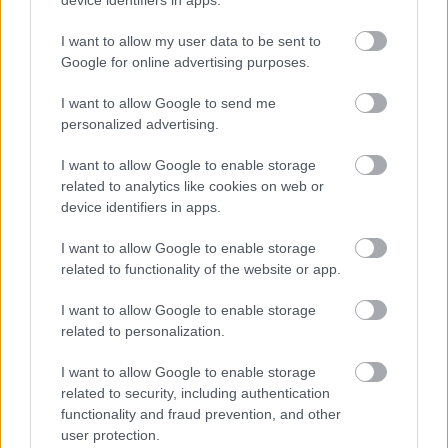
I want to allow my user data to be sent to
Google for online advertising purposes.
I want to allow Google to send me
personalized advertising.
I want to allow Google to enable storage
related to analytics like cookies on web or
device identifiers in apps.
Botrány Diósgyőrben: a csapatkapitány tiszta vizet
öntött a pohárba
I want to allow Google to enable storage
Gera Dániel tisztázta a helyzetet.
related to functionality of the website or app.
|
2025.12.01.
I want to allow Google to enable storage
related to personalization.
Hírek
I want to allow Google to enable storage
related to security, including authentication
functionality and fraud prevention, and other
user protection.