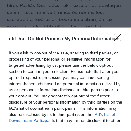
híres Puskás Öcsi bácsinak hozzájuk az égvilágon
semmi köze nem volt, nincs és nem is lesz…” –
szerepelt a fővárosiak beszámolójában, ám az
idézett rész később eltávolításra került a
honlapról.
nb1.hu -
Do Not Process My Personal Information
Bár a pontok sorsa már régen eldőlt, nem kizárt,
If you wish to opt-out of the sale, sharing to third parties, or
hogy a pályán kívül lesz még folytatása a
processing of your personal or sensitive information for
harmadosztályú bajnokinak.
targeted advertising by us, please use the below opt-out
section to confirm your selection. Please note that after your
opt-out request is processed you may continue seeing
interest-based ads based on personal information utilized by
us or personal information disclosed to third parties prior to
your opt-out. You may separately opt-out of the further
disclosure of your personal information by third parties on the
IAB’s list of downstream participants. This information may
also be disclosed by us to third parties on the
IAB’s List of
Downstream Participants
that may further disclose it to other
third parties.