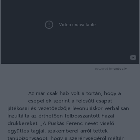
Az már csak hab volt a tortán, hogy a
csepeliek szerint a felcsúti csapat
játékosai és vezetőedzője levonuláskor verbálisan
inzultálta az érthetően felbosszantott hazai
drukkereket. „A Puskás Ferenc nevét viselő
együttes tagjai, szakemberei arról tettek
tanúbizonyságot, hogy a szerénységéről méltán