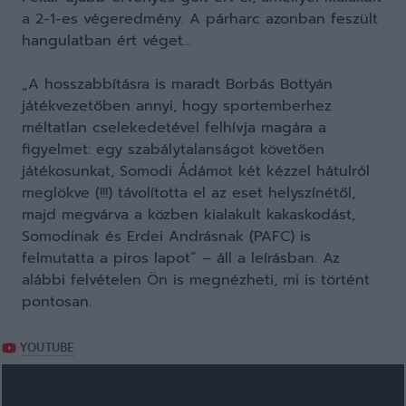
a 2-1-es végeredmény. A párharc azonban feszült
hangulatban ért véget…
„A hosszabbításra is maradt Borbás Bottyán
játékvezetőben annyi, hogy sportemberhez
méltatlan cselekedetével felhívja magára a
figyelmet: egy szabálytalanságot követően
játékosunkat, Somodi Ádámot két kézzel hátulról
meglökve (!!!) távolította el az eset helyszínétől,
majd megvárva a közben kialakult kakaskodást,
Somodinak és Erdei Andrásnak (PAFC) is
felmutatta a piros lapot” – áll a leírásban. Az
alábbi felvételen Ön is megnézheti, mi is történt
pontosan.