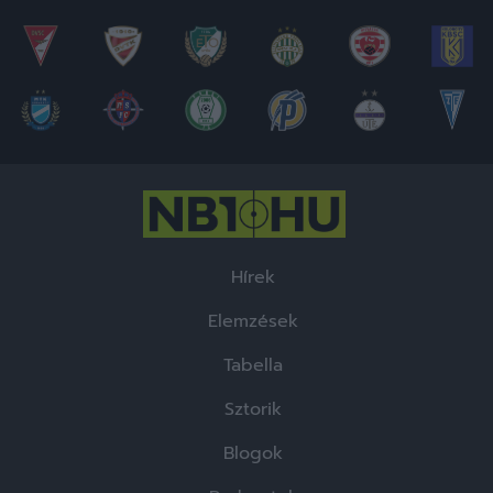
Hírek
Elemzések
Tabella
Sztorik
Blogok