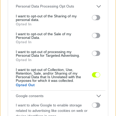
Please note that this website/app uses one or more Google
Personal Data Processing Opt Outs
services and may gather and store information including but
not limited to your visit or usage behaviour. You may click to
I want to opt-out of the Sharing of my
personal data.
grant or deny consent to Google and its third-party tags to
Opted In
use your data for below specified purposes in below Google
consent section.
I want to opt-out of the Sale of my
Personal Data.
Loaded
:
Unmute
0%
Opted In
Szöveg forrása: Youtube
I want to opt-out of processing my
Personal Data for Targeted Advertising.
Opted In
I want to opt-out of Collection, Use,
Retention, Sale, and/or Sharing of my
Megosztás:
Personal Data that Is Unrelated with the
Purposes for which it was collected.
Opted Out
KAPCSOLÓDÓ HÍREK
Google consents
I want to allow Google to enable storage
related to advertising like cookies on web or
Hírek
device identifiers in apps.