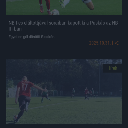
NB I-es eltiltottjával soraiban kapott ki a Puskás az NB
III-ban
Egyetlen gól döntött Bicskén.
|
2025.10.31.
Hírek