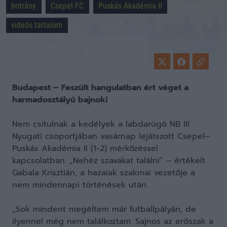
botrány
Csepel FC
Puskás Akadémia II
videós tartalom
Budapest – Feszült hangulatban ért véget a
harmadosztályú bajnoki
Nem csitulnak a kedélyek a labdarúgó NB III
Nyugati csoportjában vasárnap lejátszott Csepel–
Puskás Akadémia II (1-2) mérkőzéssel
kapcsolatban. „Nehéz szavakat találni” – értékelt
Gabala Krisztián, a hazaiak szakmai vezetője a
nem mindennapi történések után.
„Sok mindent megéltem már futballpályán, de
ilyennel még nem találkoztam. Sajnos az erőszak a