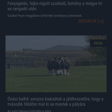
Fenyegetés, fejbe rúgott szurkoló, botrány a megye III-
as rangadó után
Ezúttal Pest megyében történtek botrányos jelenetek.
|
2025.09.29.
Hírek
Óriási balhé: annyira kiakadtak a játékvezetőre, hogy a
második félidőre már ki se mentek a pályára
Az edző élesen kritizálta a bírót.