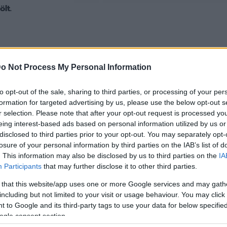
lt.
került túl jól az NB II-ben: a vezetőség egyértelműen a fe
o Not Process My Personal Information
bella 8. helyén telel, 11 pontra a második helyen feljut
to opt-out of the sale, sharing to third parties, or processing of your per
formation for targeted advertising by us, please use the below opt-out s
r selection. Please note that after your opt-out request is processed y
másan zárta a naptári évet: a Magyar Kupából a III. Kerül
eing interest-based ads based on personal information utilized by us or
 ki 5-3-ra. A Nemzeti Sport értesülései Szanyó Károly áll
disclosed to third parties prior to your opt-out. You may separately opt-
pokon belül
ifj. Bene Ferenc
veszi át az angyalföldiek irány
losure of your personal information by third parties on the IAB’s list of
. This information may also be disclosed by us to third parties on the
IA
Participants
that may further disclose it to other third parties.
 that this website/app uses one or more Google services and may gath
including but not limited to your visit or usage behaviour. You may click 
tés az átigazolásokról – meglehet Kon
 to Google and its third-party tags to use your data for below specifi
ogle consent section.