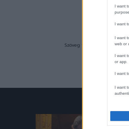
I want t
purpose
I want 
Pause
I want t
web or d
Szöveg forrása: vasasfc.hu
I want t
or app.
I want t
I want t
authenti
Hírek