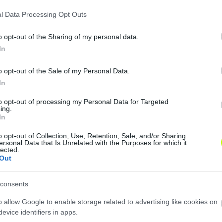
l Data Processing Opt Outs
o opt-out of the Sharing of my personal data.
In
o opt-out of the Sale of my Personal Data.
tékoskarrierjét a Vasasnál kezdte, jelenleg az U18-as vál
In
ermészetesen beszámolunk.
to opt-out of processing my Personal Data for Targeted
ing.
In
o opt-out of Collection, Use, Retention, Sale, and/or Sharing
ersonal Data that Is Unrelated with the Purposes for which it
lected.
Out
consents
o allow Google to enable storage related to advertising like cookies on
evice identifiers in apps.