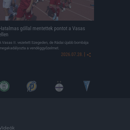
Hatalmas góllal mentettek pontot a Vasas
ellen
A Vasas II. vezetett Szegeden, de Rádai újabb bombája
megakadályozta a vendéggyőzelmet.
|
2026.07.28.
Videók