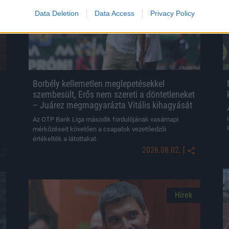
Data Deletion
Data Access
Privacy Policy
Borbély kellemetlen meglepetésekkel
szembesült, Erős nem szereti a döntetleneket
– Juárez megmagyarázta Vitális kihagyását
Az OTP Bank Liga második fordulójának vasárnapi
mérkőzéseit követően a csapatok vezetőedzői
értékelték a látottakat.
|
2026.08.02.
Hírek