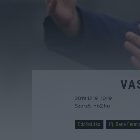
VA
2019.12.19. 10:19
Szerző:
nb2.hu
Edzőváltás
ifj. Bene Feren