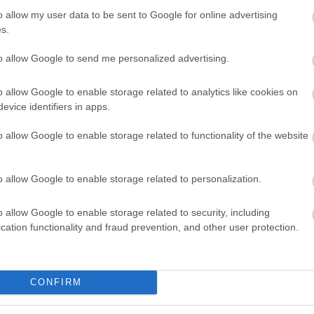
o allow my user data to be sent to Google for online advertising
s.
to allow Google to send me personalized advertising.
Remaining
-
0:14
Loaded
:
Unmute
0%
o allow Google to enable storage related to analytics like cookies on
Time
evice identifiers in apps.
o allow Google to enable storage related to functionality of the website
o allow Google to enable storage related to personalization.
Megosztás:
o allow Google to enable storage related to security, including
cation functionality and fraud prevention, and other user protection.
KAPCSOLÓDÓ HÍREK
CONFIRM
Hírek