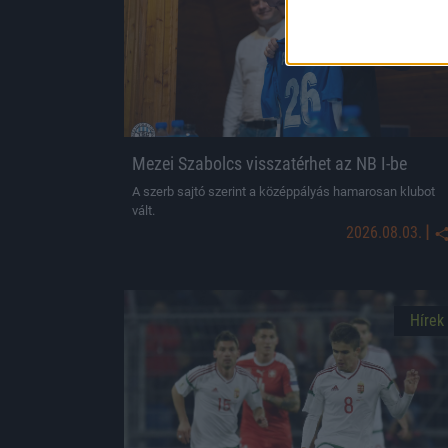
Mezei Szabolcs visszatérhet az NB I-be
A szerb sajtó szerint a középpályás hamarosan klubot
vált.
|
2026.08.03.
Hírek