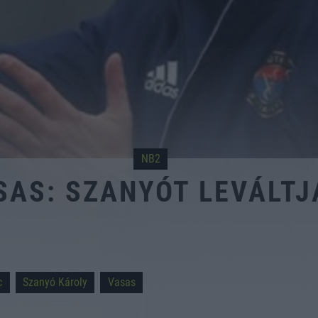
NB2
SAS: SZANYÓT LEVÁLTJ
c
Szanyó Károly
Vasas