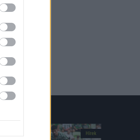
Picture-
Fullscreen
in-
Picture
Hírek