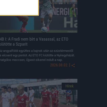
NB I: A Fradi nem bírt a Vasassal, az ETO
kiütötte a Szparit
Az angyalföldi együttes a bajnok után az ezüstérmestől
is elcsent egy pontot. Az ETO FC kiütötte a Nyíregyházát.
Hatgólos meccsen, Újpest-sikerrel indult a nap.
|
2026.08.02.
Hírek