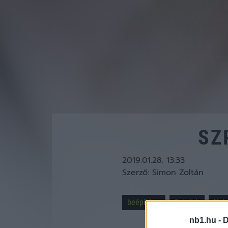
SZ
2019.01.28. 13:33
Szerző:
Simon Zoltán
beépítése
fiatalok
Nyí
nb1.hu -
D