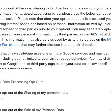
to opt-out of the sale, sharing to third parties, or processing of your per
formation for targeted advertising by us, please use the below opt-out s
teremben, videós elemzések, külön tréning a fiatalokn
r selection. Please note that after your opt-out request is processed y
a mögött. A csapat vasárnap érkezett haza a törökország
eing interest-based ads based on personal information utilized by us or
disclosed to third parties prior to your opt-out. You may separately opt-
kát elvégeztük. A játékosok egyéni képzéseken vettek rés
losure of your personal information by third parties on the IAB’s list of
aptak az erőnléti edzések. Összességében pozitívan ért
. This information may also be disclosed by us to third parties on the
IA
Participants
that may further disclose it to other third parties.
 a szombatra tervezett két mérkőzés, azaz a főpróba az i
őedző.
 that this website/app uses one or more Google services and may gath
including but not limited to your visit or usage behaviour. You may click 
 környezetben készül, szerdán pedig 14 órától felkészülés
 to Google and its third-party tags to use your data for below specifi
ogle consent section.
zért szeretnénk még játszani. A taktikai elemeken, tám
l Data Processing Opt Outs
 héten ez is fontos szerepet kap. A kazah csapatok ellen
 bajnokin is – mondta Zoran Szpisljak vezetőedző.
o opt-out of the Sharing of my personal data.
In
o opt-out of the Sale of my Personal Data.