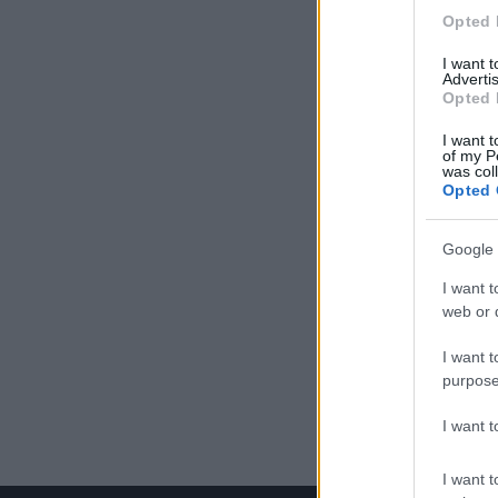
Opted 
I want 
Advertis
Opted 
I want t
of my P
was col
Opted 
Google 
I want t
web or d
I want t
purpose
I want 
I want t