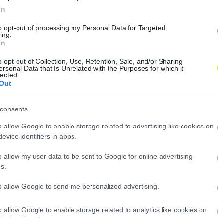
In
to opt-out of processing my Personal Data for Targeted
ing.
In
o opt-out of Collection, Use, Retention, Sale, and/or Sharing
ersonal Data that Is Unrelated with the Purposes for which it
lected.
Out
consents
o allow Google to enable storage related to advertising like cookies on
evice identifiers in apps.
Loaded
:
Unmute
0%
o allow my user data to be sent to Google for online advertising
s.
to allow Google to send me personalized advertising.
Megosztás:
o allow Google to enable storage related to analytics like cookies on