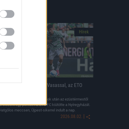
Hírek
NB I: A Fradi nem bírt a Vasassal, az ETO
kiütötte a Szparit
Az angyalföldi együttes a bajnok után az ezüstérmestől
is elcsent egy pontot. Az ETO FC kiütötte a Nyíregyházát.
Hatgólos meccsen, Újpest-sikerrel indult a nap.
|
2026.08.02.