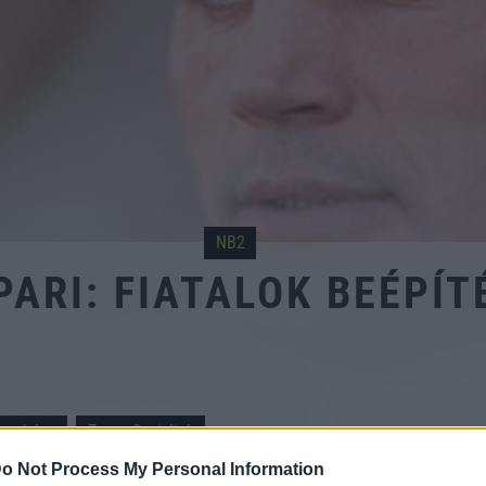
NB2
PARI: FIATALOK BEÉPÍT
regyháza
Zoran Szpisljak
o Not Process My Personal Information