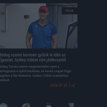
Hírek
Bódog szerint kevesen győzik le idén az
Újpestet, Szélesi többet várt játékosaitól
Bódog Tamás szerint megérdemelten nyert a
Nyíregyháza a nyitófordulóban, és kevés csapat fogja
legyőzni a lila-fehéreket. Szélesi Zoltán csalódottan
értékelt.
|
2026.07.25.