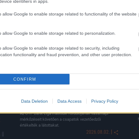
evice identifiers in apps.
KAPCSOLÓDÓ HÍREK
o allow Google to enable storage related to functionality of the website
o allow Google to enable storage related to personalization.
Hírek
o allow Google to enable storage related to security, including
cation functionality and fraud prevention, and other user protection.
CONFIRM
Borbély kellemetlen meglepetésekkel
szembesült, Erős nem szereti a döntetleneket
Data Deletion
Data Access
Privacy Policy
– Juárez megmagyarázta Vitális kihagyását
Az OTP Bank Liga második fordulójának vasárnapi
mérkőzéseit követően a csapatok vezetőedzői
értékelték a látottakat.
|
2026.08.02.