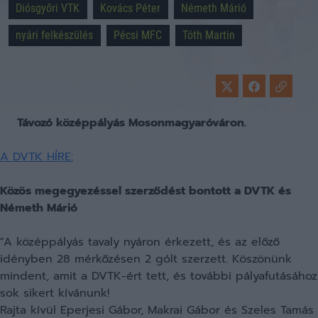
Diósgyőri VTK
Kovács Péter
Németh Márió
nyári felkészülés
Pécsi MFC
Tóth Martin
Távozó középpályás Mosonmagyaróváron.
A DVTK HÍRE:
Közös megegyezéssel szerződést bontott a DVTK és
Németh Márió
"A középpályás tavaly nyáron érkezett, és az előző
idényben 28 mérkőzésen 2 gólt szerzett. Köszönünk
mindent, amit a DVTK-ért tett, és további pályafutásához
sok sikert kívánunk!
Rajta kívül Eperjesi Gábor, Makrai Gábor és Szeles Tamás