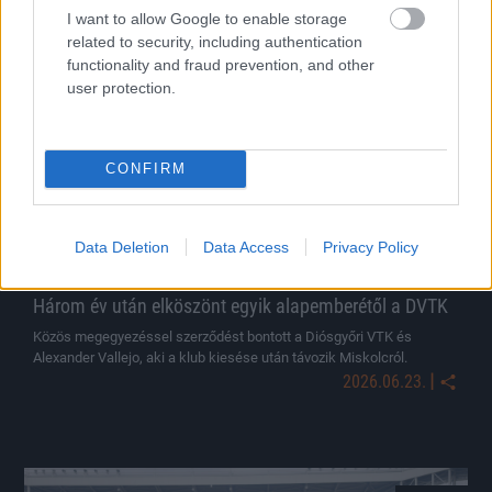
I want to allow Google to enable storage
related to security, including authentication
Hírek
functionality and fraud prevention, and other
user protection.
CONFIRM
Data Deletion
Data Access
Privacy Policy
Három év után elköszönt egyik alapemberétől a DVTK
Közös megegyezéssel szerződést bontott a Diósgyőri VTK és
Alexander Vallejo, aki a klub kiesése után távozik Miskolcról.
|
2026.06.23.