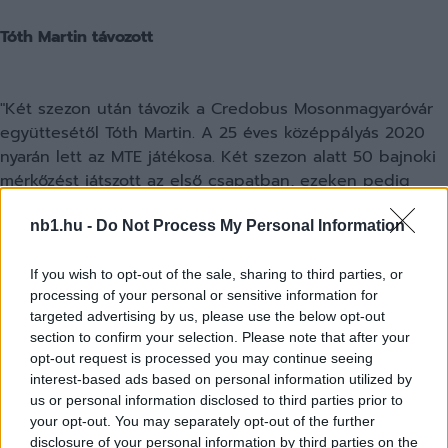
Tóth Martin távozott
"Két szezon után távozik a Credobus Mosonmagyaróvár
együttesétől Tóth Martin. A 25 éves középpályás 2020
nyarán lett az MTE játékosa. Két szezon alatt 50 bajnoki
mérkőzést játszott az első csapatban, ezeken pedig
három gólt szerzett. Tóth Martin éremkollekciója egy
nb1.hu -
Do Not Process My Personal Information
ezüst- és egy aranyéremmel gazdagodott
Mosonmagyaróváron az elmúlt két szezonban.
Tóth Martinnak köszönjük a klubért tett erőfeszítéseit, és
If you wish to opt-out of the sale, sharing to third parties, or
processing of your personal or sensitive information for
további sikereket kívánunk neki a sportban és a
targeted advertising by us, please use the below opt-out
magánéletben."
section to confirm your selection. Please note that after your
opt-out request is processed you may continue seeing
interest-based ads based on personal information utilized by
us or personal information disclosed to third parties prior to
your opt-out. You may separately opt-out of the further
disclosure of your personal information by third parties on the