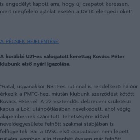
is engedélyt kapott arra, hogy új csapatot keressen,
mert megfelelő ajánlat esetén a DVTK elengedi őket".
A PÉCSIEK BEJELENTÉSE:
A korábbi U21-es válogatott kerettag Kovács Péter
klubunk első nyári igazolása.
"Fiatal, ugyanakkor NB II-es rutinnal is rendelkező hálóőr
érkezik a PMFC-hez, miután klubunk szerződést kötött
Kovács Péterrel. A 22 esztendős debreceni születésű
kapus a Loki utánpótlásában nevelkedett, ahol végig
alapembernek számított. Tehetségére idővel
nevelőegyesülete felnőtt szakmai stábjában is
felfigyeltek. Bár a DVSC első csapatában nem lépett
pályára, azonban alig tizenhét évesen már felnőtt