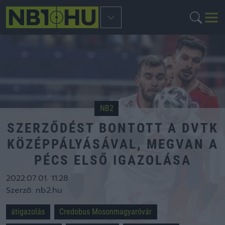
NB2
SZERZŐDÉST BONTOTT A DVTK
KÖZÉPPÁLYÁSÁVAL, MEGVAN A
PÉCS ELSŐ IGAZOLÁSA
2022.07.01. 11:28
Szerző:
nb2.hu
átigazolás
Credobus Mosonmagyaróvár