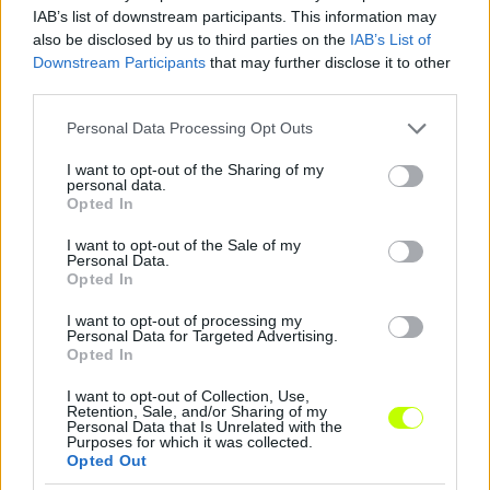
IAB’s list of downstream participants. This information may
also be disclosed by us to third parties on the
IAB’s List of
Downstream Participants
that may further disclose it to other
third parties.
Please note that this website/app uses one or more Google
Personal Data Processing Opt Outs
services and may gather and store information including but
not limited to your visit or usage behaviour. You may click to
I want to opt-out of the Sharing of my
personal data.
grant or deny consent to Google and its third-party tags to
Opted In
use your data for below specified purposes in below Google
consent section.
I want to opt-out of the Sale of my
Personal Data.
Opted In
Remaining
-
0:14
Loaded
:
Pause
Unmute
Picture-
Full
0%
in-
Picture
Time
I want to opt-out of processing my
Szöveg forrása: boon.hu
Personal Data for Targeted Advertising.
Opted In
I want to opt-out of Collection, Use,
Retention, Sale, and/or Sharing of my
Personal Data that Is Unrelated with the
Megosztás:
Purposes for which it was collected.
Opted Out