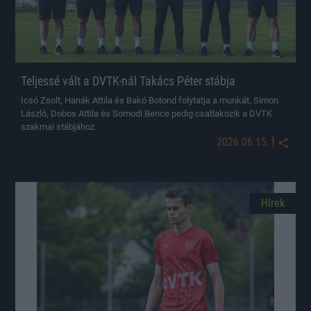
Teljessé vált a DVTK-nál Takács Péter stábja
Icsó Zsolt, Hanák Attila és Bakó Botond folytatja a munkát, Simon
László, Dobos Attila és Somodi Bence pedig csatlakozik a DVTK
szakmai stábjához.
|
2026.06.15.
Hírek