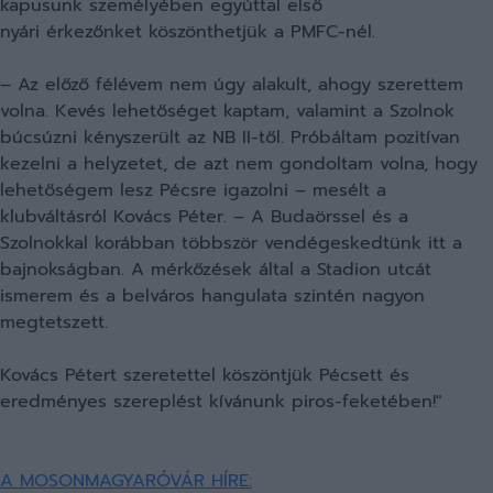
kapusunk személyében egyúttal első
nyári érkezőnket köszönthetjük a PMFC-nél.
– Az előző félévem nem úgy alakult, ahogy szerettem
volna. Kevés lehetőséget kaptam, valamint a Szolnok
búcsúzni kényszerült az NB II-től. Próbáltam pozitívan
kezelni a helyzetet, de azt nem gondoltam volna, hogy
lehetőségem lesz Pécsre igazolni – mesélt a
klubváltásról Kovács Péter. – A Budaörssel és a
Szolnokkal korábban többször vendégeskedtünk itt a
bajnokságban. A mérkőzések által a Stadion utcát
ismerem és a belváros hangulata szintén nagyon
megtetszett.
Kovács Pétert szeretettel köszöntjük Pécsett és
eredményes szereplést kívánunk piros-feketében!"
A MOSONMAGYARÓVÁR HÍRE: