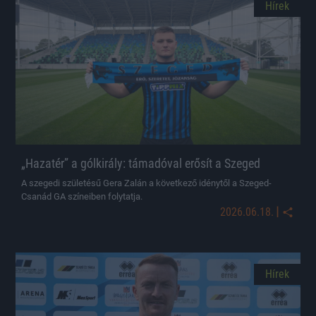
Hírek
„Hazatér” a gólkirály: támadóval erősít a Szeged
A szegedi születésű Gera Zalán a következő idénytől a Szeged-
Csanád GA színeiben folytatja.
|
2026.06.18.
Hírek