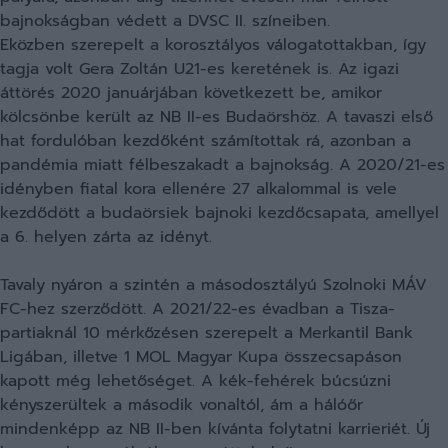
bajnokságban védett a DVSC II. színeiben.
Eközben szerepelt a korosztályos válogatottakban, így
tagja volt Gera Zoltán U21-es keretének is. Az igazi
áttörés 2020 januárjában következett be, amikor
kölcsönbe került az NB II-es Budaörshöz. A tavaszi első
hat fordulóban kezdőként számítottak rá, azonban a
pandémia miatt félbeszakadt a bajnokság. A 2020/21-es
idényben fiatal kora ellenére 27 alkalommal is vele
kezdődött a budaörsiek bajnoki kezdőcsapata, amellyel
a 6. helyen zárta az idényt.
Tavaly nyáron a szintén a másodosztályú Szolnoki MÁV
FC-hez szerződött. A 2021/22-es évadban a Tisza-
partiaknál 10 mérkőzésen szerepelt a Merkantil Bank
Ligában, illetve 1 MOL Magyar Kupa összecsapáson
kapott még lehetőséget. A kék-fehérek búcsúzni
kényszerültek a második vonaltól, ám a hálóőr
mindenképp az NB II-ben kívánta folytatni karrieriét. Új