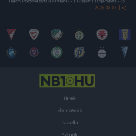
Három érkezővel zárta le keretének kialakítását a sárga-fekete klub.
|
2026.08.07.
Hírek
Elemzések
Tabella
Sztorik