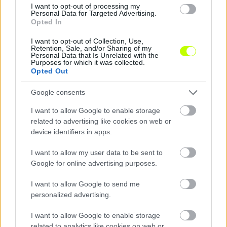
Hírek
I want to opt-out of processing my
Personal Data for Targeted Advertising.
Opted In
I want to opt-out of Collection, Use,
Retention, Sale, and/or Sharing of my
Personal Data that Is Unrelated with the
Purposes for which it was collected.
Opted Out
Google consents
I want to allow Google to enable storage
Bognár György szerint Szalai József a gólkirályságért
related to advertising like cookies on web or
is harcban lehet
device identifiers in apps.
A paksi csatár négy gólnál jár, edzője szerint megvannak benne a
továbblépéshez szükséges adottságok.
I want to allow my user data to be sent to
|
2026.08.10.
Google for online advertising purposes.
I want to allow Google to send me
personalized advertising.
Hírek
I want to allow Google to enable storage
related to analytics like cookies on web or