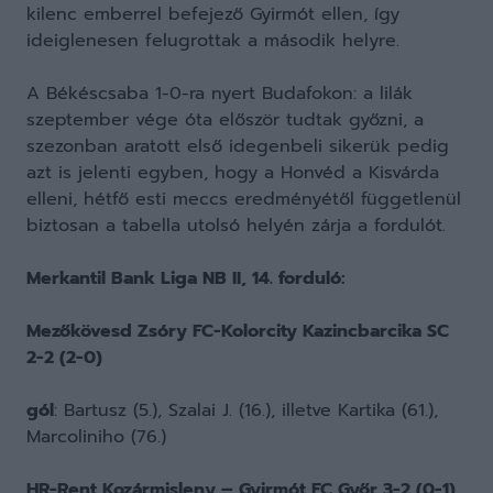
kilenc emberrel befejező Gyirmót ellen, így
ideiglenesen felugrottak a második helyre.
A Békéscsaba 1-0-ra nyert Budafokon: a lilák
szeptember vége óta először tudtak győzni, a
szezonban aratott első idegenbeli sikerük pedig
azt is jelenti egyben, hogy a Honvéd a Kisvárda
elleni, hétfő esti meccs eredményétől függetlenül
biztosan a tabella utolsó helyén zárja a fordulót.
Merkantil Bank Liga NB II, 14. forduló:
Mezőkövesd Zsóry FC-Kolorcity Kazincbarcika SC
2-2 (2-0)
gól
: Bartusz (5.), Szalai J. (16.), illetve Kartika (61.),
Marcoliniho (76.)
HR-Rent Kozármisleny – Gyirmót FC Győr 3-2 (0-1)