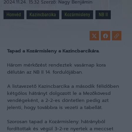
2024.11.24. 15:32
Szerző:
Nagy Benjámin
Honvéd
Kazincbarcika
Kozármisleny
NB II
Tapad a Kozármisleny a Kazincbarcikára.
Három mérkőzést rendeztek vasárnap kora
délután az NB II 14. fordulójában.
A listavezető Kazincbarcika a második félidőben
kétgólos hátrányt dolgozott le a Mezőkövesd
vendégeként, a 2-2-es döntetlen pedig azt
jelenti, hogy továbbra is vezeti a tabellát.
Szorosan tapad a Kozármisleny: hátrányból
fordítottak és végül 3-2-re nyertek a meccset