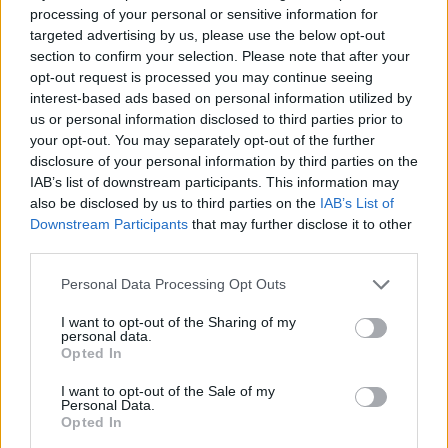
processing of your personal or sensitive information for
targeted advertising by us, please use the below opt-out
„A magyar edzőknek egyszerűen nincs erejük kiállni
section to confirm your selection. Please note that after your
magukért”
opt-out request is processed you may continue seeing
interest-based ads based on personal information utilized by
Kiss László nehezen él, de boldog. Rengeteg futballt néz, zenét
hallgat, ír, a magyar labdarúgást pedig fájdalommal a szívében
us or personal information disclosed to third parties prior to
követi, […]
your opt-out. You may separately opt-out of the further
disclosure of your personal information by third parties on the
2024.11.23 13:54
IAB’s list of downstream participants. This information may
also be disclosed by us to third parties on the
IAB’s List of
Downstream Participants
that may further disclose it to other
third parties.
Please note that this website/app uses one or more Google
Personal Data Processing Opt Outs
services and may gather and store information including but
Megosztás:
not limited to your visit or usage behaviour. You may click to
I want to opt-out of the Sharing of my
personal data.
grant or deny consent to Google and its third-party tags to
Opted In
use your data for below specified purposes in below Google
KAPCSOLÓDÓ HÍREK
consent section.
I want to opt-out of the Sale of my
Personal Data.
Opted In