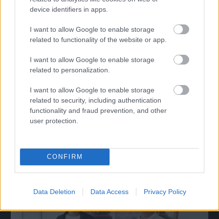
device identifiers in apps.
I want to allow Google to enable storage
related to functionality of the website or app.
I want to allow Google to enable storage
related to personalization.
Kétszer is visszajött hátrányból, s végül egy ponttal
I want to allow Google to enable storage
távozott Paksról a Honvéd
related to security, including authentication
functionality and fraud prevention, and other
A 16 esztendős Somogyi Tamás gyönyörű találatot szerzett, a
user protection.
csattanót Csontos Dominik büntetője jelentette.
|
2026.08.09.
CONFIRM
Hírek
Data Deletion
Data Access
Privacy Policy