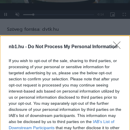
Remaining
-
0:14
Loaded
:
Pause
Unmute
Picture-
Full
0%
in-
Picture
Time
Szöveg forrása: dvtk.hu
nb1.hu -
Do Not Process My Personal Information
Megosztás:
If you wish to opt-out of the sale, sharing to third parties, or
processing of your personal or sensitive information for
targeted advertising by us, please use the below opt-out
KAPCSOLÓDÓ HÍREK
section to confirm your selection. Please note that after your
opt-out request is processed you may continue seeing
interest-based ads based on personal information utilized by
us or personal information disclosed to third parties prior to
Hírek
your opt-out. You may separately opt-out of the further
disclosure of your personal information by third parties on the
IAB’s list of downstream participants. This information may
also be disclosed by us to third parties on the
IAB’s List of
Downstream Participants
that may further disclose it to other