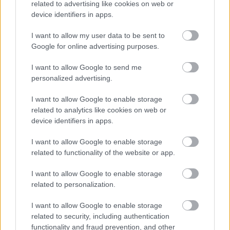
related to advertising like cookies on web or
device identifiers in apps.
I want to allow my user data to be sent to
Elúszott KTE-siker, küzdelmes tiszakécskei pont – ezt
Google for online advertising purposes.
mondták az edzők a rangadó után
I want to allow Google to send me
Szalai Tamás szerint a Kecskemét megnyerhette volna a
personalized advertising.
Tiszakécske elleni rangadót, míg Pintér Csaba az emberhátrányban
mutatott küzdőszellemet emelte ki.
I want to allow Google to enable storage
|
2026.08.02.
related to analytics like cookies on web or
device identifiers in apps.
I want to allow Google to enable storage
Hírek
related to functionality of the website or app.
I want to allow Google to enable storage
related to personalization.
I want to allow Google to enable storage
related to security, including authentication
functionality and fraud prevention, and other