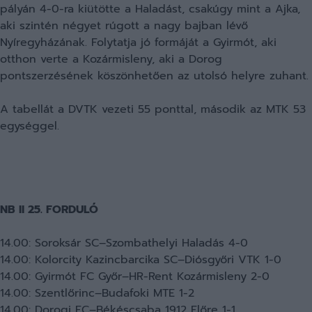
pályán 4-0-ra kiütötte a Haladást, csakúgy mint a Ajka,
aki szintén négyet rúgott a nagy bajban lévő
Nyíregyházának. Folytatja jó formáját a Gyirmót, aki
otthon verte a Kozármisleny, aki a Dorog
pontszerzésének köszönhetően az utolsó helyre zuhant.
A tabellát a DVTK vezeti 55 ponttal, második az MTK 53
egységgel.
NB II 25. FORDULÓ
14.00: Soroksár SC–Szombathelyi Haladás 4-0
14.00: Kolorcity Kazincbarcika SC–Diósgyőri VTK 1-0
14.00: Gyirmót FC Győr–HR-Rent Kozármisleny 2-0
14.00: Szentlőrinc–Budafoki MTE 1-2
14.00: Dorogi FC–Békéscsaba 1912 Előre 1-1