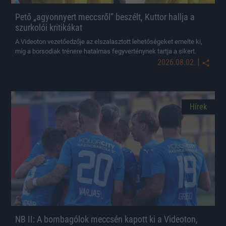
Pető „agyonnyert meccsről” beszélt, Kuttor hallja a
szurkolói kritikákat
A Videoton vezetőedzője az elszalasztott lehetőségeket emelte ki,
míg a borsodiak trénere hatalmas fegyverténynek tartja a sikert.
|
2026.08.02.
Hírek
NB II: A bombagólok meccsén kapott ki a Videoton,