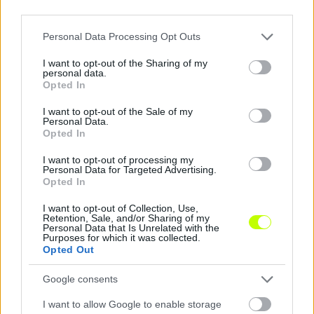
third parties.
Please note that this website/app uses one or more Google
Personal Data Processing Opt Outs
services and may gather and store information including but
not limited to your visit or usage behaviour. You may click to
I want to opt-out of the Sharing of my
personal data.
grant or deny consent to Google and its third-party tags to
NB II: Négygólos döntetlen Karcagon, megvan a
Opted In
use your data for below specified purposes in below Google
Nagykanizsa első győzelme
consent section.
I want to opt-out of the Sale of my
Két izgalmas mérkőzést is rendeztek az NB II-ben. A Csákvár hazai
Personal Data.
pályán maradt pont nélkül, míg a Karcag és a Soroksár fordulatos
Opted In
csatában remizett.
|
2026.08.02.
I want to opt-out of processing my
Personal Data for Targeted Advertising.
Opted In
I want to opt-out of Collection, Use,
Retention, Sale, and/or Sharing of my
Hírek
Personal Data that Is Unrelated with the
Purposes for which it was collected.
Opted Out
Google consents
I want to allow Google to enable storage