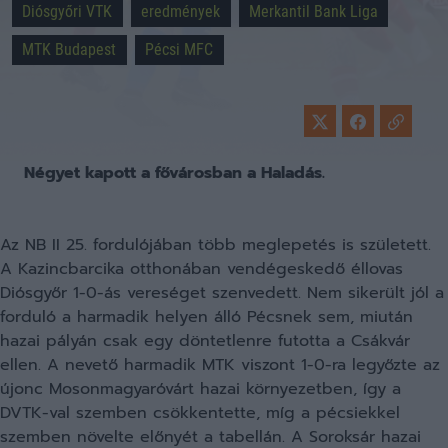
Diósgyőri VTK
eredmények
Merkantil Bank Liga
MTK Budapest
Pécsi MFC
Négyet kapott a fővárosban a Haladás.
Az NB II 25. fordulójában több meglepetés is született.
A Kazincbarcika otthonában vendégeskedő éllovas
Diósgyőr 1-0-ás vereséget szenvedett. Nem sikerült jól a
forduló a harmadik helyen álló Pécsnek sem, miután
hazai pályán csak egy döntetlenre futotta a Csákvár
ellen. A nevető harmadik MTK viszont 1-0-ra legyőzte az
újonc Mosonmagyaróvárt hazai környezetben, így a
DVTK-val szemben csökkentette, míg a pécsiekkel
szemben növelte előnyét a tabellán. A Soroksár hazai