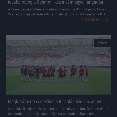
tovább robog a Gyirmót, iksz a vármegyei rangadón
A Kazincbarcika 3-1-re legyőzte a Videotont, a Gyirmót pedig Novák
Csanád duplájával verte a Kozármislenyt. Egy pontot szerzett a KTE.
|
2026.08.01.
Hírek
Meghatározott esetekben a locsolásoknak is annyi
A rendkívüli időjárási helyzet miatt III. fokú vízkorlátozás lépett életbe
több területen, amely a sportpályákat és stadionokat is érinti.