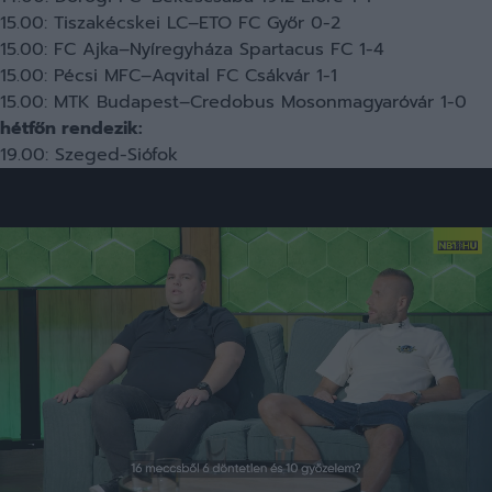
15.00: Tiszakécskei LC–ETO FC Győr 0-2
15.00: FC Ajka–Nyíregyháza Spartacus FC 1-4
15.00: Pécsi MFC–Aqvital FC Csákvár 1-1
15.00: MTK Budapest–Credobus Mosonmagyaróvár 1-0
hétfőn rendezik:
19.00: Szeged-Siófok