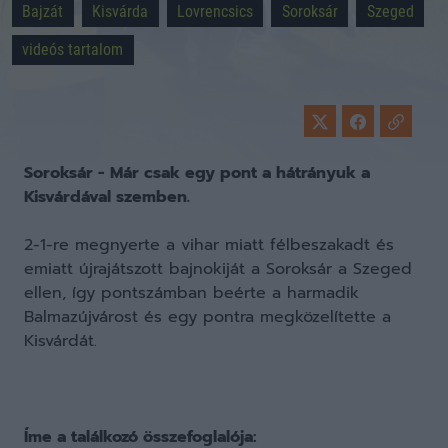
Bajzát
Kisvárda
Lovrencsics
Soroksár
Szeged
videós tartalom
Soroksár - Már csak egy pont a hátrányuk a
Kisvárdával szemben.
2-1-re megnyerte a vihar miatt félbeszakadt és
emiatt újrajátszott bajnokiját a Soroksár a Szeged
ellen, így pontszámban beérte a harmadik
Balmazújvárost és egy pontra megközelítette a
Kisvárdát.
Íme a találkozó összefoglalója: