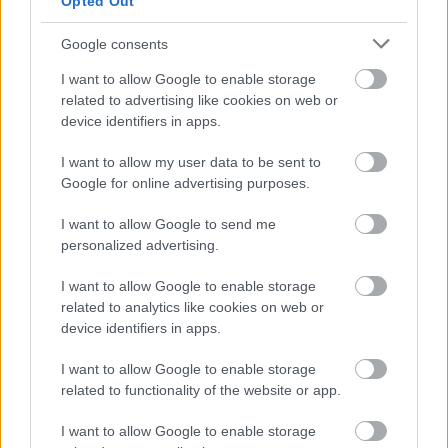
Opted Out
mérkőzés után Pető Tamás keményen bírálta a játékvezetőt.
|
2026.08.09.
Google consents
I want to allow Google to enable storage
related to advertising like cookies on web or
Hírek
device identifiers in apps.
I want to allow my user data to be sent to
Google for online advertising purposes.
I want to allow Google to send me
personalized advertising.
I want to allow Google to enable storage
related to analytics like cookies on web or
device identifiers in apps.
Pazar gólokkal nyert Kisvárdán és állt élre az Újpest
Szélesi Zoltán együttese négy remekbe szabott találattal vitte el
I want to allow Google to enable storage
mindhárom pontot a Várkerti Stadionból.
related to functionality of the website or app.
|
2026.08.08.
I want to allow Google to enable storage