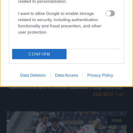
related to personalization.
Hírek
I want to allow Google to enable storage
related to security, including authentication
functionality and fraud prevention, and other
user protection.
CONFIRM
Data Deletion
Data Access
Privacy Policy
Végleges lett a Soroksár játékoskerete
Három érkezővel zárta le keretének kialakítását a sárga-fekete klub.
|
2026.08.07.
Hírek