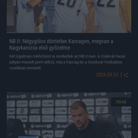
NB II: Négygólos döntetlen Karcagon, megvan a
Nagykanizsa első győzelme
Két izgalmas mérkőzést is rendeztek az NB II-ben. A Csákvár hazai
pályán maradt pont nélkül, míg a Karcag és a Soroksár fordulatos
csatában remizett.
|
2026.08.02.
Hírek