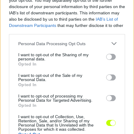
your opt-out. You may separately opt-out of the further
Megosztás:
disclosure of your personal information by third parties on the
IAB’s list of downstream participants. This information may
also be disclosed by us to third parties on the
IAB’s List of
KAPCSOLÓDÓ HÍREK
Downstream Participants
that may further disclose it to other
third parties.
Please note that this website/app uses one or more Google
Personal Data Processing Opt Outs
Hírek
services and may gather and store information including but
not limited to your visit or usage behaviour. You may click to
I want to opt-out of the Sharing of my
personal data.
grant or deny consent to Google and its third-party tags to
Opted In
use your data for below specified purposes in below Google
consent section.
I want to opt-out of the Sale of my
Personal Data.
Opted In
I want to opt-out of processing my
Personal Data for Targeted Advertising.
Opted In
Pető kifakadt az öt piros lap után: teljesen összevissza
I want to opt-out of Collection, Use,
volt minden
Retention, Sale, and/or Sharing of my
Personal Data that Is Unrelated with the
A Videoton legyőzte a Szegedet, de az öt piros és 11 sárga lapot hozó
Purposes for which it was collected.