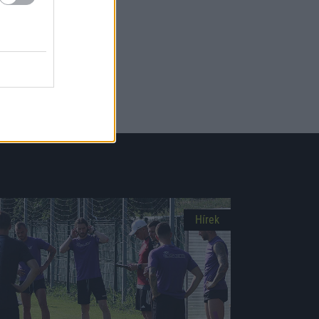
Picture-
Fullscreen
in-
Picture
Hírek