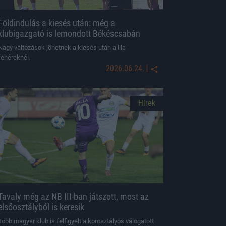
Földindulás a kiesés után: még a
klubigazgató is lemondott Békéscsabán
Nagy változások jöhetnek a kiesés után a lila-
fehéreknél.
|
2026.06.24.
Hírek
Tavaly még az NB III-ban játszott, most az
elsőosztályból is keresik
Több magyar klub is felfigyelt a korosztályos válogatott