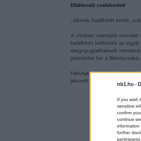
Elítélendő cselekedet!
„Akinek halálhírét keltik, sok
A címben szereplő mondat a 
halálhírét keltették az egyi
megnyugtathatunk mindenkit,
jelentette be a Békéscsaba 
Fabulya egyébként 218 NB I-
játszott még az Energie Cott
nb1.hu -
D
If you wish 
sensitive in
confirm you
continue se
information 
further disc
participants