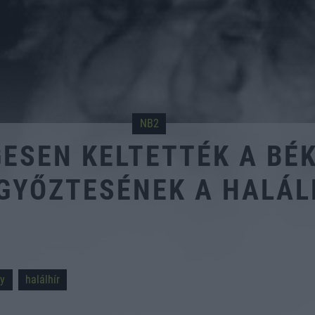
NB2
GESEN KELTETTÉK A BÉ
GYŐZTESÉNEK A HALÁL
gy
halálhír