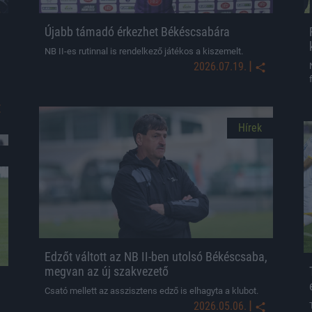
Újabb támadó érkezhet Békéscsabára
NB II-es rutinnal is rendelkező játékos a kiszemelt.
|
2026.07.19.
Hírek
Edzőt váltott az NB II-ben utolsó Békéscsaba,
megvan az új szakvezető
Csató mellett az asszisztens edző is elhagyta a klubot.
|
2026.05.06.