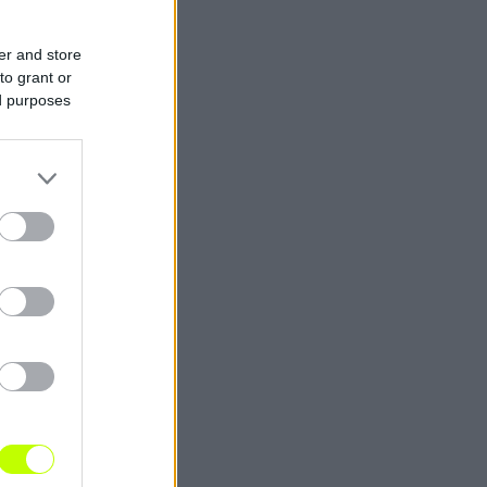
er and store
to grant or
ed purposes