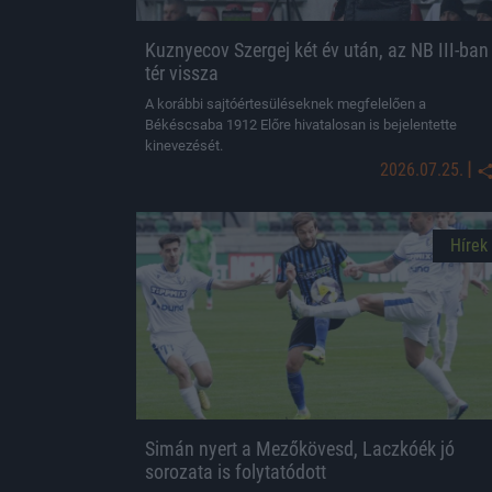
Kuznyecov Szergej két év után, az NB III-ban
tér vissza
A korábbi sajtóértesüléseknek megfelelően a
Békéscsaba 1912 Előre hivatalosan is bejelentette
kinevezését.
|
2026.07.25.
Hírek
Simán nyert a Mezőkövesd, Laczkóék jó
sorozata is folytatódott