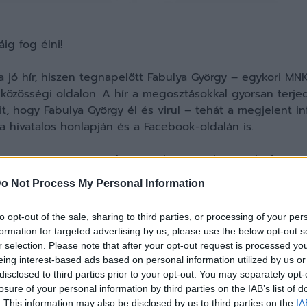
áig fog élni!
jó hír, hiszen tegnapelőtt Fabulya György – egykori MN
k közösségi oldalon. A hír a megosztásokkal gyorsan terje
 hogy Fabulya György él és virul – tehát a megjelent inf
a hivatalos honlapján és a Facebook-oldalán is.
es és 34 NB II-es mérkőzésen lépett pályára pályafutása 
bus, a Pahang, az MP Mikkeli, a Tiszakécske és a Békési 
o Not Process My Personal Information
to opt-out of the sale, sharing to third parties, or processing of your per
formation for targeted advertising by us, please use the below opt-out s
r selection. Please note that after your opt-out request is processed y
eing interest-based ads based on personal information utilized by us or
disclosed to third parties prior to your opt-out. You may separately opt-
losure of your personal information by third parties on the IAB’s list of
. This information may also be disclosed by us to third parties on the
IA