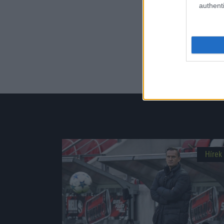
authenti
Pause
Hírek