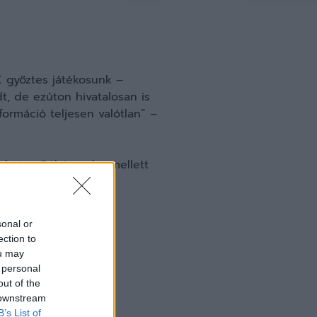
K győztes játékosunk –
dt, de ezúton hivatalosan is
ormáció teljesen valótlan” –
alatt, a Békéscsaba mellett
FC csapataiban is.
sonal or
ection to
ou may
 personal
out of the
 downstream
B’s List of