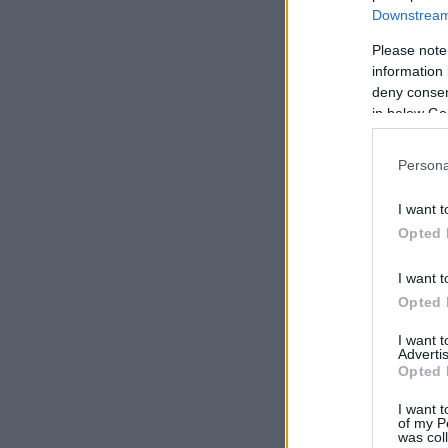
Downstream 
Please note
information 
deny consent
in below Go
Persona
I want t
Opted 
I want t
Opted 
I want 
Advertis
Opted 
I want t
of my P
was col