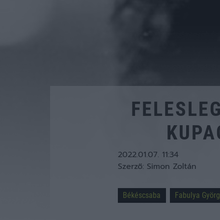
FELESLE
KUPA
2022.01.07. 11:34
Szerző:
Simon Zoltán
Békéscsaba
Fabulya Györ