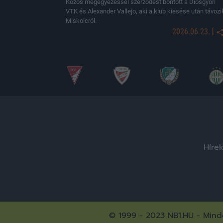
Közös megegyezéssel szerződést bontott a Diósgyőri
VTK és Alexander Vallejo, aki a klub kiesése után távozi
Miskolcról.
|
2026.06.23.
Híre
© 1999 - 2023 NB1.HU - Minde