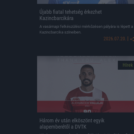
Újabb fiatal tehetség érkezhet
Kazincbarcikára
A vasárnapi felkészülési mérkőzésen pályára is lépett a
Kazincbarcika színeiben.
|
2026.07.20.
Hírek
Három év után elköszönt egyik
alapemberétől a DVTK