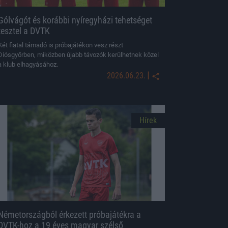
Gólvágót és korábbi nyíregyházi tehetséget
tesztel a DVTK
Két fiatal támadó is próbajátékon vesz részt
Diósgyőrben, miközben újabb távozók kerülhetnek közel
a klub elhagyásához.
|
2026.06.23.
Hírek
Németországból érkezett próbajátékra a
DVTK-hoz a 19 éves magyar szélső