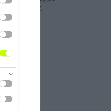
zik hétfő este Diósgyőrbe –
 kell játszani, mint a
zzük a három pontot.”