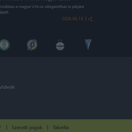
Korábban a magyar U16-os válogatottban is pályára
lépett.
|
2026.06.14.
Videók
F
Szerzői jogok
Tabella