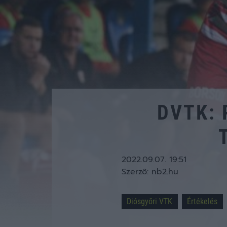
DVTK: 
2022.09.07. 19:51
Szerző:
nb2.hu
Diósgyőri VTK
Értékelés