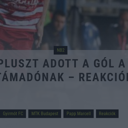
NB2
PLUSZT ADOTT A GÓL A
TÁMADÓNAK – REAKCIÓ
Gyirmót FC
MTK Budapest
Papp Marcell
Reakciók