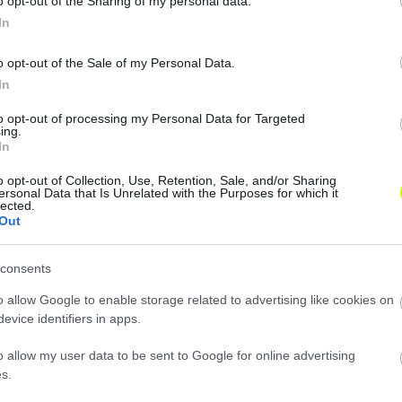
őzést, mert egy nagyon jó formában szereplő csapat érke
o opt-out of the Sharing of my personal data.
. – Ugyanígy, támadó felfogásban és hasonló mentalitással
In
k benne, hogy meg tudjuk fogni őket, és ismét megszere
o opt-out of the Sale of my Personal Data.
In
to opt-out of processing my Personal Data for Targeted
ing.
In
o opt-out of Collection, Use, Retention, Sale, and/or Sharing
ersonal Data that Is Unrelated with the Purposes for which it
lected.
Out
consents
o allow Google to enable storage related to advertising like cookies on
evice identifiers in apps.
o allow my user data to be sent to Google for online advertising
s.
Loaded
:
Unmute
0%