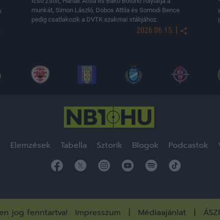
Icsó Zsolt, Hanák Attila és Bakó Botond folytatja a
munkát, Simon László, Dobos Attila és Somodi Bence
k
pedig csatlakozik a DVTK szakmai stábjához.
|
2026.06.15.
k
Elemzések
Tabella
Sztorik
Blogok
Podcastok
n jog fenntartva!
Impresszum
Médiaajánlat
ÁSZ