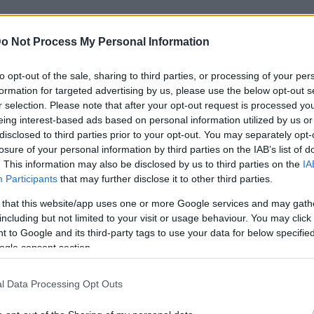
o Not Process My Personal Information
to opt-out of the sale, sharing to third parties, or processing of your per
formation for targeted advertising by us, please use the below opt-out s
r selection. Please note that after your opt-out request is processed y
eing interest-based ads based on personal information utilized by us or
ét a gyirmóti győzelemből Papp Marcell, aki harmadszor j
disclosed to third parties prior to your opt-out. You may separately opt-
or kezdőként.
losure of your personal information by third parties on the IAB’s list of
k, a csapat nélkül nem sikerült volna – kezdte a nyáron 
. This information may also be disclosed by us to third parties on the
IA
ét gólt. Hogy én is betaláltam az csak egy plusz, ami h
Participants
that may further disclose it to other third parties.
z.
 that this website/app uses one or more Google services and may gath
including but not limited to your visit or usage behaviour. You may click 
lt héten a támadókkal a fejeseket az edzéseken – erősí
 to Google and its third-party tags to use your data for below specifi
9-es játékosa -, örülök, hogy a mérkőzésen én kerültem 
ogle consent section.
 én vagyok a csapat legmagasabb embere, de jól jött a 
emre jött, ami sikerült jól eltalálni.
l Data Processing Opt Outs