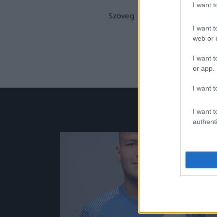
I want 
Szöveg forrása: dvtk.eu
I want t
web or d
I want t
or app.
I want t
I want t
authenti
Hírek