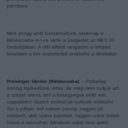
percben)
Mint ahogy arról beszámoltunk, vasárnap a
Békéscsaba 4-1-re verte a Szegedet az NB II 20.
fordulójában. A dél-alföldi rangadón a lefújást
követően a két vezetőedző értékelte a látottakat.
Preisinger Sándor (Békéscsaba)
: – Fizikailag
mindig lépkedtünk előre, de még nem tudjuk azt
a szintet elérni, ami a betegségek előtt volt,
csapatként viszont ezúttal jól tudtunk működni.
Aki a pályán volt hatvan percig, nagyon jól
melózott, akik utána bejöttek, nagyon sokat tettek
hozzá a meccshez. Mindenki sokat tesz azért,