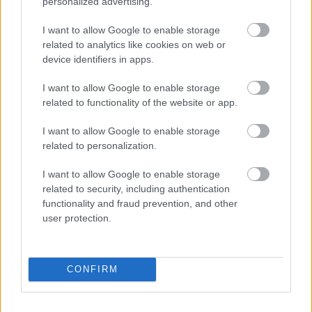
personalized advertising.
I want to allow Google to enable storage
related to analytics like cookies on web or
Hírek
device identifiers in apps.
I want to allow Google to enable storage
related to functionality of the website or app.
I want to allow Google to enable storage
related to personalization.
I want to allow Google to enable storage
related to security, including authentication
Kuznyecov Szergej két év után, az NB III-ban tér vissza
functionality and fraud prevention, and other
user protection.
A korábbi sajtóértesüléseknek megfelelően a Békéscsaba 1912
Előre hivatalosan is bejelentette kinevezését.
|
2026.07.25.
CONFIRM