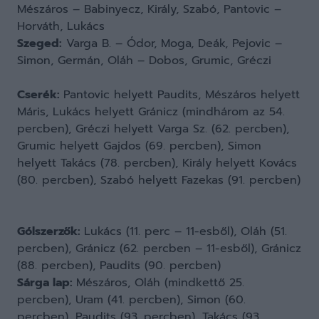
Mészáros – Babinyecz, Király, Szabó, Pantovic –
Horváth, Lukács
Szeged:
Varga B. – Ódor, Moga, Deák, Pejovic –
Simon, Germán, Oláh – Dobos, Grumic, Gréczi
Cserék:
Pantovic helyett Paudits, Mészáros helyett
Máris, Lukács helyett Gránicz (mindhárom az 54.
percben), Gréczi helyett Varga Sz. (62. percben),
Grumic helyett Gajdos (69. percben), Simon
helyett Takács (78. percben), Király helyett Kovács
(80. percben), Szabó helyett Fazekas (91. percben)
Gólszerzők:
Lukács (11. perc – 11-esből), Oláh (51.
percben), Gránicz (62. percben – 11-esből), Gránicz
(88. percben), Paudits (90. percben)
Sárga lap:
Mészáros, Oláh (mindkettő 25.
percben), Uram (41. percben), Simon (60.
percben), Paudits (93. percben), Takács (93.