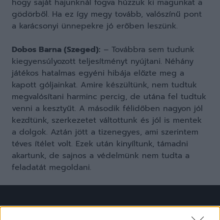
hogy saját hajunknál fogva húzzuk ki magunkat a
gödörből. Ha ez így megy tovább, valószínű pont
a karácsonyi ünnepekre jó erőben leszünk.
Dobos Barna (Szeged):
– Továbbra sem tudunk
kiegyensúlyozott teljesítményt nyújtani. Néhány
játékos hatalmas egyéni hibája előzte meg a
kapott góljainkat. Amire készültünk, nem tudtuk
megvalósítani harminc percig, de utána fel tudtuk
venni a kesztyűt. A második félidőben nagyon jól
kezdtünk, szerkezetet váltottunk és jól is mentek
a dolgok. Aztán jött a tizenegyes, ami szerintem
téves ítélet volt. Ezek után kinyíltunk, támadni
akartunk, de sajnos a védelmünk nem tudta a
feladatát megoldani.