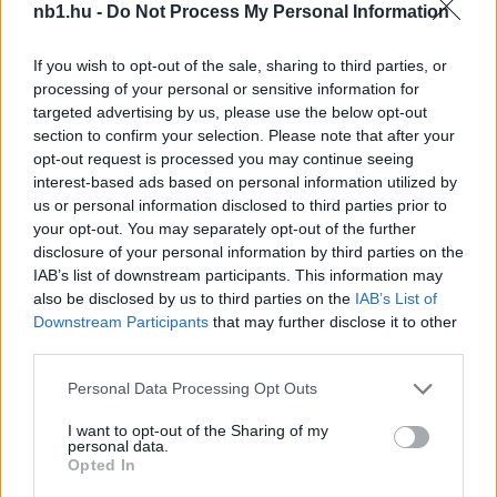
nb1.hu -
Do Not Process My Personal Information
If you wish to opt-out of the sale, sharing to third parties, or
processing of your personal or sensitive information for
targeted advertising by us, please use the below opt-out
section to confirm your selection. Please note that after your
opt-out request is processed you may continue seeing
interest-based ads based on personal information utilized by
us or personal information disclosed to third parties prior to
your opt-out. You may separately opt-out of the further
disclosure of your personal information by third parties on the
IAB’s list of downstream participants. This information may
also be disclosed by us to third parties on the
IAB’s List of
Remaining
-
0:14
Loaded
:
Pause
Unmute
Picture-
Full
Downstream Participants
0%
that may further disclose it to other
in-
Picture
Time
third parties.
Szöveg forrása: 1912elore.hu
Please note that this website/app uses one or more Google
Personal Data Processing Opt Outs
services and may gather and store information including but
not limited to your visit or usage behaviour. You may click to
I want to opt-out of the Sharing of my
personal data.
grant or deny consent to Google and its third-party tags to
Megosztás:
Opted In
use your data for below specified purposes in below Google