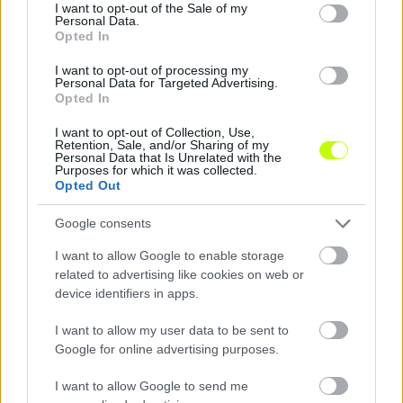
consent section.
I want to opt-out of the Sale of my
Personal Data.
KAPCSOLÓDÓ HÍREK
Opted In
I want to opt-out of processing my
Personal Data for Targeted Advertising.
Opted In
Hírek
I want to opt-out of Collection, Use,
Retention, Sale, and/or Sharing of my
Personal Data that Is Unrelated with the
Purposes for which it was collected.
Opted Out
Google consents
I want to allow Google to enable storage
related to advertising like cookies on web or
device identifiers in apps.
NB III: Hetet vágott a Kaposvár és a Gyula, gólgazdag
döntetlent játszott az Újpest II
I want to allow my user data to be sent to
Google for online advertising purposes.
Az NB III 2026-2027-es idényének 3. fordulójában a szombati
mérkőzések eredményei, gólszerzői és legfontosabb eseményei.
|
I want to allow Google to send me
2026.08.08.