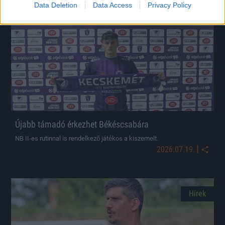
Data Deletion
Data Access
Privacy Policy
Hírek
Újabb támadó érkezhet Békéscsabára
NB II-es rutinnal is rendelkező játékos a kiszemelt.
|
2026.07.19.
Hírek