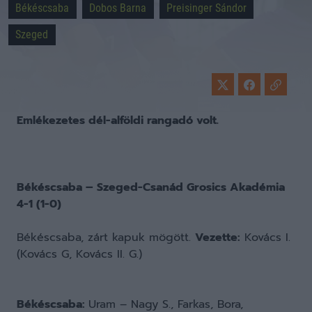
Békéscsaba
Dobos Barna
Preisinger Sándor
Szeged
Emlékezetes dél-alföldi rangadó volt.
Békéscsaba – Szeged-Csanád Grosics Akadémia
4-1 (1-0)
Békéscsaba, zárt kapuk mögött.
Vezette:
Kovács I.
(Kovács G, Kovács II. G.)
Békéscsaba:
Uram – Nagy S., Farkas, Bora,