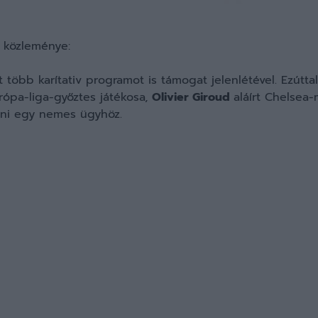
 közleménye:
több karítativ programot is támogat jelenlétével. Ezúttal 
rópa-liga-győztes játékosa,
Olivier Giroud
aláírt Chelsea
lni egy nemes ügyhöz.