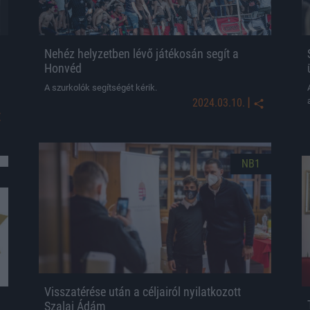
Nehéz helyzetben lévő játékosán segít a
Honvéd
A szurkolók segítségét kérik.
|
2024.03.10.
NB1
Visszatérése után a céljairól nyilatkozott
Szalai Ádám