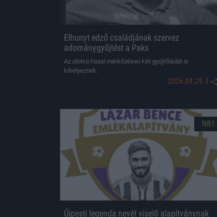
Elhunyt edző családjának szervez
adománygyűjtést a Paks
Az utolsó hazai mérkőzésen két gyűjtőládát is
kihelyeznek.
|
2026.04.29.
NB1
Újpesti legenda nevét viselő alapítványnak