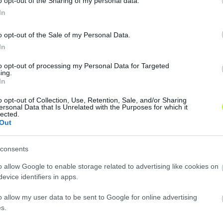
o opt-out of the Sharing of my personal data.
In
o opt-out of the Sale of my Personal Data.
In
to opt-out of processing my Personal Data for Targeted
is multiplexben szenvedő é
ing.
In
 segítségre ahhoz, hogy eg
o opt-out of Collection, Use, Retention, Sale, and/or Sharing
 Lakhatási támogatást szer
ersonal Data that Is Unrelated with the Purposes for which it
lected.
 a befolyt összegből, mert 
Out
nsége miatt sajnos ez nag
consents
akhatás nem valósul meg, a
o allow Google to enable storage related to advertising like cookies on
anyjától. Az árverésen felaj
evice identifiers in apps.
juttatja el a válogatott.
o allow my user data to be sent to Google for online advertising
s.