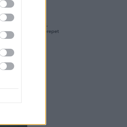
zéleti személyiségek,
ofi labdarúgók is szerepet