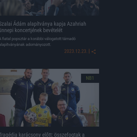
Szalai Ádám alapítványa kapja Azahriah
ünnepi koncertjének bevételét
A fiatal popsztár a korábbi válogatott támadó
alapítványának adományozott.
|
2023.12.23.
NB1
Tragédia karácsony előtt: összefogtak a