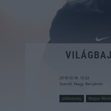
VILÁGBA
2019.10.18. 13:32
Szerző:
Nagy Benjámin
jótékonyság
Magyar Művés