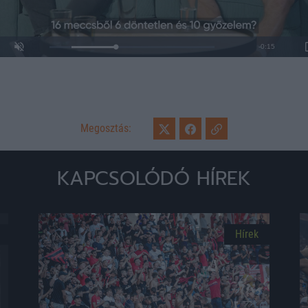
Loaded
:
Unmute
0%
Megosztás:
KAPCSOLÓDÓ HÍREK
Hírek