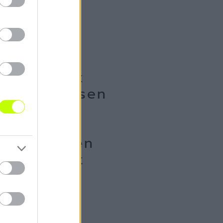
desanyának
yütt lehessen
etnénk
egyedül,
yon nehezen
 gyermeket
ánlott