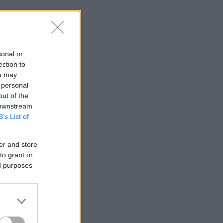
sonal or
ection to
ou may
 personal
out of the
 downstream
B’s List of
er and store
to grant or
ed purposes