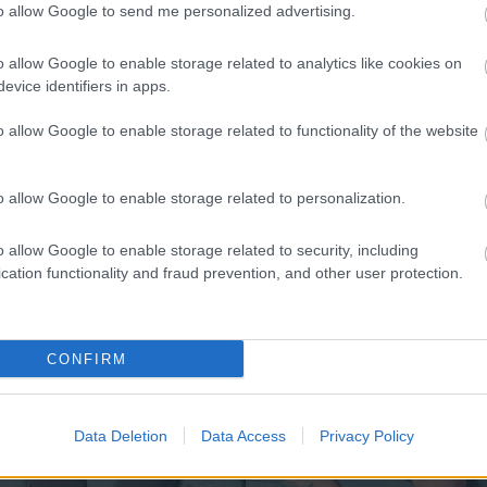
to allow Google to send me personalized advertising.
a
érhető el."
o allow Google to enable storage related to analytics like cookies on
evice identifiers in apps.
 világbajnokságon bronzérmes válogatottban az ismert kö
énes vagy épp Kállay-Saunders András mellett korábbi pr
o allow Google to enable storage related to functionality of the website
Krisztiánra gondolni.
o allow Google to enable storage related to personalization.
o allow Google to enable storage related to security, including
cation functionality and fraud prevention, and other user protection.
CONFIRM
Data Deletion
Data Access
Privacy Policy