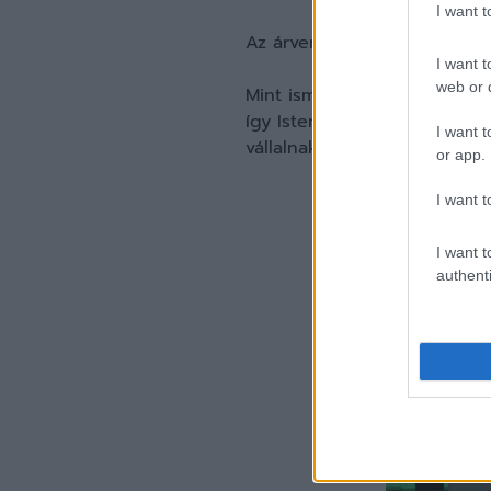
I want 
Az árverés linkje
ide kattintv
I want t
web or d
Mint ismeretes, a legutóbbi
így Istenes Bence, Kocsis D
I want t
vállalnak, elég csak Lisztes 
or app.
I want t
I want t
authenti