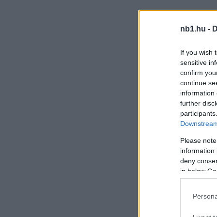
nb1.hu -
D
If you wish 
sensitive in
confirm you
continue se
information 
further disc
participants
Downstream 
Please note
information 
deny consent
in below Go
Persona