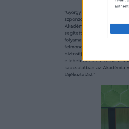
authenti
"György Tamás többségi tula
szponzora volt. Ez idő alat
Akadémia státuszig vezette 
segítette az Akadémia munk
folyamatosan működőképes le
felmondta az Akadémiával a
biztosítja a működéshez szü
ellehetetlenült. Érdemi vétel
kapcsolatban az Akadémia 
tájékoztatást."