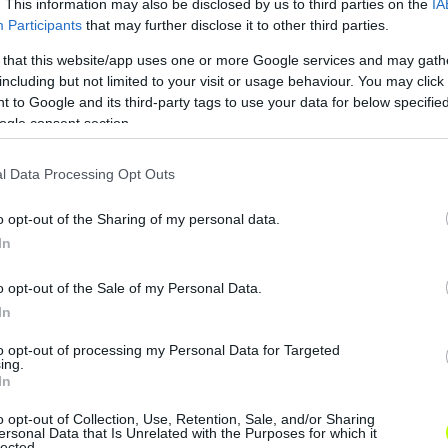
Vasas FC új partner bevonásával teljesítette a 2018/19-e
. This information may also be disclosed by us to third parties on the
IA
Participants
that may further disclose it to other third parties.
ményeket. Ahogy a Magyar Labdarúgó Szövetség tájékoztatá
darúgó, Geress Zoltán érdekeltségéhez tartozó Gerrzo Kft
 that this website/app uses one or more Google services and may gath
including but not limited to your visit or usage behaviour. You may click 
 mint anyaegyesület főszerepet vállal egy olyan hosszabb
 to Google and its third-party tags to use your data for below specifi
enkori felnőtt csapat érdekeit szolgálja.
ogle consent section.
Vasas SC, Vasas FC és esetleges újabb együttműködő par
l Data Processing Opt Outs
t szerezzen a Vasas labdarúgó utánpótlást működtető sp
kár a Gerrzo Kft. vagy egy saját indítású utánpótlás klub.
o opt-out of the Sharing of my personal data.
In
8. május 29-i ülésén hoz majd végleges döntést az anya
o opt-out of the Sale of my Personal Data.
elyik alternatíva is lép életbe, a 2018/19-es szezont a 
In
bala név használata mellett folytatja a Fáy utcában."
to opt-out of processing my Personal Data for Targeted
ing.
In
o opt-out of Collection, Use, Retention, Sale, and/or Sharing
ersonal Data that Is Unrelated with the Purposes for which it
lected.