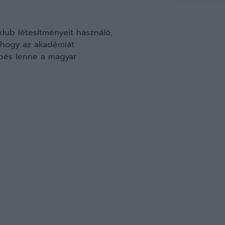
lub létesítményeit használó,
, hogy az akadémiát
épés lenne a magyar