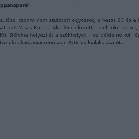
zappanopera!
sülései szerint nem született egyezség a Vasas SC és a k
át adó Vasas Kubala Akadémia között, és eldőlni látszik
t. Siófokra helyezi át a székhelyét – ez példa nélküli l
tve elit akadémiai rendszer 2016-os kialakulása óta.