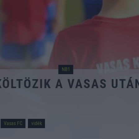
NB1
KÖLTÖZIK A VASAS UT
Vasas FC
vidék