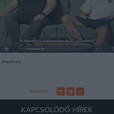
Loaded
:
Unmute
0%
la Akadémia
Megosztás:
KAPCSOLÓDÓ HÍREK