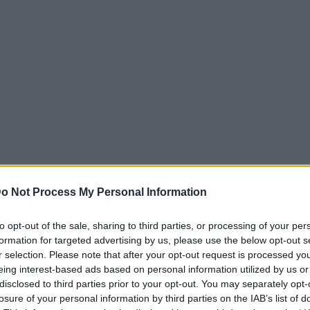
o Not Process My Personal Information
to opt-out of the sale, sharing to third parties, or processing of your per
formation for targeted advertising by us, please use the below opt-out s
(99 %-os többségi tulajdonos: Pannonbau-Budapest Kft. –
r selection. Please note that after your opt-out request is processed y
ségi tulajdonos: György Tamás) az elmúlt évek partnersé
eing interest-based ads based on personal information utilized by us or
yüttműködési megállapodást.
disclosed to third parties prior to your opt-out. You may separately opt-
losure of your personal information by third parties on the IAB’s list of