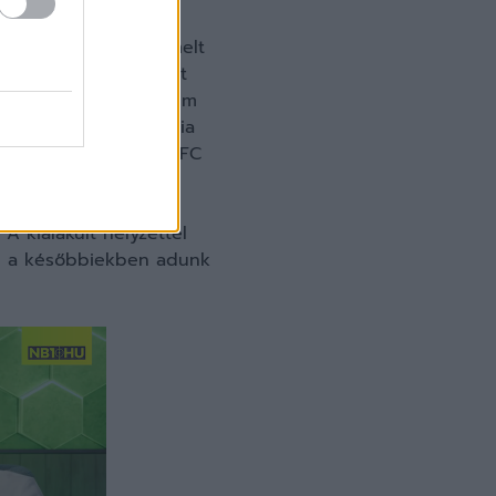
n már előtte is kiemelt
i utánpótlását kiemelt
 FC saját forrásból nem
ben, hogy az Akadémia
jünk. Mivel a Vasas FC
tározata alapján nem
ése a Vasasnál
A kialakult helyzettel
l a későbbiekben adunk