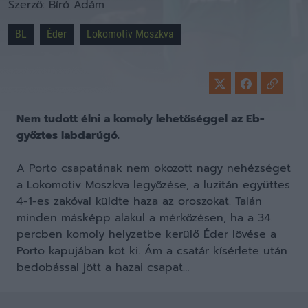
Szerző:
Bíró Ádám
BL
Éder
Lokomotív Moszkva
Nem tudott élni a komoly lehetőséggel az Eb-
győztes labdarúgó.
A Porto csapatának nem okozott nagy nehézséget
a Lokomotiv Moszkva legyőzése, a luzitán együttes
4-1-es zakóval küldte haza az oroszokat. Talán
minden másképp alakul a mérkőzésen, ha a 34.
percben komoly helyzetbe kerülő Éder lövése a
Porto kapujában köt ki. Ám a csatár kísérlete után
bedobással jött a hazai csapat…