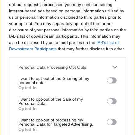
opt-out request is processed you may continue seeing
interest-based ads based on personal information utilized by
us or personal information disclosed to third parties prior to
your opt-out. You may separately opt-out of the further
disclosure of your personal information by third parties on the
IAB’s list of downstream participants. This information may
also be disclosed by us to third parties on the
IAB’s List of
2027-től 2031-ig ez a csatorna tűzi műsorára a
Downstream Participants
that may further disclose it to other
Bajnokok Ligáját
third parties.
A következő idényben még a Sport TV-n is lehet követni az
eseményeket.
Please note that this website/app uses one or more Google
Personal Data Processing Opt Outs
|
2026.05.13.
services and may gather and store information including but
not limited to your visit or usage behaviour. You may click to
I want to opt-out of the Sharing of my
personal data.
grant or deny consent to Google and its third-party tags to
Opted In
use your data for below specified purposes in below Google
Hírek
consent section.
I want to opt-out of the Sale of my
Personal Data.
Opted In
I want to opt-out of processing my
Personal Data for Targeted Advertising.
Opted In