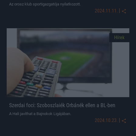
Az orosz klub sportigazgatója nyilatkozott.
|
2024.11.11.
Hírek
Szerdai foci: Szoboszlaiék Orbánék ellen a BL-ben
A Hali javíthat a Bajnokok Ligájában.
|
2024.10.23.