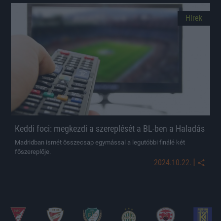
Hírek
Keddi foci: megkezdi a szereplését a BL-ben a Haladás
Madridban ismét összecsap egymással a legutóbbi finálé két
főszereplője.
|
2024.10.22.