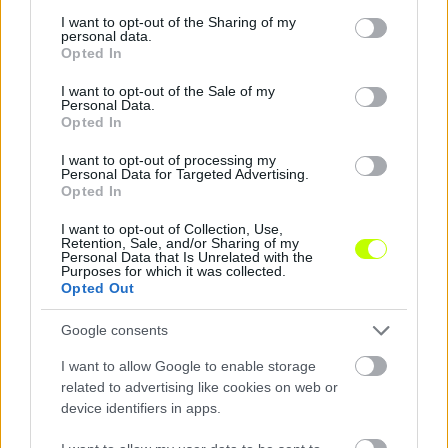
services and may gather and store information including but
not limited to your visit or usage behaviour. You may click to
I want to opt-out of the Sharing of my
personal data.
grant or deny consent to Google and its third-party tags to
Opted In
use your data for below specified purposes in below Google
consent section.
Tóth Alex „leporolta” gyerekkori hobbiját, amiért még a
I want to opt-out of the Sale of my
Personal Data.
telefonját is félreteszi
Opted In
Tíz év után talált vissza gyerekkora egyik kedvenc játékához.
I want to opt-out of processing my
|
2026.03.19.
Personal Data for Targeted Advertising.
Opted In
I want to opt-out of Collection, Use,
Retention, Sale, and/or Sharing of my
Hírek
Personal Data that Is Unrelated with the
Purposes for which it was collected.
Opted Out
Google consents
I want to allow Google to enable storage
related to advertising like cookies on web or
device identifiers in apps.