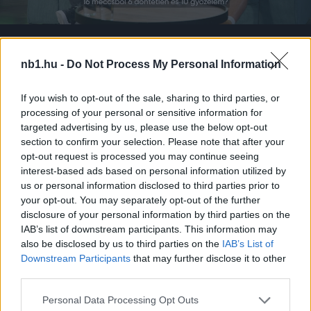
Loaded
:
Unmute
0%
nb1.hu -
Do Not Process My Personal Information
If you wish to opt-out of the sale, sharing to third parties, or
processing of your personal or sensitive information for
Megosztás:
targeted advertising by us, please use the below opt-out
section to confirm your selection. Please note that after your
opt-out request is processed you may continue seeing
KAPCSOLÓDÓ HÍREK
interest-based ads based on personal information utilized by
us or personal information disclosed to third parties prior to
your opt-out. You may separately opt-out of the further
disclosure of your personal information by third parties on the
Hírek
IAB’s list of downstream participants. This information may
also be disclosed by us to third parties on the
IAB’s List of
Downstream Participants
that may further disclose it to other
third parties.
Please note that this website/app uses one or more Google
Personal Data Processing Opt Outs