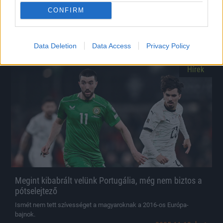
Az ír kapitány szerint a piros lap mindent megváltoztatott a feszült
CONFIRM
meccsen.
|
2025.11.14.
Data Deletion
Data Access
Privacy Policy
Hírek
Megint kibabrált velünk Portugália, még nem biztos a
pótselejtező
Ismét nem tett szívességet a magyaroknak a 2016-os Európa-
bajnok.