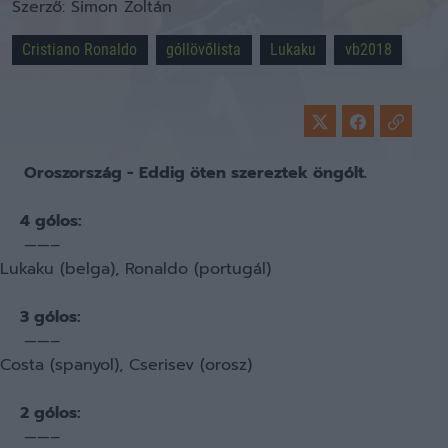
Szerző:
Simon Zoltán
Cristiano Ronaldo
góllövőlista
Lukaku
vb2018
Oroszország - Eddig öten szereztek öngólt.
4 gólos:
——–
Lukaku (belga), Ronaldo (portugál)
3 gólos:
——–
Costa (spanyol), Cserisev (orosz)
2 gólos:
——–