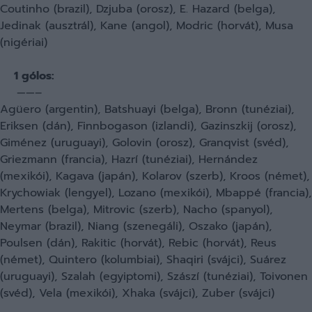
Coutinho (brazil), Dzjuba (orosz), E. Hazard (belga),
Jedinak (ausztrál), Kane (angol), Modric (horvát), Musa
(nigériai)
1 gólos:
——–
Agüero (argentin), Batshuayi (belga), Bronn (tunéziai),
Eriksen (dán), Finnbogason (izlandi), Gazinszkij (orosz),
Giménez (uruguayi), Golovin (orosz), Granqvist (svéd),
Griezmann (francia), Hazrí (tunéziai), Hernández
(mexikói), Kagava (japán), Kolarov (szerb), Kroos (német),
Krychowiak (lengyel), Lozano (mexikói), Mbappé (francia),
Mertens (belga), Mitrovic (szerb), Nacho (spanyol),
Neymar (brazil), Niang (szenegáli), Oszako (japán),
Poulsen (dán), Rakitic (horvát), Rebic (horvát), Reus
(német), Quintero (kolumbiai), Shaqiri (svájci), Suárez
(uruguayi), Szalah (egyiptomi), Szászí (tunéziai), Toivonen
(svéd), Vela (mexikói), Xhaka (svájci), Zuber (svájci)