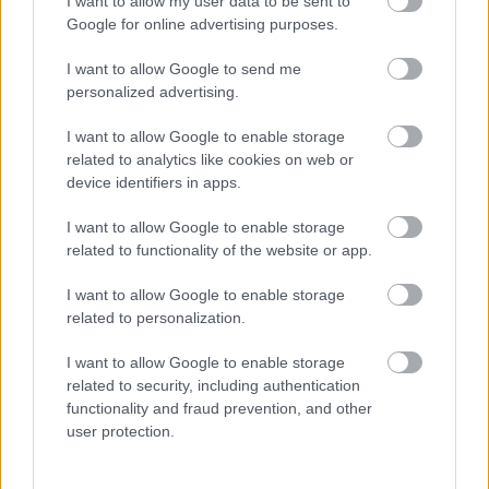
I want to allow my user data to be sent to
Google for online advertising purposes.
A csodagólt szerző Vargával csak Ronaldo és Parrott
tudta felvenni a versenyt
I want to allow Google to send me
Varga Barnabás “társgólkirály” lett a csoportban.
personalized advertising.
|
2025.11.16.
I want to allow Google to enable storage
related to analytics like cookies on web or
device identifiers in apps.
Hírek
I want to allow Google to enable storage
related to functionality of the website or app.
I want to allow Google to enable storage
related to personalization.
I want to allow Google to enable storage
related to security, including authentication
functionality and fraud prevention, and other
user protection.
A portugál kapitánynak meg kellett védenie Cristiano
Ronaldót