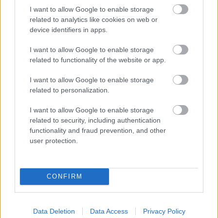
I want to allow Google to enable storage
related to analytics like cookies on web or
device identifiers in apps.
I want to allow Google to enable storage
related to functionality of the website or app.
I want to allow Google to enable storage
related to personalization.
I want to allow Google to enable storage
related to security, including authentication
functionality and fraud prevention, and other
Loaded
:
Unmute
0%
user protection.
Szöveg forrása: Kubala Akadémia képei
CONFIRM
Megosztás:
Data Deletion
Data Access
Privacy Policy