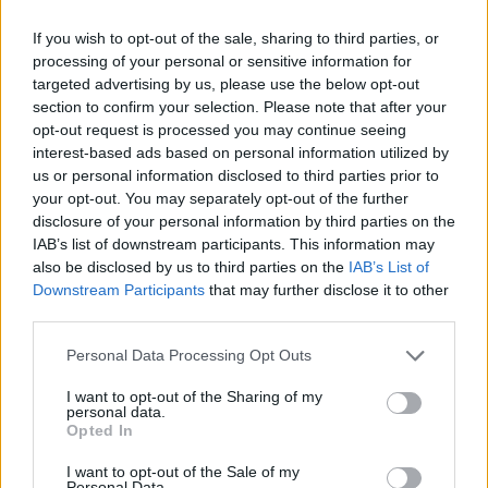
csapatban szeretnék folytatni, úgy az MLSZ átigazolási
szabályzata szerint csak pénzért mehetnek. A nevelési
If you wish to opt-out of the sale, sharing to third parties, or
processing of your personal or sensitive information for
költségtérítés összege a pár százezertől a tízmilliós
targeted advertising by us, please use the below opt-out
nagyságrendig terjedhet.
section to confirm your selection. Please note that after your
Esetleg maradhatnak a Vasas SC-ben, amely próbálja
opt-out request is processed you may continue seeing
menteni az utánpótlását, és a Vasas FC-vel karöltve
interest-based ads based on personal information utilized by
szerződést kötött a Geres Zoltán által működtetett
us or personal information disclosed to third parties prior to
Gerzzo Kft.-vel. Geres eddig Hegyvidék SE néven
your opt-out. You may separately opt-out of the further
versenyeztette a gyerekeit, de jövőben ők adják az SC,
disclosure of your personal information by third parties on the
IAB’s list of downstream participants. This information may
így a piros-kékek felnőtt csapatának is, továbbá az NB I-
also be disclosed by us to third parties on the
IAB’s List of
es induláshoz szükséges klublicenchez az utánpótlást.
Downstream Participants
that may further disclose it to other
Apró szépséghiba, így az elmúlt hét évben éves szinten
third parties.
mintegy 500 millió forintnyi állami forrásból – TAO és
kiemelt akadémiai támogatás – működtetett akadémia
Please note that this website/app uses one or more Google
Personal Data Processing Opt Outs
services and may gather and store information including but
maradást választó labdarúgói, az U15-ös korosztálytól
not limited to your visit or usage behaviour. You may click to
I want to opt-out of the Sharing of my
felfelé 2018 nyarától csak alacsonyabb területi szintű
personal data.
grant or deny consent to Google and its third-party tags to
bajnokságában versenyezhetnek. Ez sportszakmai
Opted In
use your data for below specified purposes in below Google
szempontból nem megfelelő opció.
consent section.
I want to opt-out of the Sale of my
Personal Data.