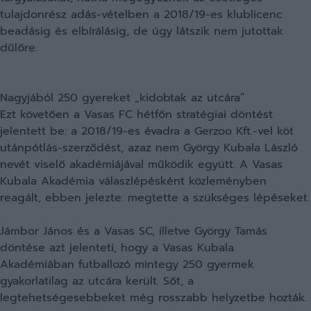
tulajdonrész adás-vételben a 2018/19-es klublicenc
beadásig és elbírálásig, de úgy látszik nem jutottak
dűlőre.
Nagyjából 250 gyereket „kidobtak az utcára”
Ezt követően a Vasas FC hétfőn stratégiai döntést
jelentett be: a 2018/19-es évadra a Gerzoo Kft.-vel köt
utánpótlás-szerződést, azaz nem György Kubala László
nevét viselő akadémiájával működik együtt. A Vasas
Kubala Akadémia válaszlépésként közleményben
reagált, ebben jelezte: megtette a szükséges lépéseket.
Jámbor János és a Vasas SC, illetve György Tamás
döntése azt jelenteti, hogy a Vasas Kubala
Akadémiában futballozó mintegy 250 gyermek
gyakorlatilag az utcára került. Sőt, a
legtehetségesebbeket még rosszabb helyzetbe hozták.