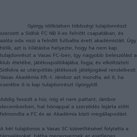
György időközben többségi tulajdonrészt
szerzett a Siófok FC NB II-es felnőtt csapatában, és
azóta oda viszi a felnőtt futballra érett akadémistáit. Úgy
hírlik, azt is kilátásba helyezte, hogy ha nem kap
tulajdonrészt a Vasas FC-ben, így nagyobb beleszólást a
klub életébe, játékospolitikájába, fogja, és elköltözteti
Siófokra az utánpótlás-játékosok játékjogával rendelkező
Vasas Akadémia Kft.-t. Jámbor azt mondta, ad ő, ha
cserébe ő is kap tulajdonrészt Györgytől.
Addig feszült a húr, míg el nem pattant; Jámbor
decemberben, hat hónappal a szerződés lejárta előtt
felmondta a FC és az Akadémia közti megállapodást.
A két tulajdonos a Vasas SC közvetítésével folytatta a
tárgyalásokat, hátha megegyeznek az esetleges