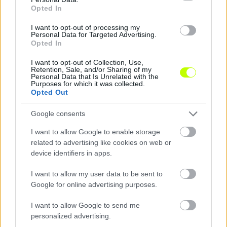
Opted In
A játékosok és szüleik most pánikban vannak. Senki
nem tudja mihez kezdjen. Várhatóan a teljes nyarat azzal
I want to opt-out of processing my
töltik, hogy vagy olyan csapatot keresnek maguknak,
Personal Data for Targeted Advertising.
Opted In
amely hajlandó a tetemes nevelési költségtérítést
kifizetni értük, vagy felhagynak a „futballistaálom”
I want to opt-out of Collection, Use,
Retention, Sale, and/or Sharing of my
dédelgetésével, netán egy évre meghúzzák magukat az
Personal Data that Is Unrelated with the
alacsonyabb osztályok valamelyikében, mert utána már
Purposes for which it was collected.
Opted Out
díj nélkül igazolhatnak oda, ahol a tudásszintjüknek
megfelelően futballozhatnak.
Google consents
Szerencsés esetben és a gyerekek érdekében
I want to allow Google to enable storage
related to advertising like cookies on web or
közbeszól az MLSZ, amelynek ilyen esetre nincs
device identifiers in apps.
szabálya, azaz egyedi döntést kell hozzon.
I want to allow my user data to be sent to
További részletek
a linkre kattintva
érhetőek el
Google for online advertising purposes.
I want to allow Google to send me
personalized advertising.