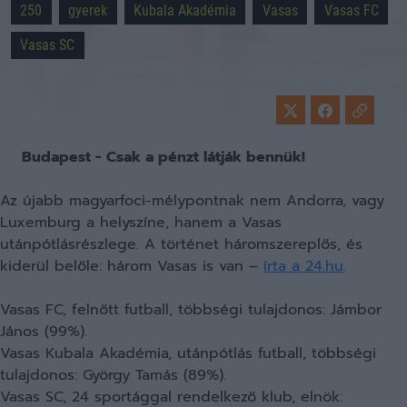
250
gyerek
Kubala Akadémia
Vasas
Vasas FC
Vasas SC
Budapest - Csak a pénzt látják bennük!
Az újabb magyarfoci-mélypontnak nem Andorra, vagy
Luxemburg a helyszíne, hanem a Vasas
utánpótlásrészlege. A történet háromszereplős, és
kiderül belőle: három Vasas is van –
írta a 24.hu
.
Vasas FC, felnőtt futball, többségi tulajdonos: Jámbor
János (99%).
Vasas Kubala Akadémia, utánpótlás futball, többségi
tulajdonos: György Tamás (89%).
Vasas SC, 24 sportággal rendelkező klub, elnök: