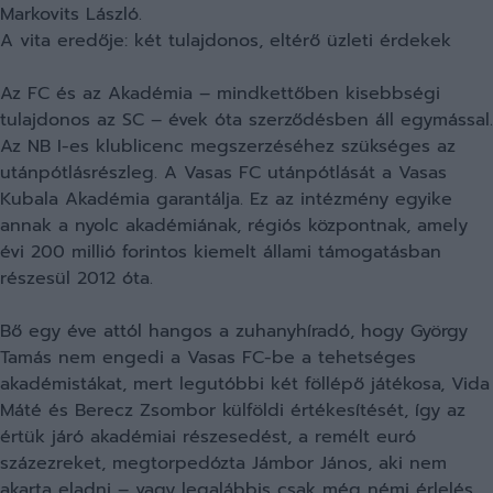
Markovits László.
A vita eredője: két tulajdonos, eltérő üzleti érdekek
Az FC és az Akadémia – mindkettőben kisebbségi
tulajdonos az SC – évek óta szerződésben áll egymással.
Az NB I-es klublicenc megszerzéséhez szükséges az
utánpótlásrészleg. A Vasas FC utánpótlását a Vasas
Kubala Akadémia garantálja. Ez az intézmény egyike
annak a nyolc akadémiának, régiós központnak, amely
évi 200 millió forintos kiemelt állami támogatásban
részesül 2012 óta.
Bő egy éve attól hangos a zuhanyhíradó, hogy György
Tamás nem engedi a Vasas FC-be a tehetséges
akadémistákat, mert legutóbbi két föllépő játékosa, Vida
Máté és Berecz Zsombor külföldi értékesítését, így az
értük járó akadémiai részesedést, a remélt euró
százezreket, megtorpedózta Jámbor János, aki nem
akarta eladni – vagy legalábbis csak még némi érlelés