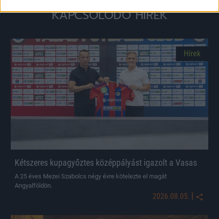
KAPCSOLÓDÓ HÍREK
Hírek
Kétszeres kupagyőztes középpályást igazolt a Vasas
A 25 éves Mezei Szabolcs négy évre kötelezte el magát
Angyalföldön.
|
2026.08.05.