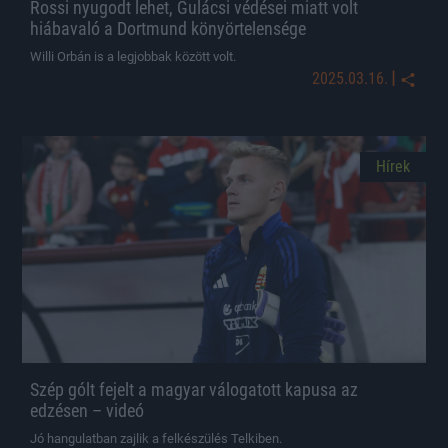
Rossi nyugodt lehet, Gulácsi védései miatt volt
hiábavaló a Dortmund könyörtelensége
Willi Orbán is a legjobbak között volt.
|
2025.03.16.
Hírek
Szép gólt fejelt a magyar válogatott kapusa az
edzésen – videó
Jó hangulatban zajlik a felkészülés Telkiben.