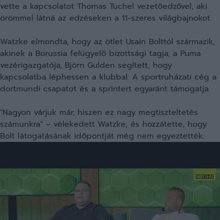
vette a kapcsolatot Thomas Tuchel vezetőedzővel, aki
örömmel látná az edzéseken a 11-szeres világbajnokot.
Watzke elmondta, hogy az ötlet Usain Bolttól származik,
akinek a Borussia felügyelő bizottsági tagja, a Puma
vezérigazgatója, Björn Gulden segített, hogy
kapcsolatba léphessen a klubbal. A sportruházati cég a
dortmundi csapatot és a sprintert egyaránt támogatja.
"Nagyon várjuk már, hiszen ez nagy megtiszteltetés
számunkra" – vélekedett Watzke, és hozzátette, hogy
Bolt látogatásának időpontját még nem egyeztették.