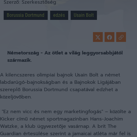
Szerző:
Szerkesztőség
Borussia Dortmund
edzés
Usain Bolt
Németország - Az ötlet a világ leggyorsabbjától
származik.
A kilencszeres olimpiai bajnok Usain Bolt a német
labdarúgó-bajnokságban és a Bajnokok Ligájában
szereplő Borussia Dortmund csapatával edzhet a
közeljövőben.
"Ez nem vicc és nem egy marketingfogás" – közölte a
Kicker című német sportmagazinban Hans-Joachim
Watzke, a klub ügyvezetője vasárnap. A brit The
Guardian értesülése szerint a jamaicai atléta már fel is