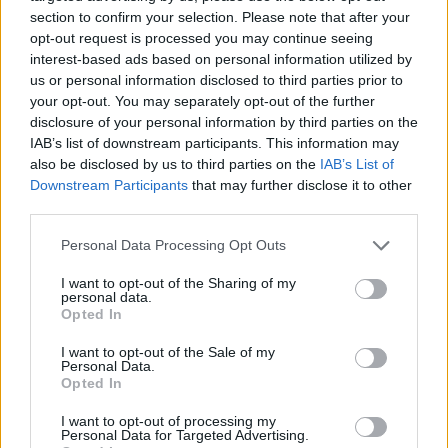
section to confirm your selection. Please note that after your
opt-out request is processed you may continue seeing
interest-based ads based on personal information utilized by
us or personal information disclosed to third parties prior to
your opt-out. You may separately opt-out of the further
disclosure of your personal information by third parties on the
IAB’s list of downstream participants. This information may
also be disclosed by us to third parties on the
IAB’s List of
Downstream Participants
that may further disclose it to other
Dortmund, Inter, Benfica, City Group: Európa elitje az
third parties.
MTK tehetsége iránt érdeklődik
Please note that this website/app uses one or more Google
Personal Data Processing Opt Outs
Fiatal magyar támadó körül egyre nő a nemzetközi figyelem a piacon.
services and may gather and store information including but
|
2025.12.04.
not limited to your visit or usage behaviour. You may click to
I want to opt-out of the Sharing of my
personal data.
grant or deny consent to Google and its third-party tags to
Opted In
use your data for below specified purposes in below Google
consent section.
I want to opt-out of the Sale of my
Hírek
Personal Data.
Opted In
I want to opt-out of processing my
Personal Data for Targeted Advertising.