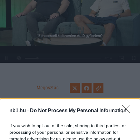
Loaded
:
Unmute
0%
Megosztás:
KAPCSOLÓDÓ HÍREK
nb1.hu -
Do Not Process My Personal Information
If you wish to opt-out of the sale, sharing to third parties, or
processing of your personal or sensitive information for
Hírek
targeted advertising by us, please use the below opt-out