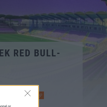
EK RED BULL-
sonal or