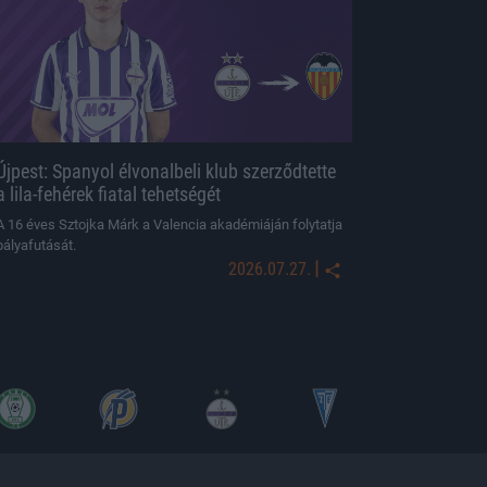
Újpest: Spanyol élvonalbeli klub szerződtette
a lila-fehérek fiatal tehetségét
A 16 éves Sztojka Márk a Valencia akadémiáján folytatja
pályafutását.
|
2026.07.27.