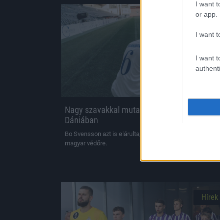
I want t
or app.
Hírek
I want t
I want t
authenti
Nagy szavakkal mutatták be Markgráf Ákost
Dániában
Bo Svensson azt is elárulta, melyik két poszton számít a
magyar védőre.
|
2026.08.04.
Hírek