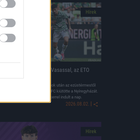
Hírek
NB I: A Fradi nem bírt a Vasassal, az ETO
kiütötte a Szparit
Az angyalföldi együttes a bajnok után az ezüstérmestől
is elcsent egy pontot. Az ETO FC kiütötte a Nyíregyházát.
Hatgólos meccsen, Újpest-sikerrel indult a nap.
|
2026.08.02.
Hírek