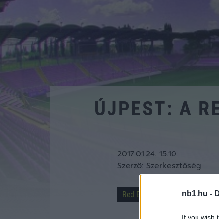
ÚJPEST: A R
2017.01.24. 15:10
Szerző:
Szerkesztőség
nb1.hu -
D
Red Bull
Újpest
Újpest
If you wish 