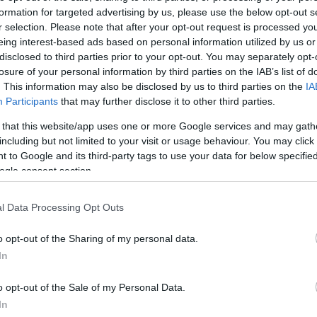
mégsem szárnyakat ad…
formation for targeted advertising by us, please use the below opt-out s
r selection. Please note that after your opt-out request is processed y
eing interest-based ads based on personal information utilized by us or
sára utazik az Újpest, ezért nem lepődtünk meg rajta, ho
disclosed to third parties prior to your opt-out. You may separately opt-
kommunikációs osztályának az egyik vezetője. Az sem oko
losure of your personal information by third parties on the IAB’s list of
árható volt, hogy a lilák mindenre figyelő sajtósai egyből
. This information may also be disclosed by us to third parties on the
IA
ll csapata lesznek
.
Participants
that may further disclose it to other third parties.
 that this website/app uses one or more Google services and may gath
including but not limited to your visit or usage behaviour. You may click 
 to Google and its third-party tags to use your data for below specifi
lyen ügyben. Nonszensznek tartjuk, hogy a klub életéről 
ogle consent section.
ozik nálunk. Az Újpest FC, ahogy eddig is, ezután is a hiv
solatos híreket"
l Data Processing Opt Outs
o opt-out of the Sharing of my personal data.
In
o opt-out of the Sale of my Personal Data.
In