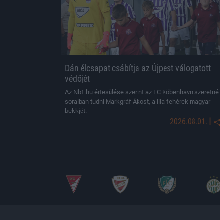
Dán élcsapat csábítja az Újpest válogatott
védőjét
Az Nb1.hu értesülése szerint az FC Köbenhavn szeretné
soraiban tudni Markgráf Ákost, a lila-fehérek magyar
bekkjét.
|
2026.08.01.