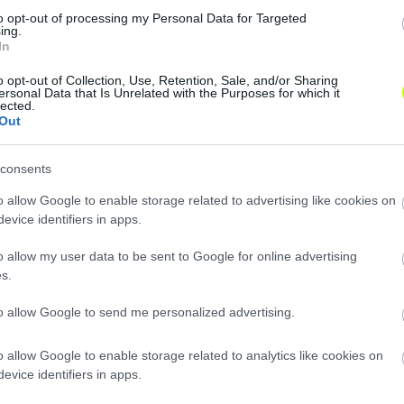
to opt-out of processing my Personal Data for Targeted
ing.
In
o opt-out of Collection, Use, Retention, Sale, and/or Sharing
ersonal Data that Is Unrelated with the Purposes for which it
lected.
Out
consents
Loaded
:
Unmute
o allow Google to enable storage related to advertising like cookies on
0%
evice identifiers in apps.
o allow my user data to be sent to Google for online advertising
s.
Megosztás:
to allow Google to send me personalized advertising.
KAPCSOLÓDÓ HÍREK
o allow Google to enable storage related to analytics like cookies on
evice identifiers in apps.