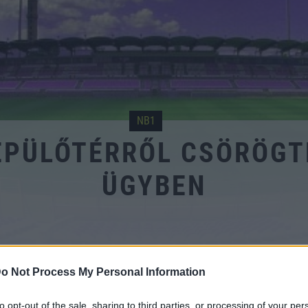
NB1
EPÜLŐTÉRRŐL CSÖRÖGT
ÜGYBEN
o Not Process My Personal Information
 FC
to opt-out of the sale, sharing to third parties, or processing of your per