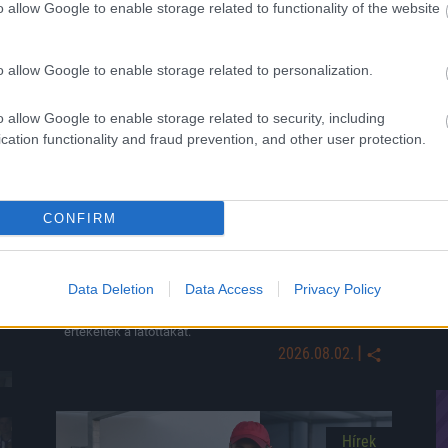
o allow Google to enable storage related to functionality of the website
Hírek
o allow Google to enable storage related to personalization.
o allow Google to enable storage related to security, including
cation functionality and fraud prevention, and other user protection.
CONFIRM
Borbély kellemetlen meglepetésekkel
szembesült, Erős nem szereti a döntetleneket
– Juárez megmagyarázta Vitális kihagyását
Data Deletion
Data Access
Privacy Policy
Az OTP Bank Liga második fordulójának vasárnapi
mérkőzéseit követően a csapatok vezetőedzői
értékelték a látottakat.
|
2026.08.02.
Hírek