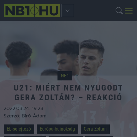
NB1
U21: MIÉRT NEM NYUGODT
GERA ZOLTÁN? – REAKCIÓ
2022.03.24. 19:28
Szerző:
Bíró Ádám
Eb-selejtező
Európa-bajnokság
Gera Zoltán