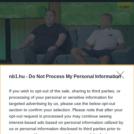
nb1.hu -
Do Not Process My Personal Information
Remaining
-
0:13
Loaded
:
If you wish to opt-out of the sale, sharing to third parties, or
Pause
Unmute
Picture-
Full
0%
in-
processing of your personal or sensitive information for
Picture
Time
Szöveg forrása: mlsz.hu
targeted advertising by us, please use the below opt-out
section to confirm your selection. Please note that after your
opt-out request is processed you may continue seeing
interest-based ads based on personal information utilized by
us or personal information disclosed to third parties prior to
Megosztás: