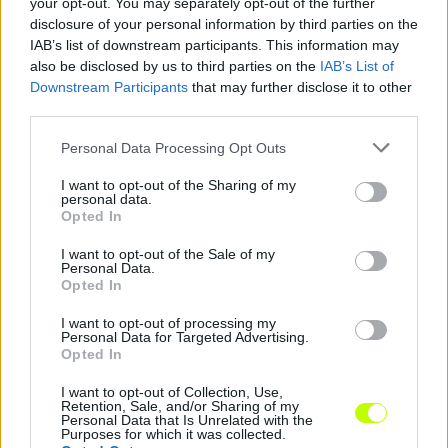
your opt-out. You may separately opt-out of the further
disclosure of your personal information by third parties on the
IAB’s list of downstream participants. This information may
KAPCSOLÓDÓ HÍREK
also be disclosed by us to third parties on the
IAB’s List of
Downstream Participants
that may further disclose it to other
third parties.
Hírek
Please note that this website/app uses one or more Google
Personal Data Processing Opt Outs
services and may gather and store information including but
not limited to your visit or usage behaviour. You may click to
I want to opt-out of the Sharing of my
personal data.
grant or deny consent to Google and its third-party tags to
Opted In
use your data for below specified purposes in below Google
consent section.
I want to opt-out of the Sale of my
Personal Data.
Opted In
I want to opt-out of processing my
Personal Data for Targeted Advertising.
Opted In
A magyar válogatott sem venne részt a
világbajnokságon
I want to opt-out of Collection, Use,
Retention, Sale, and/or Sharing of my
Az UEFA-tagországok közösen utasítanák el a FIFA tervezett
Personal Data that Is Unrelated with the
változtatását.
Purposes for which it was collected.