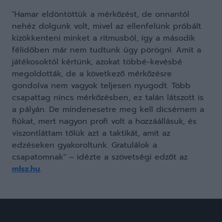
"Hamar eldöntöttük a mérkőzést, de onnantól
nehéz dolgunk volt, mivel az ellenfelünk próbált
kizökkenteni minket a ritmusból, így a második
félidőben már nem tudtunk úgy pörögni. Amit a
játékosoktól kértünk, azokat többé-kevésbé
megoldották, de a következő mérkőzésre
gondolva nem vagyok teljesen nyugodt. Több
csapattag nincs mérkőzésben, ez talán látszott is
a pályán. De mindenesetre meg kell dicsérnem a
fiúkat, mert nagyon profi volt a hozzáállásuk, és
viszontláttam tőlük azt a taktikát, amit az
edzéseken gyakoroltunk. Gratulálok a
csapatomnak" – idézte a szövetségi edzőt az
mlsz.hu
.