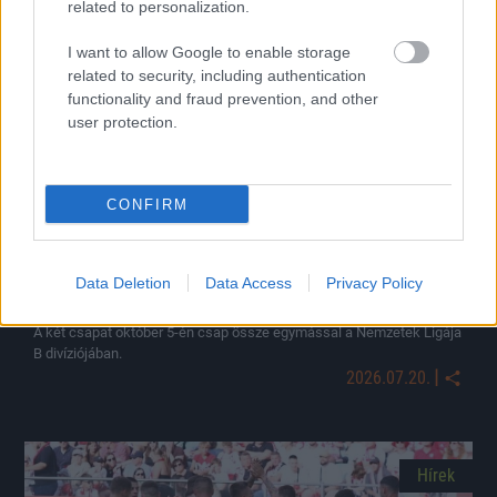
related to personalization.
Hírek
I want to allow Google to enable storage
related to security, including authentication
functionality and fraud prevention, and other
user protection.
CONFIRM
Hivatalos: eldőlt, hol fogadja Ukrajna a magyar
Data Deletion
Data Access
Privacy Policy
válogatottat az NL-ben
A két csapat október 5-én csap össze egymással a Nemzetek Ligája
B divíziójában.
|
2026.07.20.
Hírek