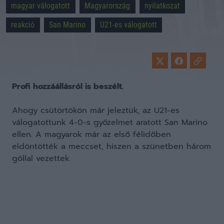
magyar válogatott
Magyarország
nyilatkozat
reakció
San Marino
U21-es válogatott
Profi hozzáállásról is beszélt.
Ahogy csütörtökön már jeleztük, az U21-es
válogatottunk 4-0-s győzelmet aratott San Marino
ellen. A magyarok már az első félidőben
eldöntötték a meccset, hiszen a szünetben három
góllal vezettek.