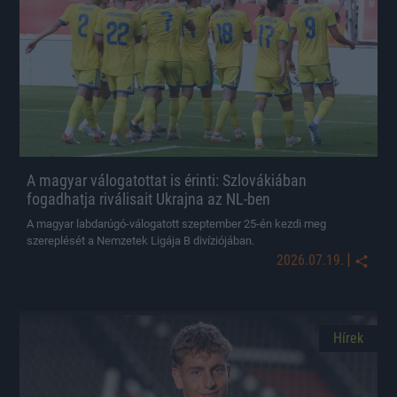
A magyar válogatottat is érinti: Szlovákiában
fogadhatja riválisait Ukrajna az NL-ben
A magyar labdarúgó-válogatott szeptember 25-én kezdi meg
szereplését a Nemzetek Ligája B divíziójában.
|
2026.07.19.
Hírek