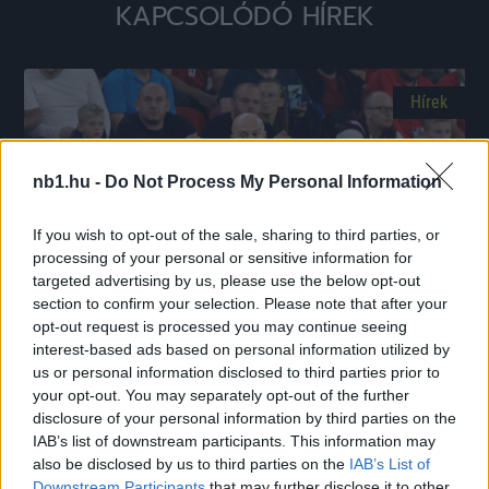
KAPCSOLÓDÓ HÍREK
Hírek
nb1.hu -
Do Not Process My Personal Information
If you wish to opt-out of the sale, sharing to third parties, or
processing of your personal or sensitive information for
targeted advertising by us, please use the below opt-out
section to confirm your selection. Please note that after your
opt-out request is processed you may continue seeing
Marco Rossi: Elindultunk egy úton, és egyre jobbá
interest-based ads based on personal information utilized by
váltunk!
us or personal information disclosed to third parties prior to
your opt-out. You may separately opt-out of the further
|
2024.02.06.
disclosure of your personal information by third parties on the
IAB’s list of downstream participants. This information may
also be disclosed by us to third parties on the
IAB’s List of
Downstream Participants
that may further disclose it to other