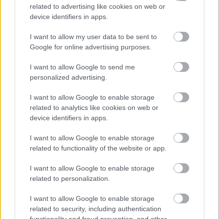
related to advertising like cookies on web or
device identifiers in apps.
I want to allow my user data to be sent to
Google for online advertising purposes.
I want to allow Google to send me
personalized advertising.
Hiába a gyönyörű Dárdai-gól, kikapott a Hertha – videó
A legkisebb Dárdai-fiú is letette a névjegyét.
I want to allow Google to enable storage
|
2023.07.09.
related to analytics like cookies on web or
device identifiers in apps.
I want to allow Google to enable storage
related to functionality of the website or app.
Hírek
I want to allow Google to enable storage
related to personalization.
I want to allow Google to enable storage
related to security, including authentication
functionality and fraud prevention, and other