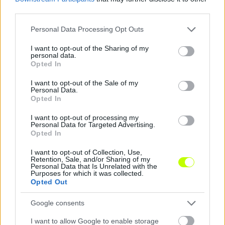
Hírek
third parties.
Please note that this website/app uses one or more Google
Personal Data Processing Opt Outs
services and may gather and store information including but
not limited to your visit or usage behaviour. You may click to
I want to opt-out of the Sharing of my
personal data.
grant or deny consent to Google and its third-party tags to
Opted In
use your data for below specified purposes in below Google
consent section.
I want to opt-out of the Sale of my
Personal Data.
Opted In
Újabb mérföldkőhöz érkezett a Nyíregyházi Stadion
I want to opt-out of processing my
Personal Data for Targeted Advertising.
építése
Opted In
Már a székek is a helyükön.
|
2023.08.15.
I want to opt-out of Collection, Use,
Retention, Sale, and/or Sharing of my
Personal Data that Is Unrelated with the
Purposes for which it was collected.
Opted Out
Hírek
Google consents
I want to allow Google to enable storage