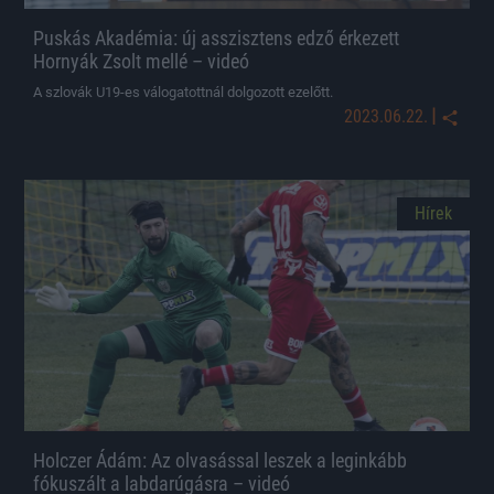
Puskás Akadémia: új asszisztens edző érkezett
Hornyák Zsolt mellé – videó
A szlovák U19-es válogatottnál dolgozott ezelőtt.
|
2023.06.22.
Hírek
Holczer Ádám: Az olvasással leszek a leginkább
fókuszált a labdarúgásra – videó