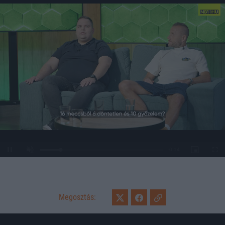
Loaded
:
Unmute
0%
Megosztás: