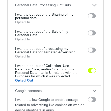
Please note that this website/app uses one or more Google
Personal Data Processing Opt Outs
services and may gather and store information including but
Hírek
not limited to your visit or usage behaviour. You may click to
I want to opt-out of the Sharing of my
personal data.
grant or deny consent to Google and its third-party tags to
Opted In
use your data for below specified purposes in below Google
consent section.
I want to opt-out of the Sale of my
Personal Data.
Opted In
I want to opt-out of processing my
Personal Data for Targeted Advertising.
Opted In
I want to opt-out of Collection, Use,
„Nem kockáztathatjuk a klubunk jövőjét” – a ZTE
Retention, Sale, and/or Sharing of my
Personal Data that Is Unrelated with the
határozott kéréssel fordult saját szurkolóihoz
Purposes for which it was collected.
Opted Out
Súlyos pénzbüntetést kapott a zalai klub.
|
2024.11.15.
Google consents
I want to allow Google to enable storage
related to advertising like cookies on web or
Hírek
device identifiers in apps.