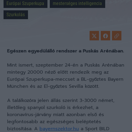
Európai Szuperkupa
mesterséges intelligencia
Szurkolás
Egészen egyedülálló rendszer a Puskás Arénában.
Mint ismert, szeptember 24-én a Puskás Arénában
mintegy 20000 néző előtt rendezik meg az
Európai Szuperkupa-meccset a BL-győztes Bayern
München és az El-győztes Sevilla között.
A találkozóra jelen állás szerint 3-3000 német,
illetőleg spanyol szurkoló is érkezhet, a
koronavírus-járvány miatt azonban első és
legfontosabb az egészséges beléptetés
biztosítása. A
bayernszektor.hu
a Sport BILD