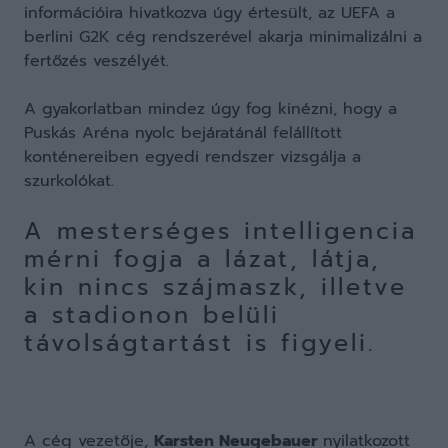
információira hivatkozva úgy értesült, az UEFA a
berlini G2K cég rendszerével akarja minimalizálni a
fertőzés veszélyét.
A gyakorlatban mindez úgy fog kinézni, hogy a
Puskás Aréna nyolc bejáratánál felállított
konténereiben egyedi rendszer vizsgálja a
szurkolókat.
A mesterséges intelligencia
mérni fogja a lázat, látja,
kin nincs szájmaszk, illetve
a stadionon belüli
távolságtartást is figyeli.
A cég vezetője,
Karsten Neugebauer
nyilatkozott