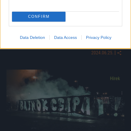
CONFIRM
Data Deletion
Data Access
Privacy Policy
Bárki versenyre kelhet a magyar foci sztárjaival
|
2024.06.25.
Hírek