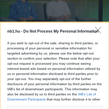
nb1.hu -
Do Not Process My Personal Information
If you wish to opt-out of the sale, sharing to third parties, or
processing of your personal or sensitive information for
targeted advertising by us, please use the below opt-out
Loaded
:
Unmute
0%
section to confirm your selection. Please note that after your
opt-out request is processed you may continue seeing
Szöveg forrása: Simon Zoltán/nb1.hu
interest-based ads based on personal information utilized by
us or personal information disclosed to third parties prior to
your opt-out. You may separately opt-out of the further
disclosure of your personal information by third parties on the
Megosztás:
IAB’s list of downstream participants. This information may
also be disclosed by us to third parties on the
IAB’s List of
Downstream Participants
that may further disclose it to other
KAPCSOLÓDÓ HÍREK
third parties.