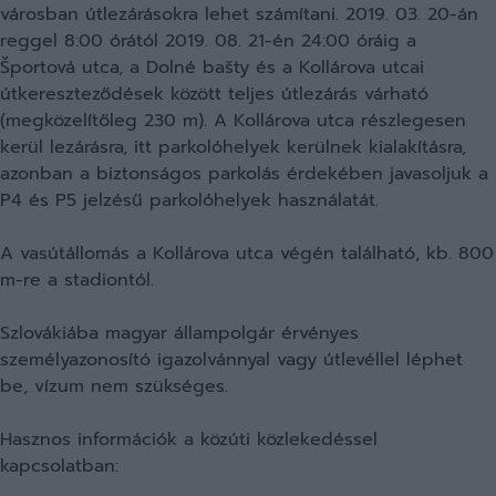
városban útlezárásokra lehet számítani. 2019. 03. 20-án
reggel 8:00 órától 2019. 08. 21-én 24:00 óráig a
Športová utca, a Dolné bašty és a Kollárova utcai
útkereszteződések között teljes útlezárás várható
(megközelítőleg 230 m). A Kollárova utca részlegesen
kerül lezárásra, itt parkolóhelyek kerülnek kialakításra,
azonban a biztonságos parkolás érdekében javasoljuk a
P4 és P5 jelzésű parkolóhelyek használatát.
A vasútállomás a Kollárova utca végén található, kb. 800
m-re a stadiontól.
Szlovákiába magyar állampolgár érvényes
személyazonosító igazolvánnyal vagy útlevéllel léphet
be, vízum nem szükséges.
Hasznos információk a közúti közlekedéssel
kapcsolatban: