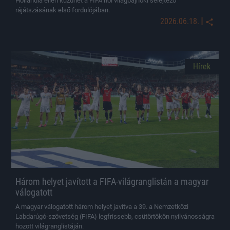
Hollandia ellen küzdhet a FIFA női világbajnoki selejtező
rájátszásának első fordulójában.
|
2026.06.18.
Hírek
Három helyet javított a FIFA-világranglistán a magyar
válogatott
A magyar válogatott három helyet javítva a 39. a Nemzetközi
Labdarúgó-szövetség (FIFA) legfrissebb, csütörtökön nyilvánosságra
hozott világranglistáján.