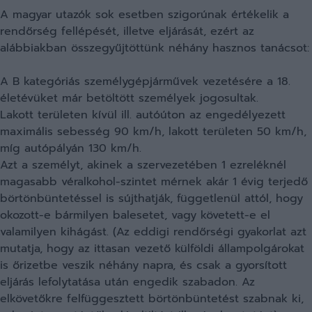
A magyar utazók sok esetben szigorúnak értékelik a
rendőrség fellépését, illetve eljárását, ezért az
alábbiakban összegyűjtöttünk néhány hasznos tanácsot:
A B kategóriás személygépjárművek vezetésére a 18.
életévüket már betöltött személyek jogosultak.
Lakott területen kívül ill. autóúton az engedélyezett
maximális sebesség 90 km/h, lakott területen 50 km/h,
míg autópályán 130 km/h.
Azt a személyt, akinek a szervezetében 1 ezreléknél
magasabb véralkohol-szintet mérnek akár 1 évig terjedő
börtönbüntetéssel is sújthatják, függetlenül attól, hogy
okozott-e bármilyen balesetet, vagy követett-e el
valamilyen kihágást. (Az eddigi rendőrségi gyakorlat azt
mutatja, hogy az ittasan vezető külföldi állampolgárokat
is őrizetbe veszik néhány napra, és csak a gyorsított
eljárás lefolytatása után engedik szabadon. Az
elkövetőkre felfüggesztett börtönbüntetést szabnak ki,