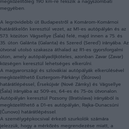
megközelítőleg 190 km-re fekszik a nagyszombati
megyében.
A legrövidebb út Budapestről a Komárom-Komárnoi
határátkelőn keresztül vezet, az M1-es autópályán és az
573. közúton Vágsellye (Šala) felé, majd innen a 75. és
35. úton Galánta (Galanta) és Szered (Sereď) irányába. Az
útvonal utolsó szakasza áthalad az R1-es gyorsforgalmi
úton, amely autópályadíjköteles, azonban Zavar (Zavar)
községen keresztül lehetséges elkerülni.
A magyarországi és szlovákiai autópályák elkerülésével
megközelíthető Esztergom-Párkányi (Štúrovo)
határátlépéssel, Érsekújvár (Nové Zámky) és Vágsellye
(Šala) irányába az 509-es, 64-es és 75-ös útvonalon.
Autópályán keresztül Pozsony (Bratislava) irányából is
megközelíthető a D1-es autópályán, Rajka-Dunacsúni
(Čunovo) határátlépéssel.
A személygépkocsival érkező szurkolók számára
jelezzük, hogy a mérkőzés megrendezése miatt, a