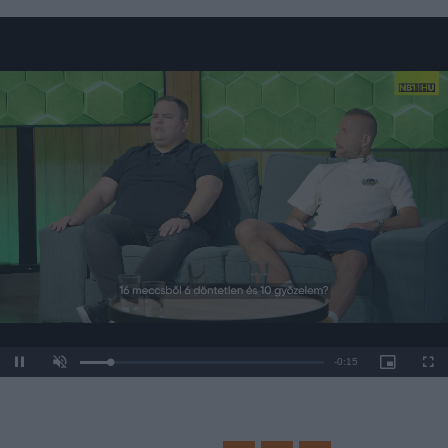
Loaded
:
Unmute
0%