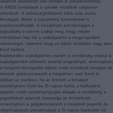
valamint vezetéstől való eltiltást ill. pénzbüntetést).
A KRESZ betartását a szlovák rendőrök szigorúan
ellenőrzik. A sebességtúllépést több száz eurós
bírsággal, illetve a jogosítvány bevonásával is
szankcionálhatják. A kiszabható pénzbírságot a
jogszabály a szerint szabja meg, hogy milyen
mértékben lépi túl a szabálysértő a megengedett
sebességet, valamint hogy ez lakott területen vagy azon
kívül történt.
Közlekedési szabálysértés esetén a rendőrség elveszi a
szabálysértést elkövető vezetői engedélyét, amennyiben
a helyszíni bírságolási eljárás során kiszabott bírságot az
érintett gépkocsivezető a helyszínen nem fizeti ki.
Abban az esetben, ha az érintett a bírságot
személyesen fizeti be 15 napon belül, a befizetést
igazoló csekk szelvény/nyugta alapján a rendőrség a
jogosítványt azonnal visszaadja az érintettnek.
Amennyiben a gépjárművezető a kiszabott jogerős és
végrehajtandó pénzbírságot a 15 napos határidőn túl