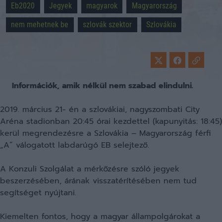
Eb2020
Jegyek
magyarok
Magyarország
nem mehetnek be
szlovák szektor
Szlovákia
Információk, amik nélkül nem szabad elindulni.
2019. március 21- én a szlovákiai, nagyszombati City
Aréna stadionban 20:45 órai kezdettel (kapunyitás: 18:45)
kerül megrendezésre a Szlovákia – Magyarország férfi
„A” válogatott labdarúgó EB selejtező.
A Konzuli Szolgálat a mérkőzésre szóló jegyek
beszerzésében, árának visszatérítésében nem tud
segítséget nyújtani.
Kiemelten fontos, hogy a magyar állampolgárokat a