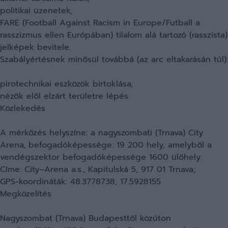
politikai üzenetek,
FARE (Football Against Racism in Europe/Futball a
rasszizmus ellen Európában) tilalom alá tartozó (rasszista)
jelképek bevitele.
Szabályértésnek minősül továbbá (az arc eltakarásán túl):
pirotechnikai eszközök birtoklása,
nézők elől elzárt területre lépés.
Közlekedés
A mérkőzés helyszíne: a nagyszombati (Trnava) City
Arena, befogadóképessége: 19 200 hely, amelyből a
vendégszektor befogadóképessége 1600 ülőhely.
Címe: City–Arena a.s., Kapitulská 5, 917 01 Trnava;
GPS-koordináták: 48.3778738, 17.5928155
Megközelítés
Nagyszombat (Trnava) Budapesttől közúton