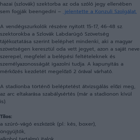
hazai (szlovák) szektorba az oda szóló jegy ellenében
sem fogják beengedni –
jelentette a Konzuli Szolgálat.
A vendégszurkolók részére nyitott 15-17, 46-48 sz.
szektorokba a Szlovák Labdarúgó Szövetség
tájékoztatása szerint beléphet mindenki, aki a magyar
szövetségen keresztül oda vett jegyet, azon a saját neve
szerepel, megfelel a belépési feltételeknek és
személyazonosságát igazolni tudja. A kapunyitás a
mérkőzés kezdetét megelőző 2 órával várható.
A stadionba történő beléptetést átvizsgálás előzi meg,
az arc eltakarása szabálysértés (már a stadionon kívül
is).
Tilos:
a szúró-vágó eszközök (pl.: kés, boxer),
öngyújtók,
alkohol tartalmú italok,