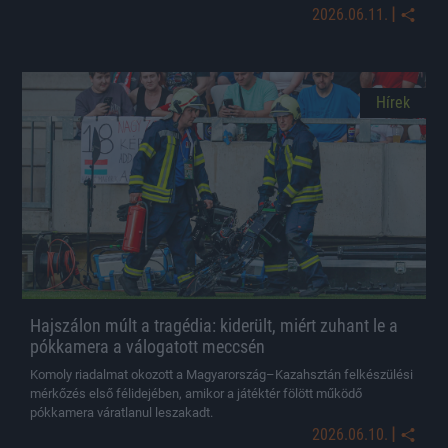
|
2026.06.11.
Hírek
Hajszálon múlt a tragédia: kiderült, miért zuhant le a
pókkamera a válogatott meccsén
Komoly riadalmat okozott a Magyarország–Kazahsztán felkészülési
mérkőzés első félidejében, amikor a játéktér fölött működő
pókkamera váratlanul leszakadt.
|
2026.06.10.