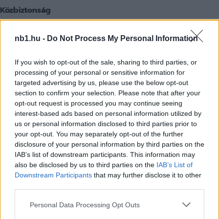
Közbiztonság
Szlovákia közbiztonsága nem tér el a térség többi
nb1.hu -
Do Not Process My Personal Information
országától. A leggyakoribbak a vagyon elleni
bűncselekmények. A külföldi állampolgárok sérelmére
If you wish to opt-out of the sale, sharing to third parties, or
elsősorban lopásokat követnek el, különösen a nagyobb
processing of your personal or sensitive information for
pályaudvarokon és bevásárlóközpontokban. Az esetről
targeted advertising by us, please use the below opt-out
mielőbb rendőrségi jegyzőkönyvet kell felvetetni.
section to confirm your selection. Please note that after your
opt-out request is processed you may continue seeing
interest-based ads based on personal information utilized by
Segélykérő telefonszámok:
us or personal information disclosed to third parties prior to
your opt-out. You may separately opt-out of the further
Általános segélyhívó: 112
disclosure of your personal information by third parties on the
Mentők: 155
IAB’s list of downstream participants. This information may
Rendőrség: 158
also be disclosed by us to third parties on the
IAB’s List of
Tűzoltóság:150
Downstream Participants
that may further disclose it to other
Pénzváltás, fizetés:
third parties.
Please note that this website/app uses one or more Google
Personal Data Processing Opt Outs
Szlovákia hivatalos fizetőeszköze az euró.
services and may gather and store information including but