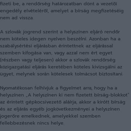
fizeti be, a rendőrség határozatban dönt a vezetői
engedély elvételéről, amelyet a bírság megfizetéséig
nem ad vissza.
A szlovák jogrend szerint a helyszínen eljáró rendőr
nem köteles idegen nyelven beszélni. Azonban ha a
szabálysértési eljárásban érintettnek az eljárással
szemben kifogása van, vagy azzal nem ért egyet
(részben vagy teljesen) akkor a szlovák rendőrség
közigazgatási eljárás keretében köteles kivizsgálni az
ügyet, melynek során kötelesek tolmácsot biztosítani.
Nyomatékosan felhívjuk a figyelmet arra, hogy ha a
helyszínen „A helyszínen ki nem fizetett bírság-blokkot”
az érintett gépkocsivezető aláírja, akkor a kirótt bírság
és az eljárás egyéb jogkövetkezményei a helyszínen
jogerőre emelkednek, amelyekkel szemben
fellebbezésnek nincs helye.