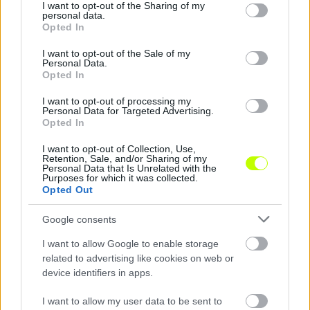
Általánosságban elmondható, hogy Magyarországon
not limited to your visit or usage behaviour. You may click to
I want to opt-out of the Sharing of my
personal data.
kedvezőbb árfolyamon lehet forintért Eurót váltani. Az
grant or deny consent to Google and its third-party tags to
Opted In
országban a legtöbb nemzetközi típusú bankkártyát
use your data for below specified purposes in below Google
consent section.
elfogadják.
I want to opt-out of the Sale of my
Personal Data.
Opted In
Egyéb tudnivalók:
I want to opt-out of processing my
Personal Data for Targeted Advertising.
Az utazási tanácsokról bővebben a Konzuli Szolgálat
Opted In
honlapján olvashat, a következő linken:
I want to opt-out of Collection, Use,
https://konzuliszolgalat.kormany.hu/europa-utazasi-
Retention, Sale, and/or Sharing of my
tanacsok?szlovakia
Personal Data that Is Unrelated with the
Purposes for which it was collected.
Opted Out
Teendők útlevél, személyi igazolvány ellopása,
elvesztése esetén:
Google consents
I want to allow Google to enable storage
Amennyiben ellopják vagy elveszíti útlevelét, személyi
related to advertising like cookies on web or
igazolványát, ezt feltétlenül jelentse be a rendőrségen,
device identifiers in apps.
ahol kérésére kötelesek felvenni egy olyan
jegyzőkönyvet, amelyben szerepel az útlevél, személyi
I want to allow my user data to be sent to