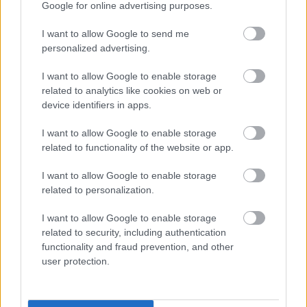
Google for online advertising purposes.
igazolvány ellopásának ill. elvesztésének ténye,
körülményei, személyes adatai.
I want to allow Google to send me
personalized advertising.
Egészségügyi ellátás:
I want to allow Google to enable storage
A közegészségügy, az egészségügy állapota hasonló a
related to analytics like cookies on web or
magyarországihoz. A balesetet szenvedett, illetve
device identifiers in apps.
ellátásra szoruló állampolgárok a vonatkozó uniós
I want to allow Google to enable storage
előírásoknak megfelelően az elvárható egészségügyi
related to functionality of the website or app.
ellátást megkapják. Hangsúlyosan felhívjuk a figyelmet,
hogy az európai biztosítási kártyát az utazást
I want to allow Google to enable storage
megelőzően szükséges beszerezni, ugyanis egy
related to personalization.
esetleges biztosítási eseménynél a kártya hiányában
I want to allow Google to enable storage
jogszerűen kérhetik az ellátás költségeinek
related to security, including authentication
megfizetését, aminek a későbbi magyarországi
functionality and fraud prevention, and other
rendezése problémát okozhat. Az európai
user protection.
egészségbiztosítási kártya birtokában a biztosított
magyar állampolgárok a szlovák állampolgárokkal azonos
feltételek mellett vehetik igénybe a sürgősségi ellátást.