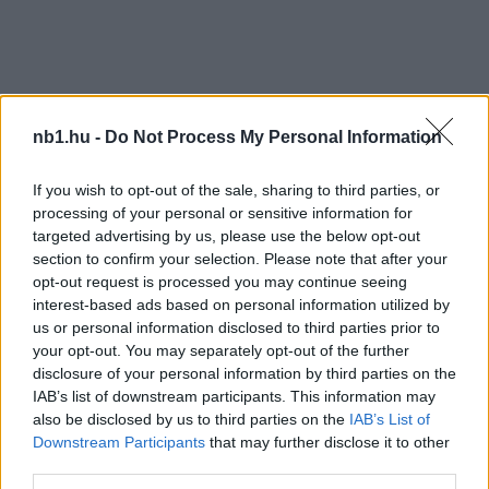
ROMÁN KUPA
nb1.hu -
Do Not Process My Personal Information
DÖNTŐ
Sepsi OSK–Voluntari 2–1 (2–0)
If you wish to opt-out of the sale, sharing to third parties, or
processing of your personal or sensitive information for
Bukarest, Rapid-Giulesti Stadion, 8128 néző.
targeted advertising by us, please use the below opt-out
V:
Coltescu
section to confirm your selection. Please note that after your
Sepsi OSK:
Niczuly – R. Dimitrov, Balasa, Mitrea, A.
opt-out request is processed you may continue seeing
Dumitrescu – Eder González, Paun – Barbut
interest-based ads based on personal information utilized by
(Golofca, 71.), Aganovic (Damascan, 80.), M.
us or personal information disclosed to third parties prior to
Stefanescu (Fülöp I., 84.) – Tudorie (Luckassen,
your opt-out. You may separately opt-out of the further
72.). Vezetőedző: Cristiano Bergodi
disclosure of your personal information by third parties on the
IAB’s list of downstream participants. This information may
FC Voluntari:
Popa – D. Ciobotariu, Tamas, Armas –
also be disclosed by us to third parties on the
IAB’s List of
Ricardinho Miranda (Olawale, 64.), Rata, Droppa,
Downstream Participants
that may further disclose it to other
Hélder Tavares (Fülöp L., a szünetben), Briceag (A.
third parties.
Vlad, a szünetben) – Nemec, Marcelo Lopes