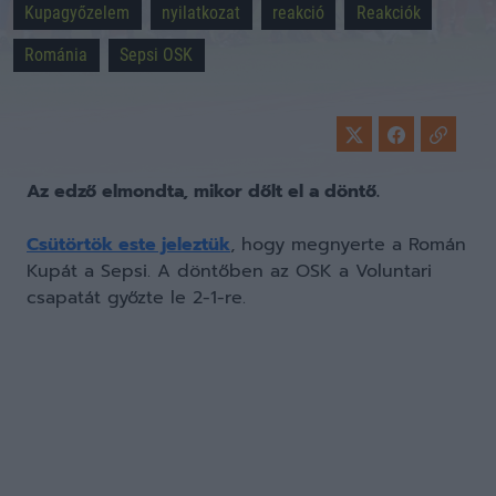
Kupagyőzelem
nyilatkozat
reakció
Reakciók
Románia
Sepsi OSK
Az edző elmondta, mikor dőlt el a döntő.
Csütörtök este jeleztük
, hogy megnyerte a Román
Kupát a Sepsi. A döntőben az OSK a Voluntari
csapatát győzte le 2-1-re.