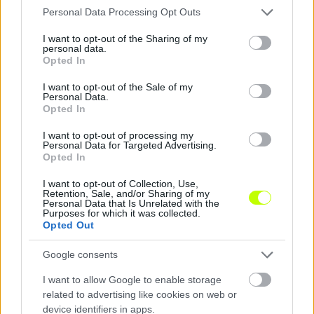
(Merloi, 86.). Vezetőedző: Liviu Ciobotariu
Please note that this website/app uses one or more Google
Personal Data Processing Opt Outs
services and may gather and store information including but
Gólszerző:
M. Stefanescu (22., 38.), ill. A. Dumitrescu
not limited to your visit or usage behaviour. You may click to
I want to opt-out of the Sharing of my
(90+5. – öngól)
personal data.
grant or deny consent to Google and its third-party tags to
Opted In
use your data for below specified purposes in below Google
consent section.
I want to opt-out of the Sale of my
Personal Data.
Opted In
I want to opt-out of processing my
Personal Data for Targeted Advertising.
Opted In
I want to opt-out of Collection, Use,
Retention, Sale, and/or Sharing of my
Personal Data that Is Unrelated with the
Purposes for which it was collected.
Opted Out
Google consents
I want to allow Google to enable storage
related to advertising like cookies on web or
device identifiers in apps.
Remaining
-
0:14