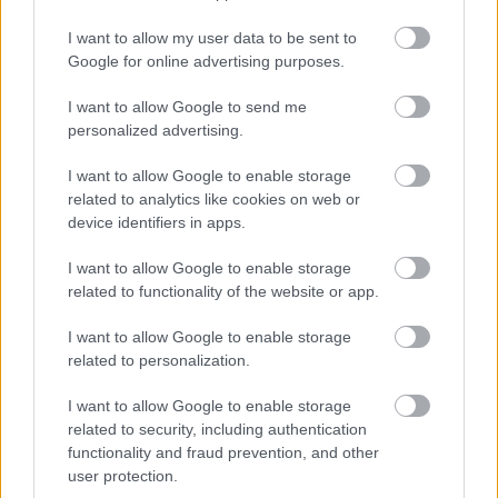
Loaded
:
Pause
Unmute
Picture-
Full
0%
in-
Picture
Time
I want to allow my user data to be sent to
Szöveg forrása: Sepsi OSK/Facebook
Google for online advertising purposes.
I want to allow Google to send me
personalized advertising.
Megosztás:
I want to allow Google to enable storage
related to analytics like cookies on web or
device identifiers in apps.
KAPCSOLÓDÓ HÍREK
I want to allow Google to enable storage
related to functionality of the website or app.
Hírek
I want to allow Google to enable storage
related to personalization.
I want to allow Google to enable storage
related to security, including authentication
functionality and fraud prevention, and other
user protection.