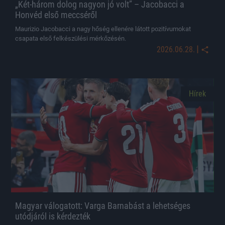
„Két-három dolog nagyon jó volt” – Jacobacci a
Honvéd első meccséről
Maurizio Jacobacci a nagy hőség ellenére látott pozitívumokat
csapata első felkészülési mérkőzésén.
|
2026.06.28.
Hírek
Magyar válogatott: Varga Barnabást a lehetséges
utódjáról is kérdezték