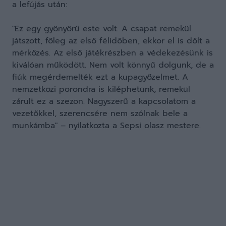
a lefújás után:
"Ez egy gyönyörű este volt. A csapat remekül
játszott, főleg az első félidőben, ekkor el is dőlt a
mérkőzés. Az első játékrészben a védekezésünk is
kiválóan működött. Nem volt könnyű dolgunk, de a
fiúk megérdemelték ezt a kupagyőzelmet. A
nemzetközi porondra is kiléphetünk, remekül
zárult ez a szezon. Nagyszerű a kapcsolatom a
vezetőkkel, szerencsére nem szólnak bele a
munkámba" – nyilatkozta a Sepsi olasz mestere.