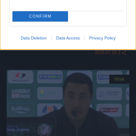
CONFIRM
Megszűnhetnek a magyar támogatások, drámai
bejelentést tett a Sepsi tulajdonosa
A Sepsi akadémiája eddig évente több mint kétmillió euró magyar
Data Deletion
Data Access
Privacy Policy
támogatást kapott, miközben az első csapat fenntartása további 3-4
millió euróba kerül.
|
2026.07.20.
Hírek