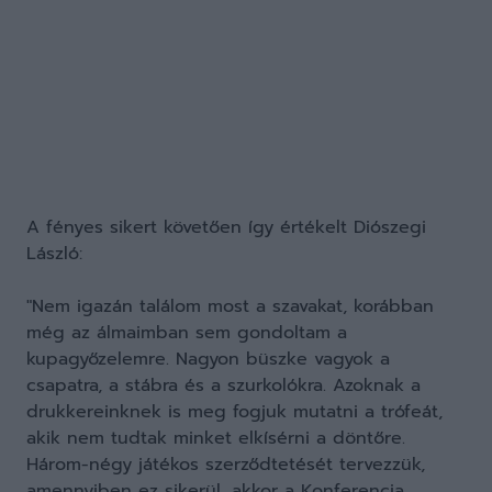
A fényes sikert követően így értékelt Diószegi
László:
"Nem igazán találom most a szavakat, korábban
még az álmaimban sem gondoltam a
kupagyőzelemre. Nagyon büszke vagyok a
csapatra, a stábra és a szurkolókra. Azoknak a
drukkereinknek is meg fogjuk mutatni a trófeát,
akik nem tudtak minket elkísérni a döntőre.
Három-négy játékos szerződtetését tervezzük,
amennyiben ez sikerül, akkor a Konferencia