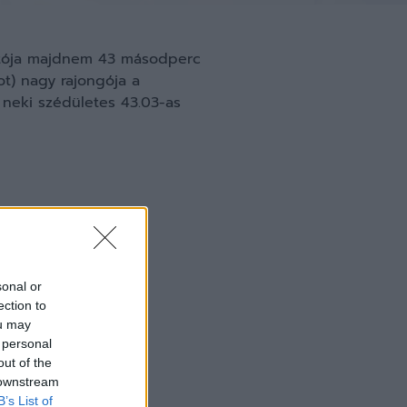
artója majdnem 43 másodperc
ot) nagy rajongója a
 neki szédületes 43.03-as
sonal or
ection to
ou may
 personal
out of the
 downstream
B’s List of