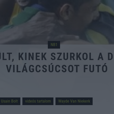
NB1
ÜLT, KINEK SZURKOL A
VILÁGCSÚCSOT FUTÓ
Usain Bolt
videós tartalom
Wayde Van Niekerk