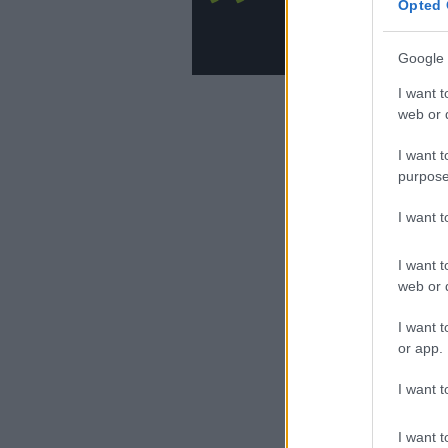
400m final.
#
Opted 
— Stephen Ne
Google 
I want t
web or d
I want t
purpose
I want 
I want t
web or d
I want t
or app.
I want t
I want t