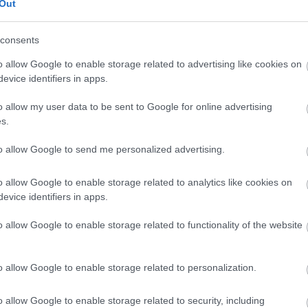
Rio2016
pic.twitter.com/GJIaMLGzIZ
Out
lson (@Stephen__Nelson)
2016. augusz
consents
o allow Google to enable storage related to advertising like cookies on
evice identifiers in apps.
o allow my user data to be sent to Google for online advertising
s.
to allow Google to send me personalized advertising.
o allow Google to enable storage related to analytics like cookies on
evice identifiers in apps.
o allow Google to enable storage related to functionality of the website
o allow Google to enable storage related to personalization.
o allow Google to enable storage related to security, including
Loaded
: