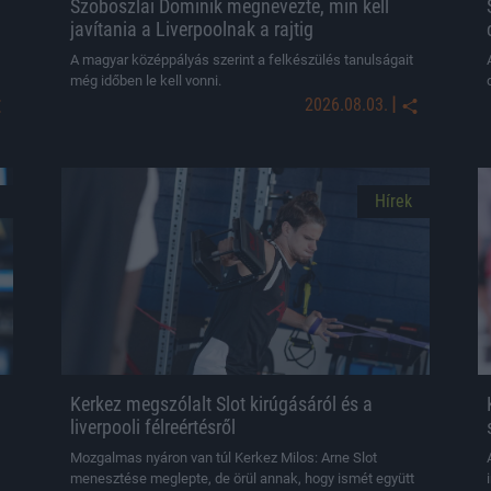
Szoboszlai Dominik megnevezte, min kell
javítania a Liverpoolnak a rajtig
A magyar középpályás szerint a felkészülés tanulságait
még időben le kell vonni.
|
2026.08.03.
Hírek
Kerkez megszólalt Slot kirúgásáról és a
liverpooli félreértésről
Mozgalmas nyáron van túl Kerkez Milos: Arne Slot
menesztése meglepte, de örül annak, hogy ismét együtt