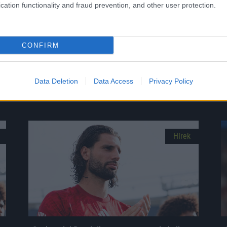
Unmute
cation functionality and fraud prevention, and other user protection.
0%
CONFIRM
Megosztás:
Data Deletion
Data Access
Privacy Policy
KAPCSOLÓDÓ HÍREK
Hírek