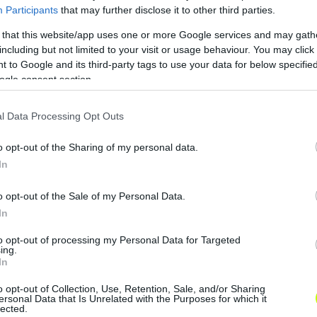
Participants
that may further disclose it to other third parties.
 that this website/app uses one or more Google services and may gath
including but not limited to your visit or usage behaviour. You may click 
 to Google and its third-party tags to use your data for below specifi
ogle consent section.
l Data Processing Opt Outs
s mutatja – nem mellesleg Usain Bolt, aki az egyik legjob
o opt-out of the Sharing of my personal data.
In
o opt-out of the Sale of my Personal Data.
In
to opt-out of processing my Personal Data for Targeted
ing.
In
reaction to Wayde van Niekerk’s WR 43
o opt-out of Collection, Use, Retention, Sale, and/or Sharing
ersonal Data that Is Unrelated with the Purposes for which it
lected.