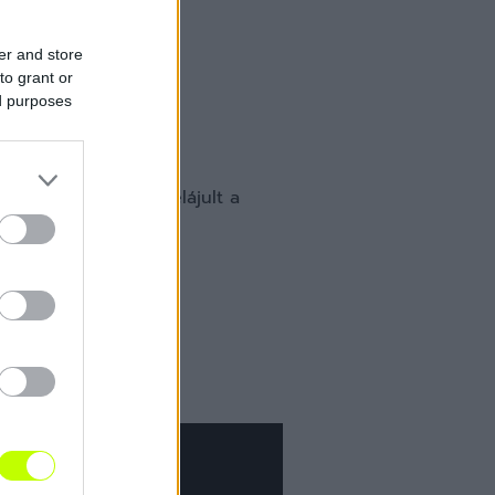
er and store
to grant or
ed purposes
b barátja, majdnem elájult a
.03 in the