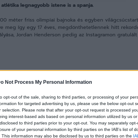
 atlétika legnagyobb istene is a spanja.
400 méter friss olimpiai bajnoka és egyben világcsúcst
ntve meg így egy 17 éves, megdönthetetlennek hitt rekord
ályása, Jordan Henderson pedig az Instagramon gratulált
o Not Process My Personal Information
to opt-out of the sale, sharing to third parties, or processing of your per
formation for targeted advertising by us, please use the below opt-out s
r selection. Please note that after your opt-out request is processed y
eing interest-based ads based on personal information utilized by us or
disclosed to third parties prior to your opt-out. You may separately opt-
losure of your personal information by third parties on the IAB’s list of
. This information may also be disclosed by us to third parties on the
IA