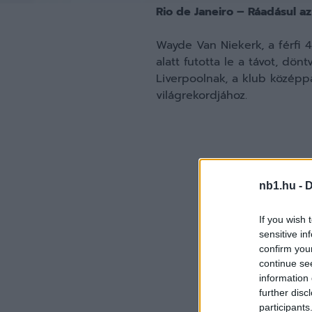
Rio de Janeiro – Ráadásul az
Wayde Van Niekerk, a férfi 
alatt futotta le a távot, dö
Liverpoolnak, a klub középp
világrekordjához.
nb1.hu -
D
If you wish 
sensitive in
confirm you
continue se
information 
further disc
participants