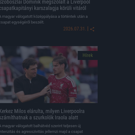
Szoboszlai Dominik megszólalt a Liverpool
csapatkapitányi karszalagja körüli vitáról
A magyar válogatott középpályása a történtek után a
csapat egységéről beszélt.
|
2026.07.31.
Hírek
Kerkez Milos elárulta, milyen Liverpoolra
számíthatnak a szurkolók Iraola alatt
A magyar válogatott balhátvéd szerint teljesen új
intenzitás és agresszivitás jellemzi majd a csapat