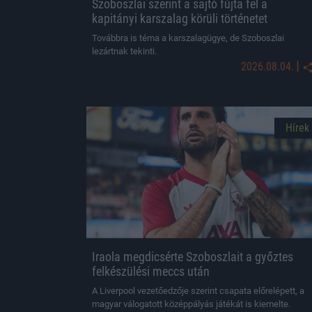
Szoboszlai szerint a sajtó fújta fel a
kapitányi karszalag körüli történetet
Továbbra is téma a karszalagügye, de Szoboszlai
lezártnak tekinti.
|
2026.08.04.
Hírek
Iraola megdicsérte Szoboszlait a győztes
felkészülési meccs után
A Liverpool vezetőedzője szerint csapata előrelépett, a
magyar válogatott középpályás játékát is kiemelte.