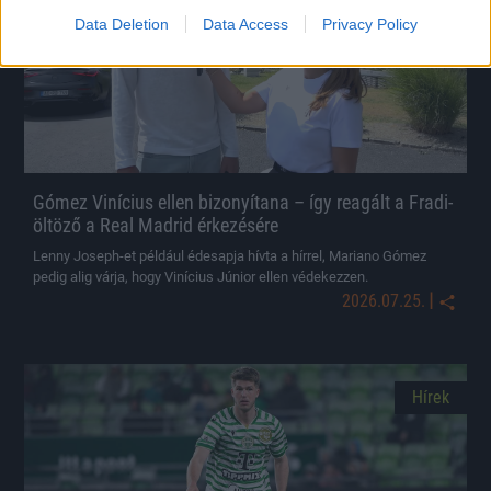
Data Deletion
Data Access
Privacy Policy
Gómez Vinícius ellen bizonyítana – így reagált a Fradi-
öltöző a Real Madrid érkezésére
Lenny Joseph-et például édesapja hívta a hírrel, Mariano Gómez
pedig alig várja, hogy Vinícius Júnior ellen védekezzen.
|
2026.07.25.
Hírek