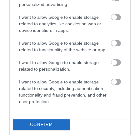
Hírek
personalized advertising.
I want to allow Google to enable storage
related to analytics like cookies on web or
device identifiers in apps.
I want to allow Google to enable storage
related to functionality of the website or app.
I want to allow Google to enable storage
related to personalization.
Nagy bejelentést tett a Fradi a Real Madrid elleni
mérkőzés előtt
I want to allow Google to enable storage
Újabb szurkolók előtt nyílt meg a lehetőség, hogy a helyszínen lássák
related to security, including authentication
az FTC és a Real Madrid augusztus 8-i felkészülési mérkőzését.
functionality and fraud prevention, and other
|
2026.07.29.
user protection.
CONFIRM
Hírek