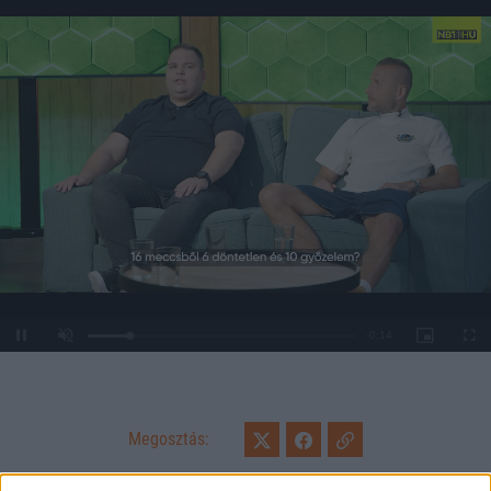
Loaded
:
Unmute
0%
Megosztás: