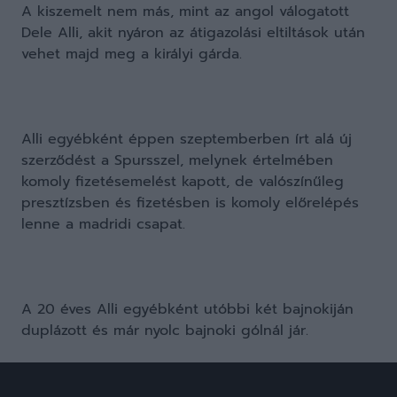
A kiszemelt nem más, mint az angol válogatott
Dele Alli, akit nyáron az átigazolási eltiltások után
vehet majd meg a királyi gárda.
Alli egyébként éppen szeptemberben írt alá új
szerződést a Spursszel, melynek értelmében
komoly fizetésemelést kapott, de valószínűleg
presztízsben és fizetésben is komoly előrelépés
lenne a madridi csapat.
A 20 éves Alli egyébként utóbbi két bajnokiján
duplázott és már nyolc bajnoki gólnál jár.