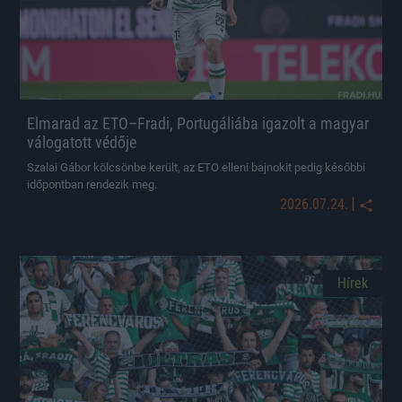
Elmarad az ETO–Fradi, Portugáliába igazolt a magyar
válogatott védője
Szalai Gábor kölcsönbe került, az ETO elleni bajnokit pedig későbbi
időpontban rendezik meg.
|
2026.07.24.
Hírek