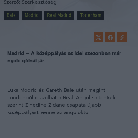
Szerző:
Szerkesztőség
Bale
Modric
Real Madrid
Tottenham
Madrid – A középpályás az idei szezonban már
nyolc gólnál jár.
Luka Modric és Gareth Bale után megint
Londonból igazolhat a Real. Angol sajtóhírek
szerint Zinedine Zidane csapata újabb
középpályást venne az angoloktól.