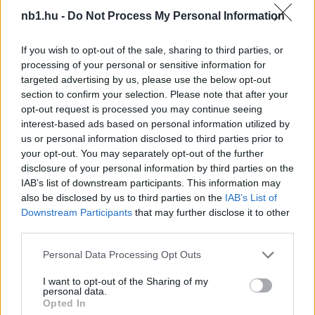
KAPCSOLÓDÓ HÍREK
nb1.hu -
Do Not Process My Personal Information
If you wish to opt-out of the sale, sharing to third parties, or
processing of your personal or sensitive information for
Hírek
targeted advertising by us, please use the below opt-out
section to confirm your selection. Please note that after your
opt-out request is processed you may continue seeing
interest-based ads based on personal information utilized by
us or personal information disclosed to third parties prior to
your opt-out. You may separately opt-out of the further
disclosure of your personal information by third parties on the
IAB’s list of downstream participants. This information may
also be disclosed by us to third parties on the
IAB’s List of
Downstream Participants
that may further disclose it to other
Megizzasztotta a Real Madridot a Fradi, de a bravúr
third parties.
elmaradt
Please note that this website/app uses one or more Google
Personal Data Processing Opt Outs
Borbély Balázs csapata 2-1-es vereséget szenvedett a szombati
services and may gather and store information including but
blancók elleni felkészülési mérkőzésen.
not limited to your visit or usage behaviour. You may click to
I want to opt-out of the Sharing of my
|
2026.08.08.
personal data.
grant or deny consent to Google and its third-party tags to
Opted In
use your data for below specified purposes in below Google