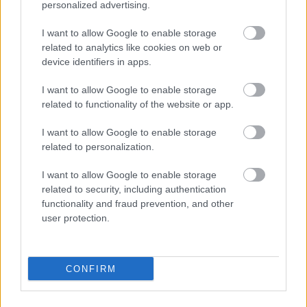
personalized advertising.
Hírek
I want to allow Google to enable storage
related to analytics like cookies on web or
device identifiers in apps.
I want to allow Google to enable storage
related to functionality of the website or app.
I want to allow Google to enable storage
related to personalization.
I want to allow Google to enable storage
Németh duplájával simán nyert a Puskás Debrecenben
related to security, including authentication
A fiatal magyar támadó már az első mérkőzésen megrúgta tavalyi
functionality and fraud prevention, and other
góltermését.
user protection.
|
2026.07.26.
CONFIRM
Hírek