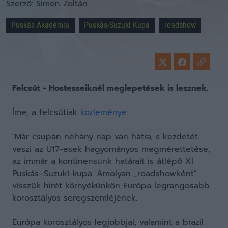
Szerző:
Simon Zoltán
Puskás Akadémia
Puskás-Suzuki Kupa
roadshow
Felcsút - Hostesseiknél meglepetések is lesznek.
Íme, a felcsútiak
közleménye
:
"Már csupán néhány nap van hátra, s kezdetét
veszi az U17-esek hagyományos megmérettetése,
az immár a kontinensünk határait is átlépő XI.
Puskás–Suzuki-kupa. Amolyan „roadshowként”
visszük hírét környékünkön Európa legrangosabb
korosztályos seregszemléjének.
Európa korosztályos legjobbjai, valamint a brazil