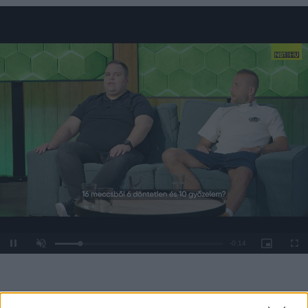
Loaded
:
Unmute
0%