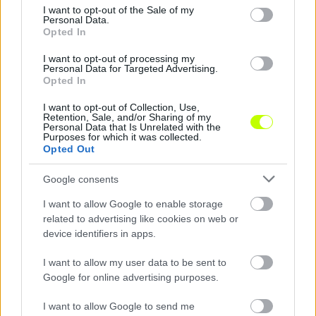
consent section.
|
2026.08.01.
I want to opt-out of the Sale of my
Personal Data.
Opted In
I want to opt-out of processing my
Personal Data for Targeted Advertising.
Hírek
Opted In
I want to opt-out of Collection, Use,
Retention, Sale, and/or Sharing of my
Personal Data that Is Unrelated with the
Purposes for which it was collected.
Opted Out
Google consents
I want to allow Google to enable storage
related to advertising like cookies on web or
Emberelőny, VAR: Felcsúton nyert a Kisvárda
device identifiers in apps.
Ésik Ákos újra lecsapott, a vendégcsapat pedig veretlen maradt az
I want to allow my user data to be sent to
NB I-ben.
|
Google for online advertising purposes.
2026.07.31.
I want to allow Google to send me