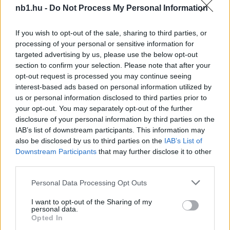
Megosztás:
nb1.hu -
Do Not Process My Personal Information
KAPCSOLÓDÓ HÍREK
If you wish to opt-out of the sale, sharing to third parties, or
processing of your personal or sensitive information for
targeted advertising by us, please use the below opt-out
section to confirm your selection. Please note that after your
opt-out request is processed you may continue seeing
Hírek
interest-based ads based on personal information utilized by
us or personal information disclosed to third parties prior to
your opt-out. You may separately opt-out of the further
disclosure of your personal information by third parties on the
IAB’s list of downstream participants. This information may
also be disclosed by us to third parties on the
IAB’s List of
Downstream Participants
that may further disclose it to other
third parties.
Please note that this website/app uses one or more Google
Personal Data Processing Opt Outs
Supka Attila megemelte kalapját csapata előtt, Babó
services and may gather and store information including but
Levente bizakodó maradt a vereség után
not limited to your visit or usage behaviour. You may click to
I want to opt-out of the Sharing of my
personal data.
grant or deny consent to Google and its third-party tags to
A lefújás után mindkét vezetőedző értékelte a látottakat, de
Opted In
use your data for below specified purposes in below Google
megszólaltak a játékosok is.