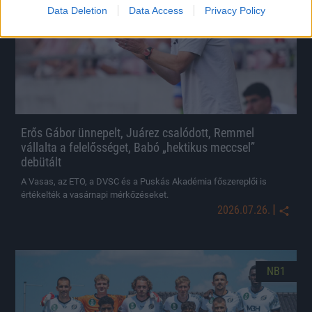
Data Deletion
Data Access
Privacy Policy
Erős Gábor ünnepelt, Juárez csalódott, Remmel
vállalta a felelősséget, Babó „hektikus meccsel”
debütált
A Vasas, az ETO, a DVSC és a Puskás Akadémia főszereplői is
értékelték a vasárnapi mérkőzéseket.
|
2026.07.26.
NB1