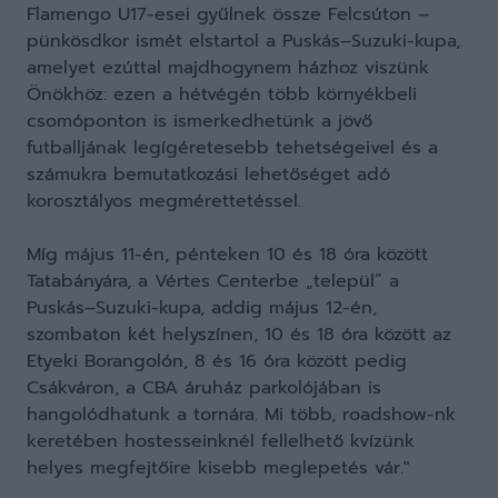
Flamengo U17-esei gyűlnek össze Felcsúton –
pünkösdkor ismét elstartol a Puskás–Suzuki-kupa,
amelyet ezúttal majdhogynem házhoz viszünk
Önökhöz: ezen a hétvégén több környékbeli
csomóponton is ismerkedhetünk a jövő
futballjának legígéretesebb tehetségeivel és a
számukra bemutatkozási lehetőséget adó
korosztályos megmérettetéssel.
Míg május 11-én, pénteken 10 és 18 óra között
Tatabányára, a Vértes Centerbe „települ” a
Puskás–Suzuki-kupa, addig május 12-én,
szombaton két helyszínen, 10 és 18 óra között az
Etyeki Borangolón, 8 és 16 óra között pedig
Csákváron, a CBA áruház parkolójában is
hangolódhatunk a tornára. Mi több, roadshow-nk
keretében hostesseinknél fellelhető kvízünk
helyes megfejtőire kisebb meglepetés vár."