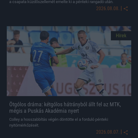
a csapata küzdőszellemét emelte ki a pénteki rangadó után.
|
2026.08.08.
Hírek
Ötgólos dráma: kétgólos hátrányból állt fel az MTK,
mégis a Puskás Akadémia nyert
Colley a hosszabbítás végén döntötte el a forduló pénteki
nyitómérkőzését.
|
2026.08.07.