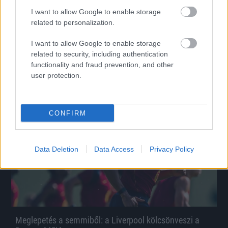
I want to allow Google to enable storage
Hosszabbított a Honvéd külföldre vágyó fiatal
related to personalization.
tehetsége
Három évvel hosszabbított a Kispest-Honvéddal a mindössze 17
I want to allow Google to enable storage
éves Kovács Erik, aki már 16 évesen bemutatkozott az első
related to security, including authentication
csapatban.
functionality and fraud prevention, and other
|
2026.08.08.
user protection.
Hírek
CONFIRM
Data Deletion
Data Access
Privacy Policy
Meglepetés a semmiből: a Liverpool kölcsönveszi a