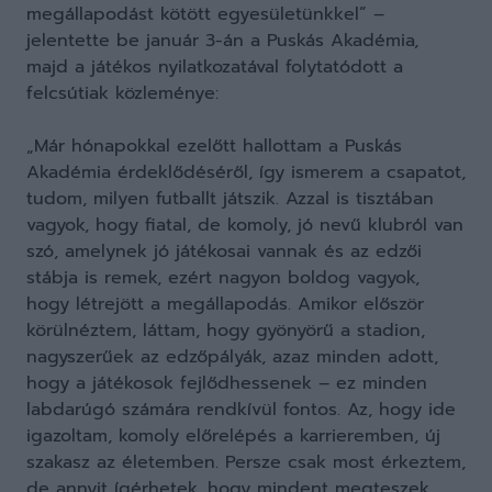
megállapodást kötött egyesületünkkel” –
jelentette be január 3-án a Puskás Akadémia,
majd a játékos nyilatkozatával folytatódott a
felcsútiak közleménye:
„Már hónapokkal ezelőtt hallottam a Puskás
Akadémia érdeklődéséről, így ismerem a csapatot,
tudom, milyen futballt játszik. Azzal is tisztában
vagyok, hogy fiatal, de komoly, jó nevű klubról van
szó, amelynek jó játékosai vannak és az edzői
stábja is remek, ezért nagyon boldog vagyok,
hogy létrejött a megállapodás. Amikor először
körülnéztem, láttam, hogy gyönyörű a stadion,
nagyszerűek az edzőpályák, azaz minden adott,
hogy a játékosok fejlődhessenek – ez minden
labdarúgó számára rendkívül fontos. Az, hogy ide
igazoltam, komoly előrelépés a karrieremben, új
szakasz az életemben. Persze csak most érkeztem,
de annyit ígérhetek, hogy mindent megteszek