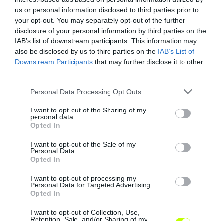
biztos, hogy az elmúlt két évben stabil
us or personal information disclosed to third parties prior to
alapembere volt a csapatának, (egyébként
your opt-out. You may separately opt-out of the further
védekező középpályást is tud játszani), a védők
disclosure of your personal information by third parties on the
közül az egyik leggőlerősebb volt Ukrajnában.
IAB’s list of downstream participants. This information may
also be disclosed by us to third parties on the
IAB’s List of
Downstream Participants
that may further disclose it to other
third parties.
Please note that this website/app uses one or more Google
Personal Data Processing Opt Outs
services and may gather and store information including but
not limited to your visit or usage behaviour. You may click to
I want to opt-out of the Sharing of my
personal data.
grant or deny consent to Google and its third-party tags to
Opted In
use your data for below specified purposes in below Google
consent section.
I want to opt-out of the Sale of my
Personal Data.
Opted In
I want to opt-out of processing my
Personal Data for Targeted Advertising.
Opted In
I want to opt-out of Collection, Use,
Retention, Sale, and/or Sharing of my