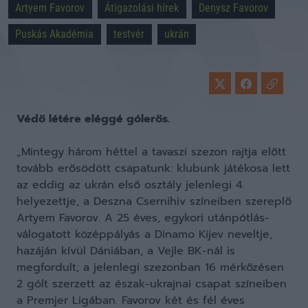
Artyem Favorov
Átigazolási hírek
Denysz Favorov
Puskás Akadémia
testvér
ukrán
Védő létére eléggé gólerős.
„Mintegy három héttel a tavaszi szezon rajtja előtt
tovább erősödött csapatunk: klubunk játékosa lett
az eddig az ukrán első osztály jelenlegi 4.
helyezettje, a Deszna Csernihiv színeiben szereplő
Artyem Favorov. A 25 éves, egykori utánpótlás-
válogatott középpályás a Dinamo Kijev neveltje,
hazáján kívül Dániában, a Vejle BK-nál is
megfordult; a jelenlegi szezonban 16 mérkőzésen
2 gólt szerzett az észak-ukrajnai csapat színeiben
a Premjer Ligában. Favorov két és fél éves