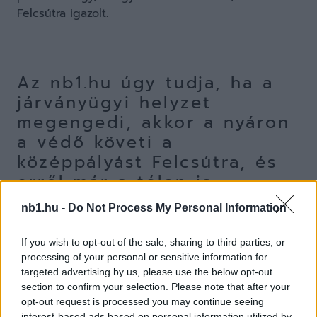
Felcsútra igazolt.
Az nb1.hu úgy tudja, ha a
járványügyi helyzet
megengedi, akkor a nyáron
a védő követi a
középpályást Felcsútra, és
erről már a télen is
egyeztettek a felek.
nb1.hu -
Do Not Process My Personal Information
If you wish to opt-out of the sale, sharing to third parties, or
processing of your personal or sensitive information for
Ő is a Dinamo Kijev neveltje, a statisztikai adatait
targeted advertising by us, please use the below opt-out
azért nem közöljük, mert ahány felület, annyiféle
section to confirm your selection. Please note that after your
opt-out request is processed you may continue seeing
mutatók szerepelnek a neve után. Az viszont
interest-based ads based on personal information utilized by