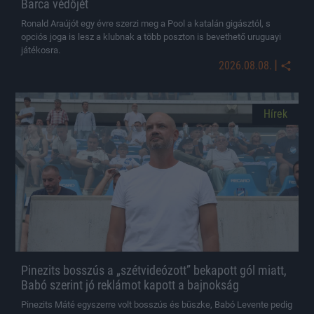
Barca védőjét
Ronald Araújót egy évre szerzi meg a Pool a katalán gigásztól, s
opciós joga is lesz a klubnak a több poszton is bevethető uruguayi
játékosra.
|
2026.08.08.
Hírek
Pinezits bosszús a „szétvideózott” bekapott gól miatt,
Babó szerint jó reklámot kapott a bajnokság
Pinezits Máté egyszerre volt bosszús és büszke, Babó Levente pedig