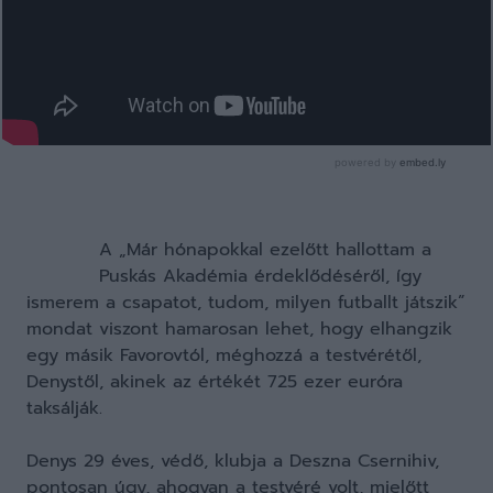
A „Már hónapokkal ezelőtt hallottam a
Puskás Akadémia érdeklődéséről, így
ismerem a csapatot, tudom, milyen futballt játszik”
mondat viszont hamarosan lehet, hogy elhangzik
egy másik Favorovtól, méghozzá a testvérétől,
Denystől, akinek az értékét 725 ezer euróra
taksálják.
Denys 29 éves, védő, klubja a Deszna Csernihiv,
pontosan úgy, ahogyan a testvéré volt, mielőtt