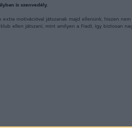
lyban is szenvedély.
 extra motivációval játszanak majd ellenünk, hiszen ne
lub ellen játszani, mint amilyen a Fradi, így biztosan n