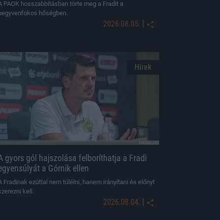
A PAOK hosszabbításban törte meg a Fradit a
negyvenfokos hőségben.
|
2026.08.05.
Hírek
A gyors gól hajszolása felboríthatja a Fradi
egyensúlyát a Górnik ellen
A Fradinak ezúttal nem túlélni, hanem irányítani és előnyt
szerezni kell.
|
2026.08.04.