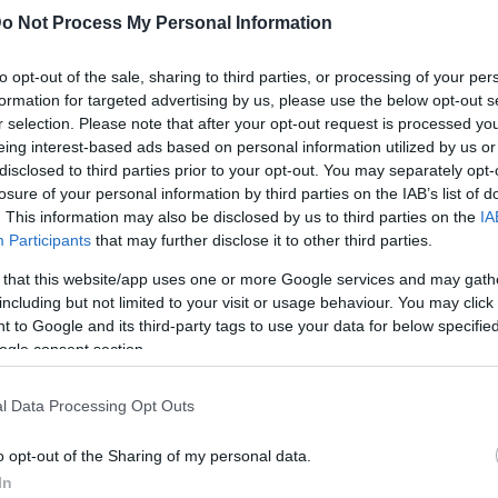
o Not Process My Personal Information
to opt-out of the sale, sharing to third parties, or processing of your per
formation for targeted advertising by us, please use the below opt-out s
r selection. Please note that after your opt-out request is processed y
eing interest-based ads based on personal information utilized by us or
disclosed to third parties prior to your opt-out. You may separately opt-
losure of your personal information by third parties on the IAB’s list of
. This information may also be disclosed by us to third parties on the
IA
Participants
that may further disclose it to other third parties.
Peter Stöger, az FTC vezetőedzője, aki az idézettet a holn
 that this website/app uses one or more Google services and may gath
mondta.
including but not limited to your visit or usage behaviour. You may click 
 to Google and its third-party tags to use your data for below specifi
aza van, de arról sem szabad elfelejteni, hogy Magyaro
ogle consent section.
fontosabb meccse a legeredményesebb és legnépszerűbb g
kosnak és bizony a szurkoló számára is.
l Data Processing Opt Outs
yú csapat híveiről van szó.
o opt-out of the Sharing of my personal data.
In