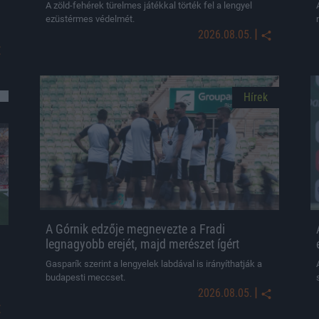
A zöld-fehérek türelmes játékkal törték fel a lengyel
ezüstérmes védelmét.
|
2026.08.05.
Hírek
A Górnik edzője megnevezte a Fradi
legnagyobb erejét, majd merészet ígért
Gasparík szerint a lengyelek labdával is irányíthatják a
budapesti meccset.
|
2026.08.05.