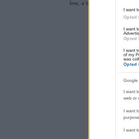
Íme, a bizonyíték a szerdán
I want t
Opted 
I want 
Advertis
Opted 
I want t
of my P
was col
Opted 
Google 
I want t
web or d
I want t
purpose
I want 