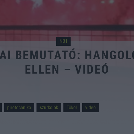
NB1
AI BEMUTATÓ: HANGOL
ELLEN – VIDEÓ
pirotechnika
szurkolók
Tököl
videó