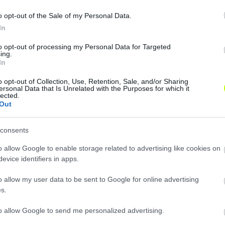
 13.30-kor kezdődő mérkőzéssel kapcsolatban:
o opt-out of the Sale of my Personal Data.
In
to opt-out of processing my Personal Data for Targeted
ing.
In
o opt-out of Collection, Use, Retention, Sale, and/or Sharing
ersonal Data that Is Unrelated with the Purposes for which it
lected.
Out
consents
o allow Google to enable storage related to advertising like cookies on
evice identifiers in apps.
o allow my user data to be sent to Google for online advertising
s.
to allow Google to send me personalized advertising.