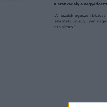
A szenvedély a negyedosztá
„A hazaiak egészen biztosan
lehetőségük egy ilyen nagy k
a találkozó.”