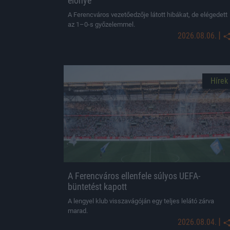
előnye
A Ferencváros vezetőedzője látott hibákat, de elégedett
az 1–0-s győzelemmel.
|
2026.08.06.
Hírek
A Ferencváros ellenfele súlyos UEFA-
büntetést kapott
A lengyel klub visszavágóján egy teljes lelátó zárva
marad.
|
2026.08.04.