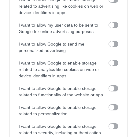
related to advertising like cookies on web or
device identifiers in apps.
I want to allow my user data to be sent to
Google for online advertising purposes.
I want to allow Google to send me
personalized advertising.
I want to allow Google to enable storage
Meglepetés a semmiből: a Liverpool kölcsönveszi a
related to analytics like cookies on web or
Barca védőjét
device identifiers in apps.
Ronald Araújót egy évre szerzi meg a Pool a katalán gigásztól, s
opciós joga is lesz a klubnak a több poszton is bevethető uruguayi
I want to allow Google to enable storage
játékosra.
related to functionality of the website or app.
|
2026.08.08.
I want to allow Google to enable storage
related to personalization.
Hírek
I want to allow Google to enable storage
related to security, including authentication