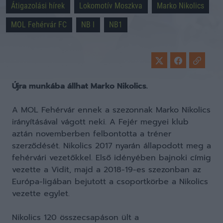
Átigazolási hírek
Lokomotív Moszkva
Marko Nikolics
MOL Fehérvár FC
NB I
NB1
Újra munkába állhat Marko Nikolics.
A MOL Fehérvár ennek a szezonnak Marko Nikolics
irányításával vágott neki. A Fejér megyei klub
aztán novemberben felbontotta a tréner
szerződését. Nikolics 2017 nyarán állapodott meg a
fehérvári vezetőkkel. Első idényében bajnoki címig
vezette a Vidit, majd a 2018-19-es szezonban az
Európa-ligában bejutott a csoportkörbe a Nikolics
vezette egylet.
Nikolics 120 összecsapáson ült a