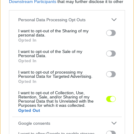
Downstream Participants
that may further disclose it to other
third parties.
Hírek
Please note that this website/app uses one or more Google
Personal Data Processing Opt Outs
services and may gather and store information including but
not limited to your visit or usage behaviour. You may click to
I want to opt-out of the Sharing of my
personal data.
grant or deny consent to Google and its third-party tags to
Opted In
use your data for below specified purposes in below Google
consent section.
I want to opt-out of the Sale of my
Personal Data.
Opted In
I want to opt-out of processing my
Personal Data for Targeted Advertising.
Hosszabbított a Honvéd külföldre vágyó fiatal
Opted In
tehetsége
Három évvel hosszabbított a Kispest-Honvéddal a mindössze 17
I want to opt-out of Collection, Use,
Retention, Sale, and/or Sharing of my
éves Kovács Erik, aki már 16 évesen bemutatkozott az első
Personal Data that Is Unrelated with the
csapatban.
Purposes for which it was collected.
|
2026.08.08.
Opted Out
Google consents
Hírek
I want to allow Google to enable storage