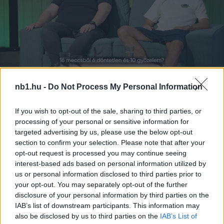
nb1.hu -
Do Not Process My Personal Information
Remaining
-
0:14
Loaded
:
Pause
Unmute
Picture-
Full
0%
in-
Picture
If you wish to opt-out of the sale, sharing to third parties, or
Time
Szöveg forrása: molfehervarfc.hu
processing of your personal or sensitive information for
targeted advertising by us, please use the below opt-out
section to confirm your selection. Please note that after your
opt-out request is processed you may continue seeing
interest-based ads based on personal information utilized by
Megosztás:
us or personal information disclosed to third parties prior to
your opt-out. You may separately opt-out of the further
disclosure of your personal information by third parties on the
KAPCSOLÓDÓ HÍREK
IAB’s list of downstream participants. This information may
also be disclosed by us to third parties on the
IAB’s List of