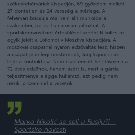
székesfehérváriak kispadján, 69 győzelem mellett
27 döntetlen és 24 vereség a mérlege. A
fehérvári búcsúja óta nem állt munkába a
szakember, de ez hamarosan változhat. A
sportskenovosti.net értesülései szerint Nikolics az
egyik jelölt a Lokomotiv Moszkva kispadjára. A
moszkvai csapatnál nyáron edzőváltás lesz, hiszen
a csapat jelenlegi mesterének, Jurij Szjominnak
lejár a kontraktusa. Nem csak emiatt kell távoznia a
72 éves edzőnek, hanem azért is, mert a gárda
teljesítménye eléggé hullámzó, ezt pedig nem
nézik jó szemmel a vezetők.
Marko Nikolić se seli u Rusiju?! –
Sportske novosti