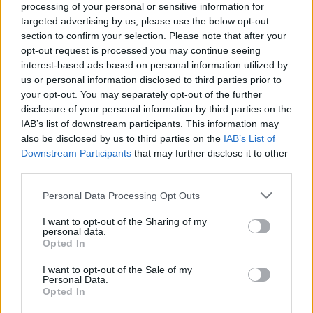
processing of your personal or sensitive information for
targeted advertising by us, please use the below opt-out
section to confirm your selection. Please note that after your
opt-out request is processed you may continue seeing
interest-based ads based on personal information utilized by
us or personal information disclosed to third parties prior to
your opt-out. You may separately opt-out of the further
disclosure of your personal information by third parties on the
Pazar gólokkal nyert Kisvárdán és állt élre az Újpest
IAB’s list of downstream participants. This information may
Szélesi Zoltán együttese négy remekbe szabott találattal vitte el
also be disclosed by us to third parties on the
IAB’s List of
mindhárom pontot a Várkerti Stadionból.
Downstream Participants
that may further disclose it to other
|
2026.08.08.
third parties.
Please note that this website/app uses one or more Google
Personal Data Processing Opt Outs
services and may gather and store information including but
Hírek
not limited to your visit or usage behaviour. You may click to
I want to opt-out of the Sharing of my
personal data.
grant or deny consent to Google and its third-party tags to
Opted In
use your data for below specified purposes in below Google
consent section.
I want to opt-out of the Sale of my
Personal Data.
Opted In