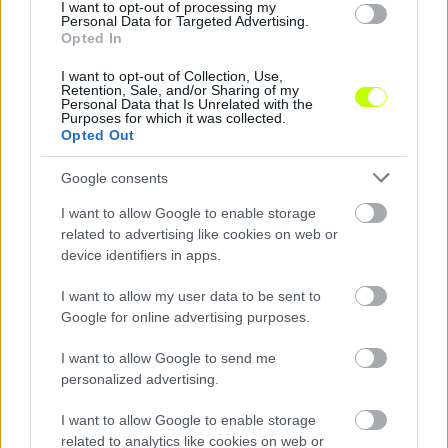
I want to opt-out of processing my
Personal Data for Targeted Advertising.
Opted In
I want to opt-out of Collection, Use,
Kisvárdán az Újpest ellen készülnek: Supka Attila
Retention, Sale, and/or Sharing of my
Personal Data that Is Unrelated with the
elárulta, mi lehet a siker kulcsa
Purposes for which it was collected.
Opted Out
A hőség is beleszólt a Kisvárda felkészülésébe, de a cél hazai pályán
is a pontszerzés.
Google consents
|
2026.08.07.
I want to allow Google to enable storage
related to advertising like cookies on web or
device identifiers in apps.
Hírek
I want to allow my user data to be sent to
Google for online advertising purposes.
I want to allow Google to send me
personalized advertising.
I want to allow Google to enable storage
related to analytics like cookies on web or