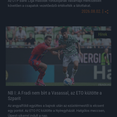
Az OTP Bank Liga második fordulójának vasárnapi mérkőzéseit
követően a csapatok vezetőedzői értékelték a látottakat.
|
2026.08.02.
Hírek
NB I: A Fradi nem bírt a Vasassal, az ETO kiütötte a
Szparit
Az angyalföldi együttes a bajnok után az ezüstérmestől is elcsent
egy pontot. Az ETO FC kiütötte a Nyíregyházát. Hatgólos meccsen,
Újpest-sikerrel indult a nap.