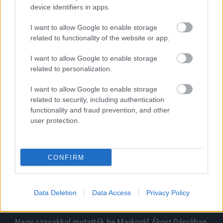
device identifiers in apps.
Az Újpest vezetőedzője akár embert is tudott volna ölni
I want to allow Google to enable storage
Szélesi Zoltán a DVSC elleni fordítás kulisszáiról és az Újpest
related to functionality of the website or app.
helyzetéről beszélt.
|
2026.08.07.
I want to allow Google to enable storage
related to personalization.
I want to allow Google to enable storage
related to security, including authentication
functionality and fraud prevention, and other
Hírek
user protection.
CONFIRM
Data Deletion
Data Access
Privacy Policy
Nagy szavakkal mutatták be Markgráf Ákost Dániában