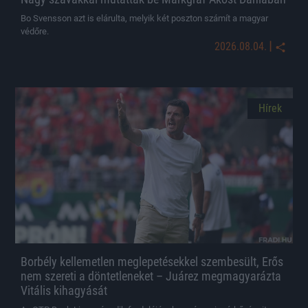
Bo Svensson azt is elárulta, melyik két poszton számít a magyar
védőre.
|
2026.08.04.
Hírek
Borbély kellemetlen meglepetésekkel szembesült, Erős
nem szereti a döntetleneket – Juárez megmagyarázta
Vitális kihagyását