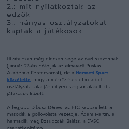
2.: mit nyilatkoztak az
edzők
3.: hányas osztályzatokat
kaptak a játékosok
Hivatalosan még nincsen vége az őszi szezonnak
(január 27-én pótolják az elmaradt Puskás
Akadémia-Ferencvárost), de a
Nemzeti Sport
közzétette
, hogy a mérkőzések után adott
osztályzatai alapján milyen rangsor alakult ki a
játékosok között.
A legjobb Dibusz Dénes, az FTC kapusa lett, a
második a góllövőlista vezetője, Ádám Martin, a
harmadik meg Dzsudzsák Balázs, a DVSC
csapatkapitánya.