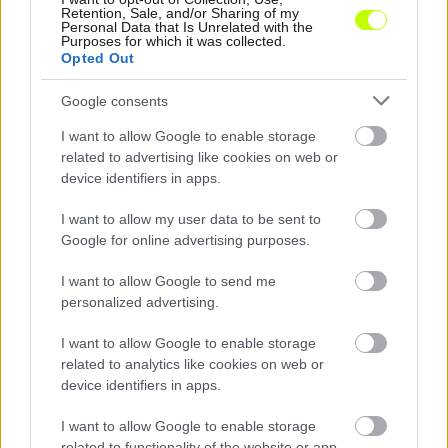
Retention, Sale, and/or Sharing of my
Personal Data that Is Unrelated with the
Purposes for which it was collected.
Opted Out
Remaining
-
0:14
Loaded
:
Pause
Unmute
Picture-
Full
Google consents
0%
in-
Picture
Time
I want to allow Google to enable storage
related to advertising like cookies on web or
device identifiers in apps.
Megosztás:
I want to allow my user data to be sent to
Google for online advertising purposes.
KAPCSOLÓDÓ HÍREK
I want to allow Google to send me
personalized advertising.
Hírek
I want to allow Google to enable storage
related to analytics like cookies on web or
device identifiers in apps.
I want to allow Google to enable storage
related to functionality of the website or app.