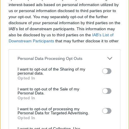
interest-based ads based on personal information utilized by
us or personal information disclosed to third parties prior to
your opt-out. You may separately opt-out of the further
disclosure of your personal information by third parties on the
IAB’s list of downstream participants. This information may
also be disclosed by us to third parties on the
IAB’s List of
További érdekességek az őszről
a linkre kattintva
Downstream Participants
that may further disclose it to other
érhetőek el
third parties.
Please note that this website/app uses one or more Google
Personal Data Processing Opt Outs
services and may gather and store information including but
not limited to your visit or usage behaviour. You may click to
I want to opt-out of the Sharing of my
personal data.
grant or deny consent to Google and its third-party tags to
Opted In
use your data for below specified purposes in below Google
consent section.
I want to opt-out of the Sale of my
Personal Data.
Opted In
I want to opt-out of processing my
Personal Data for Targeted Advertising.
Opted In
I want to opt-out of Collection, Use,