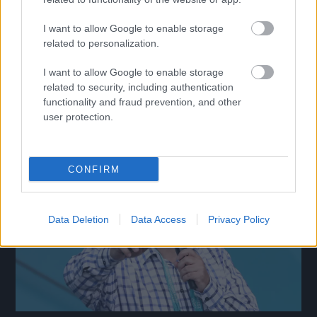
I want to allow Google to enable storage
related to personalization.
I want to allow Google to enable storage
DVSC-Pjunik: van, ami Dzsudzsák szerint jó előjel
related to security, including authentication
Három év után ismét európai kupamérkőzést játszik a DVSC.
functionality and fraud prevention, and other
|
2026.07.22.
user protection.
CONFIRM
Hírek
Data Deletion
Data Access
Privacy Policy