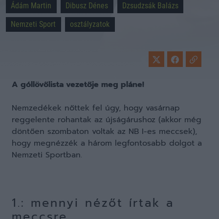
Ádám Martin
Dibusz Dénes
Dzsudzsák Balázs
Nemzeti Sport
osztályzatok
A góllövőlista vezetője meg pláne!
Nemzedékek nőttek fel úgy, hogy vasárnap
reggelente rohantak az újságárushoz (akkor még
döntően szombaton voltak az NB I-es meccsek),
hogy megnézzék a három legfontosabb dolgot a
Nemzeti Sportban.
1.: mennyi nézőt írtak a
meccsre