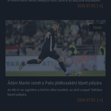
A Ferencváros nehéz selejtező előtt zárta le az ausztriai edzőtábort.
|
2026.07.05.
Hírek
Ádám Martin ismét a Paks játékosaként lépett pályára
Az NB III-as együttes a Siófok ellen kezdett, az első csapat Telkiben
lépett pályára.
|
2026.07.02.