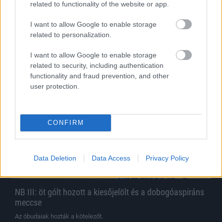
rangadó között
related to functionality of the website or app.
Sergio Navarro a Győr elleni döntetlen után szólalt meg, és nem
I want to allow Google to enable storage
rejtette véka alá magabiztosságát a Paks elleni rangadó előtt.
related to personalization.
|
2026.04.27.
I want to allow Google to enable storage
related to security, including authentication
functionality and fraud prevention, and other
Hírek
user protection.
CONFIRM
Data Deletion
Data Access
Privacy Policy
NB III: öt gólt hozott a kiesőjelölt és a dobogóaspiráns
meccse
Az óbudaiak hozták a kötelezőt.