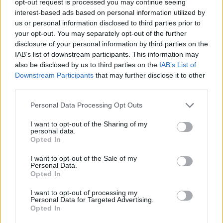
opt-out request is processed you may continue seeing
interest-based ads based on personal information utilized by
us or personal information disclosed to third parties prior to
your opt-out. You may separately opt-out of the further
NB III: egzotikus helyről érkezik a III. Kerület új
disclosure of your personal information by third parties on the
igazolása
IAB’s list of downstream participants. This information may
A Monor házi gólkirálya, egy NB II-es tapasztalattal rendelkező belső
also be disclosed by us to third parties on the
IAB’s List of
védő és a Maldív-szigetekről hazatérő középpályás is Óbudán
Downstream Participants
that may further disclose it to other
folytatja pályafutását.
third parties.
|
2026.07.04.
Please note that this website/app uses one or more Google
Personal Data Processing Opt Outs
services and may gather and store information including but
not limited to your visit or usage behaviour. You may click to
I want to opt-out of the Sharing of my
personal data.
grant or deny consent to Google and its third-party tags to
Hírek
Opted In
use your data for below specified purposes in below Google
consent section.
I want to opt-out of the Sale of my
Personal Data.
Opted In
I want to opt-out of processing my
Personal Data for Targeted Advertising.
Opted In