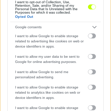
I want to opt-out of Collection, Use,
Retention, Sale, and/or Sharing of my
Personal Data that Is Unrelated with the
NB III-as budapesti csapattól igazolt az NB I-be törő
Purposes for which it was collected.
Opted Out
Kecskemét
Pálvölgyi Patrik próbajátékról került a kecskeméti keretbe.
Google consents
|
2026.07.02.
I want to allow Google to enable storage
related to advertising like cookies on web or
device identifiers in apps.
Hírek
I want to allow my user data to be sent to
Google for online advertising purposes.
I want to allow Google to send me
personalized advertising.
I want to allow Google to enable storage
related to analytics like cookies on web or
device identifiers in apps.
Elutasított csalódottság – Navarro határozott a két
I want to allow Google to enable storage