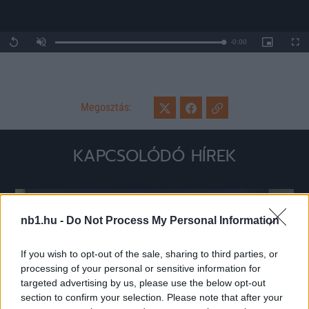
Remaining
-
0:00
Loaded
:
Replay
Unmute
Picture-
Full
0%
in-
Picture
Time
Megosztás:
KAPCSOLÓDÓ HÍREK
Hírek
nb1.hu -
Do Not Process My Personal Information
If you wish to opt-out of the sale, sharing to third parties, or
processing of your personal or sensitive information for
targeted advertising by us, please use the below opt-out
section to confirm your selection. Please note that after your