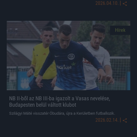
|
2026.04.10.
Hírek
NB II-ből az NB III-ba igazolt a Vasas nevelése,
Budapesten belül váltott klubot
Szilágyi Máté visszatér Óbudára, újra a Kerületben futballozik.
|
2026.02.14.